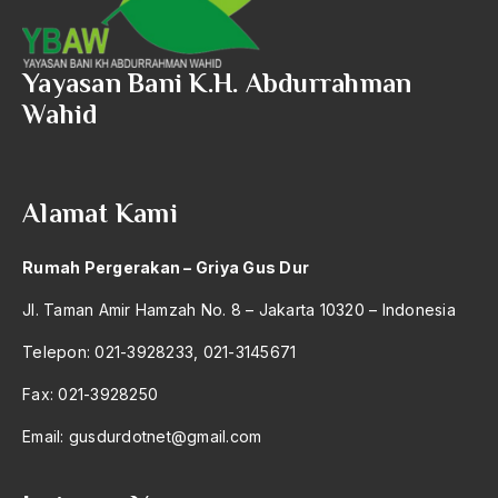
2016
Aal Usul Teroris
803 – Bimbingan dan Konseling
2015
Yayasan Bani K.H. Abdurrahman
Abad 21
804 – Bidang Pendidikan Lain Yang Belum
Wahid
2014
Abad Modern
Tercantum
2013
Abd. Moqsith Ghazali
810 – Ilmu Pendidikan Kesenian
2012
Alamat Kami
Abdi Masyarakat
900 – Rumpun Ilmu Lainnya
2011
abdul wahid hasyim
Rumah Pergerakan – Griya Gus Dur
2010
Abdullah Badawi
Jl. Taman Amir Hamzah No. 8 – Jakarta 10320 – Indonesia
2009
Abdullah Sungkar
Telepon: 021-3928233, 021-3145671
2008
Abdullah Syafi'i
Fax: 021-3928250
2007
Abdurrahman Addakhil
Email:
gusdurdotnet@gmail.com
2006
abdurrahman wahid
2005