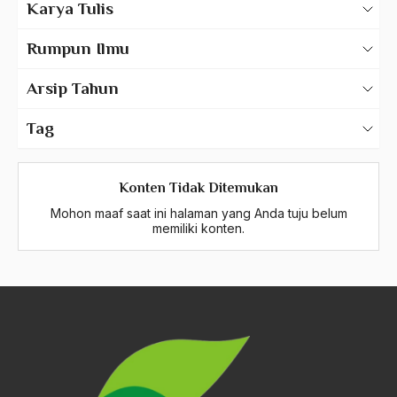
Karya Tulis
793 – PGSD
Karya Tulis Gus Dur
Rumpun Ilmu
Karya Tulis Tentang Gus Dur
794 – PGTK dan (Paud)
Arsip Tahun
2025
795 – Psikologi Pendidikan
Tag
2024
A Hafidz
796 – Pengukuran dan Evaluasi Pendidikan
2023
Konten Tidak Ditemukan
A. Mukti Ali
797 – Pengembangan Kurikulum
Mohon maaf saat ini halaman yang Anda tuju belum
2022
A. Mustofa Bisri
memiliki konten.
798 – Teknologi Pendidikan
2021
A. Yani
2020
799 – Administrasi Pendidikan (Manajemen
A.A. Baramudi
Pendidikan)
2019
A.A. Navis
801 – Pendidikan Anak Usia Dini
2018
A.H Nasution
2017
A.S
802 – Kurikulum dan Teknologi Pendidikan