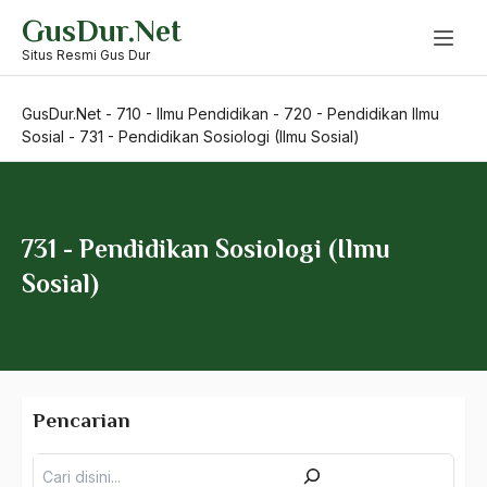
660 – Ilmu Seni, Desain dan Media
Skip
GusDur.Net
to
710 – Ilmu Pendidikan
content
Situs Resmi Gus Dur
720 – Pendidikan Ilmu Sosial
GusDur.Net
-
710 - Ilmu Pendidikan
-
720 - Pendidikan Ilmu
Sosial
-
731 - Pendidikan Sosiologi (Ilmu Sosial)
721 – Pendidikan Pancasila dan Kewarganegaraan
722 – Pendidikan Sejarah
731 - Pendidikan Sosiologi (Ilmu
723 – Pendidikan Ekonomi
Sosial)
724 – Pendidikan Geografi
725 – Pendidikan Sosiologi dan Antropologi
726 – Pendidikan Akuntansi
Pencarian
727 – Pendidikan Tata Niaga
Pencarian