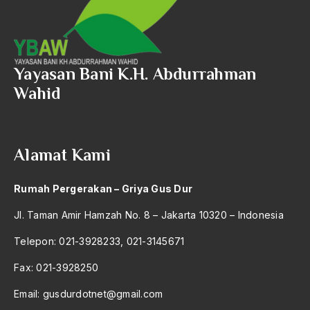
760 – Ilmu Pendidikan Olah Raga Dan Kesehatan
2017
A.S
770 – Ilmu Pendidikan Matematika Dan Ilmu
2016
Aal Usul Teroris
Pengetahuan Alam (Mipa)
2015
Yayasan Bani K.H. Abdurrahman
Abad 21
780 – Ilmu Pendidikan Teknologi Dan Kejuruan
Wahid
2014
Abad Modern
790 – Ilmu Pendidikan
2013
Abd. Moqsith Ghazali
2012
810 – Ilmu Pendidikan Kesenian
Alamat Kami
Abdi Masyarakat
2011
900 – Rumpun Ilmu Lainnya
abdul wahid hasyim
Rumah Pergerakan – Griya Gus Dur
2010
Abdullah Badawi
Jl. Taman Amir Hamzah No. 8 – Jakarta 10320 – Indonesia
2009
Abdullah Sungkar
Telepon: 021-3928233, 021-3145671
2008
Abdullah Syafi'i
Fax: 021-3928250
2007
Abdurrahman Addakhil
Email:
gusdurdotnet@gmail.com
2006
abdurrahman wahid