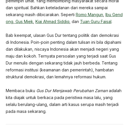
pemimpin umat. Yang membimbing masyarakat secara moral
dan spiritual. Bahkan keteladanan dari mereka sampai
sekarang masih dibicarakan. Seperti
Romo Mangun
,
Ibu Gend
ong
,
Gus Miek
,
Kiai Ahmad Siddiq
, dan
Tuan Guru Faisal
.
Bab keempat, ulasan Gus Dur tentang politik dan demokrasi
di Indonesia. Poin-poin penting dalam tulisan ini bila dipahami
dan dilakukan, niscaya Indonesia akan menjadi negeri yang
maju dan kokoh. Ternyata persoalan yang terjadi saat Gus
Dur menulis dengan sekarang tidak jauh berbeda. Tentang
reformasi institusi (keamanan dan pemerintah), hambatan
struktural demokrasi, dan lemahnya reformasi hukum.
Membaca buku
Gus Dur Menjawab Perubahan Zaman
adalah
kita diajak untuk berkaca pada peristiwa masa lalu, yang
selalu berulang-ulang, dalam arti kasus serupa masih terjadi
pada masa sekarang.