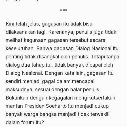
Aktivis Muda
***
akulturasi
Kini telah jelas, gagasan itu tidak bisa
akulturasi budaya
dilaksanakan lagi. Karenanya, penulis juga tidak
melihat kegunaan gagasan tersebut secara
Al Asnawi
keseluruhan. Bahwa gagasan Dialog Nasional itu
al qaeda
penting tidak disangkal oleh penulis. Tetapi tanpa
Al-Azhar
dialog dua tahap itu, tidak banyak dicapai oleh
Dialog Nasional. Dengan kata lain, gagasan itu
Al-Ghazali
sendiri menjadi gagal dalam mencapai
Al-Ikhwanu Al-Muslimun
maksudnya, sesuai dengan nalar penulis.
Al-Ikhwanul Muslimin
Bukankah dengan kegagalan mengikutsertakan
mantan Presiden Soeharto itu menjadi cukup
al-Khalil Ibnu Ahmad al-Farahidi
banyak warga bangsa menjadi tidak terwakili
Al-Maududi
dalam forum itu?