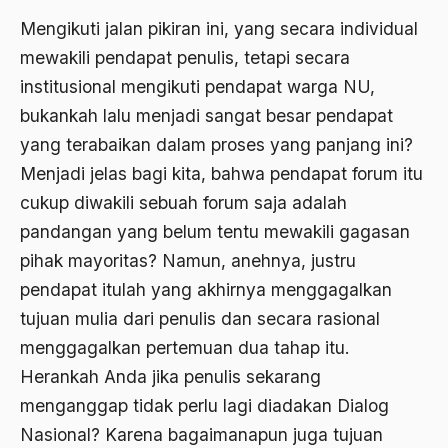
Al-qua'an dan Hadist
Mengikuti jalan pikiran ini, yang secara individual
al-quran
mewakili pendapat penulis, tetapi secara
Alexander Solzhenitsyin
institusional mengikuti pendapat warga NU,
bukankah lalu menjadi sangat besar pendapat
Ali Khomeini
yang terabaikan dalam proses yang panjang ini?
Ali Murtopo
Menjadi jelas bagi kita, bahwa pendapat forum itu
Ali Shariati
cukup diwakili sebuah forum saja adalah
pandangan yang belum tentu mewakili gagasan
Ali Sidikin
pihak mayoritas? Namun, anehnya, justru
Ali Syahbana
pendapat itulah yang akhirnya menggagalkan
Aliran AHmadiyah
tujuan mulia dari penulis dan secara rasional
Aliran Kepercayaan
menggagalkan pertemuan dua tahap itu.
Herankah Anda jika penulis sekarang
Alistair Cook
menganggap tidak perlu lagi diadakan Dialog
Allah
Nasional? Karena bagaimanapun juga tujuan