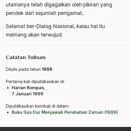
ALmanak
utamanya telah digagalkan oleh pikiran yang
pendek dari sejumlah pengamat.
Alternatif Moral
Alternatif Nilai
Selamat ber-Dialog Nasional, kalau hal itu
memang akan terwujud.
Alternatif Politis
Alumni Sayid Al-Maliki
Catatan Tulisan
Alvin W. Gouldner
Ditulis pada tahun
1999
Amangkurat
Amar Ma'ruf Nahi Munkar
Pertama kali dipublikasikan di:
Harian Kompas,
ambisi politik
7 Januari 1999
Ambivalen
Dipublikasikan kembali di dalam:
Buku Gus Dur Menjawab Perubahan Zaman (1999)
ambon
Amerika