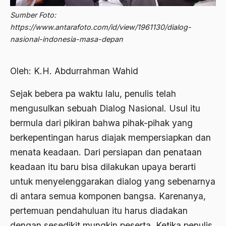
Abdi Masyarakat
Sumber Foto:
2011
abdul wahid hasyim
https://www.antarafoto.com/id/view/1961130/dialog-
2010
nasional-indonesia-masa-depan
Abdullah Badawi
2009
Abdullah Sungkar
Oleh: K.H. Abdurrahman Wahid
2008
Abdullah Syafi'i
Sejak bebera pa waktu lalu, penulis telah
2007
Abdurrahman Addakhil
mengusulkan sebuah Dialog Nasional. Usul itu
2006
abdurrahman wahid
bermula dari pikiran bahwa pihak-pihak yang
2005
berkepentingan harus diajak mempersiapkan dan
Abolisi
menata keadaan. Dari persiapan dan penataan
2004
Aboulhasan Bani Sadr
keadaan itu baru bisa dilakukan upaya berarti
2003
abri
untuk menyelenggarakan dialog yang sebenarnya
2002
Abu AMrin Ibnu Alla'
di antara semua komponen bangsa. Karenanya,
pertemuan pendahuluan itu harus diadakan
2001
Abu Bakar Ba’asyir
dengan sesedikit mungkin peserta. Ketika penulis