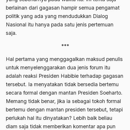
Agum Gumelar
berlainan dari gagasan hampir semua pengamat
Agus Miftah
politik yang ada yang mendudukkan Dialog
Nasional itu hanya pada satu jenis pertemuan
Ahimsa
saja.
Ahli
***
ahli fikih
Ahli Ilmu Agama
Hal pertama yang menggagalkan maksud penulis
untuk menyelenggarakan dua jenis forum itu
Ahli waris
adalah reaksi Presiden Habibie terhadap gagasan
ahlul sunnah wal jamaah
tersebut. Ia menyatakan tidak bersedia bertemu
Ahlussunnah
secara formal dengan mantan Presiden Soeharto.
Memang tidak benar, jika ia sebagai tokoh formal
Ahlussunnah Wal jamaah
bertemu dengan mantan presiden tersebut, tetapi
Ahmad Benbella
perlukah hal itu dinyatakan? Lebih baik beliau
Ahmad Daudy
diam saja tidak memberikan komentar apa pun