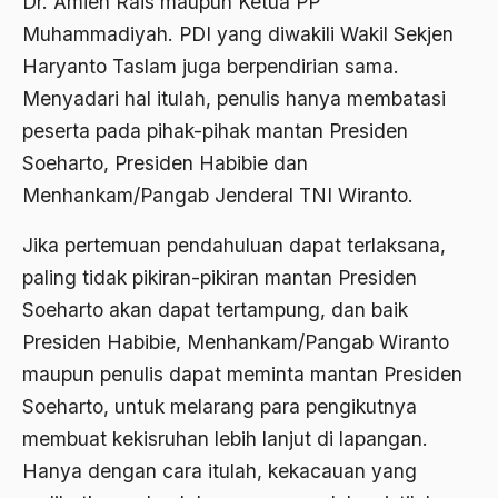
Dr. Amien Rais maupun Ketua PP
1988
Adat Siri
Muhammadiyah. PDI yang diwakili Wakil Sekjen
1987
Haryanto Taslam juga berpendirian sama.
Adi Sasono
Menyadari hal itulah, penulis hanya membatasi
1986
Adil dan Makmur
peserta pada pihak-pihak mantan Presiden
1985
Adipati Unus
Soeharto, Presiden Habibie dan
1984
Menhankam/Pangab Jenderal TNI Wiranto.
Administrasi Negara
1983
Adnan Buyung Nasution
Jika pertemuan pendahuluan dapat terlaksana,
1982
paling tidak pikiran-pikiran mantan Presiden
Adopsi
Soeharto akan dapat tertampung, dan baik
1981
Adu Pinalti
Presiden Habibie, Menhankam/Pangab Wiranto
1980
Advisors
maupun penulis dapat meminta mantan Presiden
1979
Soeharto, untuk melarang para pengikutnya
Aera-Europa
membuat kekisruhan lebih lanjut di lapangan.
1978
Afganistan
Hanya dengan cara itulah, kekacauan yang
1977
Afiliasi Kultural