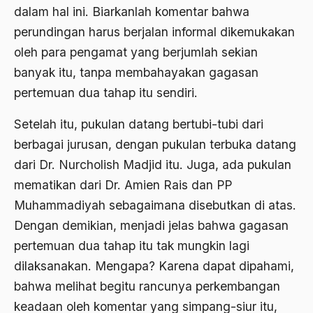
dalam hal ini. Biarkanlah komentar bahwa
Ahmad Dhani
perundingan harus berjalan informal dikemukakan
Ahmad Hasan Rurbi
oleh para pengamat yang berjumlah sekian
Ahmad Khomeini
banyak itu, tanpa membahayakan gagasan
Ahmad Syafi’i Ma’arif
pertemuan dua tahap itu sendiri.
Ahmad Tirtisudiro
Setelah itu, pukulan datang bertubi-tubi dari
berbagai jurusan, dengan pukulan terbuka datang
ahmad wahib
dari Dr. Nurcholish Madjid itu. Juga, ada pukulan
Ahmad Wahid
mematikan dari Dr. Amien Rais dan PP
Ahmadiyah
Muhammadiyah sebagaimana disebutkan di atas.
AIDS
Dengan demikian, menjadi jelas bahwa gagasan
pertemuan dua tahap itu tak mungkin lagi
Airport
dilaksanakan. Mengapa? Karena dapat dipahami,
Airport Changi
bahwa melihat begitu rancunya perkembangan
Airport Noto Hadi Negoro
keadaan oleh komentar yang simpang-siur itu,