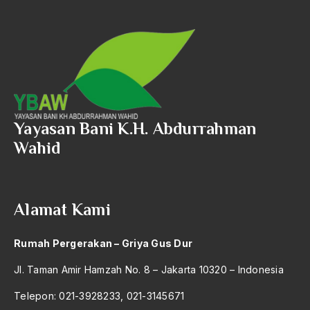
amerika latin
amerika serikat
Amien Rais
Amin Iskandar
Amir
Yayasan Bani K.H. Abdurrahman
Amir Syakib Arsalan
Wahid
Amirn Rais
amrozi
Alamat Kami
Anak ibrahim
Rumah Pergerakan – Griya Gus Dur
Anatomi
Jl. Taman Amir Hamzah No. 8 – Jakarta 10320 – Indonesia
Andi Mallarangeng
Telepon: 021-3928233, 021-3145671
Andre Gide