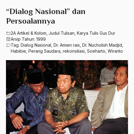
580 – Ilmu Sosial Humaniora
2023
“Dialog Nasional” dan
A. Mukti Ali
630 – Agama Dan Filsafat
Persoalannya
2022
A. Mustofa Bisri
660 – Ilmu Seni, Desain dan Media
2021
2A Artikel & Kolom
,
Judul Tulisan
,
Karya Tulis Gus Dur
A. Yani
Arsip Tahun:
1999
710 – Ilmu Pendidikan
2020
A.A. Baramudi
Tag:
Dialog Nasional
,
Dr. Amien rais
,
Dr. Nucholish Madjid
,
Habibie
,
Perang Saudara
,
rekonsiliasi
,
Soeharto
,
Wiranto
900 – Rumpun Ilmu Lainnya
2019
A.A. Navis
2018
A.H Nasution
2017
A.S
2016
Aal Usul Teroris
2015
Abad 21
2014
Abad Modern
2013
Abd. Moqsith Ghazali
2012