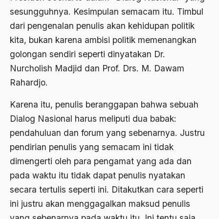
sesungguhnya. Kesimpulan semacam itu. Timbul
Agama di Asia
dari pengenalan penulis akan kehidupan politik
agama elitis
kita, bukan karena ambisi politik memenangkan
golongan sendiri seperti dinyatakan Dr.
Agama Hukum
Nurcholish Madjid dan Prof. Drs. M. Dawam
Agama Inovasi
Rahardjo.
Agama Islam
Karena itu, penulis beranggapan bahwa sebuah
agama populer
Dialog Nasional harus meliputi dua babak:
Agama Terang
pendahuluan dan forum yang sebenarnya. Justru
pendirian penulis yang semacam ini tidak
Agamawan
dimengerti oleh para pengamat yang ada dan
Agenda Nasional
pada waktu itu tidak dapat penulis nyatakan
Agraria
secara tertulis seperti ini. Ditakutkan cara seperti
ini justru akan menggagalkan maksud penulis
agraris
yang sebenarnya pada waktu itu. Ini tentu saja