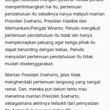
2000
Abu Hanifah
mempertimbangkan hal itu, pertemuan
1999
abu jihad
pendahuluan itu sebaiknya hanya meliputi mantan
1998
Presiden Soeharto, Presiden Habibie dan
Abu Sangkan
Menhankam/Pangab Wiranto. Penulis mengikuti
1997
Abu Zayd
pertemuan pendahuluan itu tidak lain hanya
1996
Aceh
mempersiapkan peluang agar ketiga pihak itu
1995
dapat berunding dengan bebas. Penulis
Ad-daulah
menyadari pertemuan pendahuluan itu tidak
1994
Adagium
mudah diselenggarakan.
1993
Adaptif Islam
Mantan Presiden Soeharto, jelas tidak
1992
adat
menghendaki pertemuan langsung yang sangat
1991
Adat dan Syari'at
ramai. Dan, mereka pun belum tentu mau
1990
menerima mantan Presiden Soeharto,
Adat Ngada
sebagaimana akhirnya terbukti dari pernyataan
1989
Adat Pra-Islam