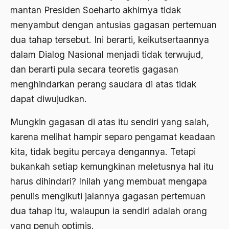
mantan Presiden Soeharto akhirnya tidak
Ajaran AGama
menyambut dengan antusias gagasan pertemuan
Ajaran Agama Islam
dua tahap tersebut. Ini berarti, keikutsertaannya
Ajaran Islam
dalam Dialog Nasional menjadi tidak terwujud,
dan berarti pula secara teoretis gagasan
ajaran kemasyarakatan
menghindarkan perang saudara di atas tidak
Ajengan SIngaparna
dapat diwujudkan.
Akademi Betawi
Mungkin gagasan di atas itu sendiri yang salah,
Akademi Jakarta
karena melihat hampir separo pengamat keadaan
Akbar tanjung
kita, tidak begitu percaya dengannya. Tetapi
bukankah setiap kemungkinan meletusnya hal itu
akhlak
harus dihindari? Inilah yang membuat mengapa
Akhlaq
penulis mengikuti jalannya gagasan pertemuan
Akidah
dua tahap itu, walaupun ia sendiri adalah orang
yang penuh optimis.
Aktivis