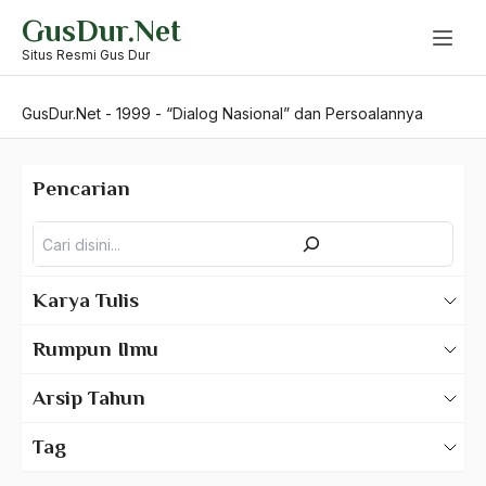
Skip
GusDur.Net
to
content
Situs Resmi Gus Dur
GusDur.Net
-
1999
-
“Dialog Nasional” dan Persoalannya
Pencarian
Pencarian
Karya Tulis
Karya Tulis Gus Dur
Rumpun Ilmu
Karya Tulis Tentang Gus Dur
500 – Ilmu Bahasa
Arsip Tahun
530 – Ilmu Bahasa Asing
2025
Tag
550 – Ilmu Ekonomi
2024
A Hafidz