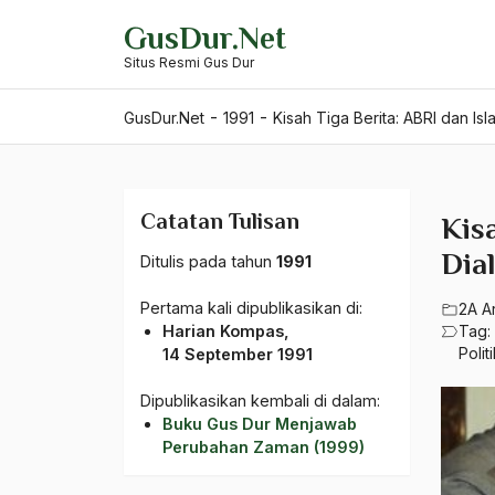
Skip
GusDur.Net
to
Situs Resmi Gus Dur
content
-
-
GusDur.Net
1991
Kisah Tiga Berita: ABRI dan Isl
Catatan Tulisan
Kis
Dial
Ditulis pada tahun
1991
Pertama kali dipublikasikan di:
2A A
Harian Kompas,
Tag:
Polit
14 September 1991
Dipublikasikan kembali di dalam:
Buku Gus Dur Menjawab
Perubahan Zaman (1999)