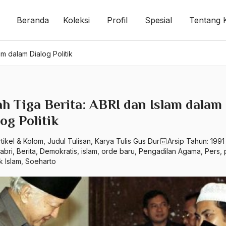
Beranda
Koleksi
Profil
Spesial
Tentang 
am dalam Dialog Politik
ah Tiga Berita: ABRI dan Islam dalam
og Politik
rtikel & Kolom
,
Judul Tulisan
,
Karya Tulis Gus Dur
Arsip Tahun:
1991
abri
,
Berita
,
Demokratis
,
islam
,
orde baru
,
Pengadilan Agama
,
Pers
,
ik Islam
,
Soeharto