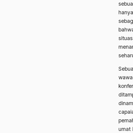
sebua
hanya
sebaga
bahwa
situa
menam
seharu
Sebua
wawan
konfe
ditam
dinam
capai
pemah
umat 