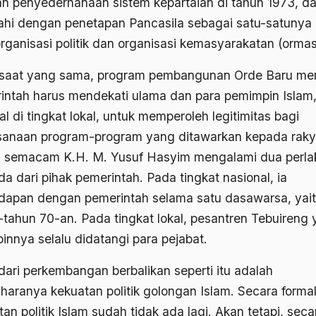
n penyederhanaan sistem kepartaian di tahun 1973, d
ahi dengan penetapan Pancasila sebagai satu-satunya
organisasi politik dan organisasi kemasyarakatan (ormas
saat yang sama, program pembangunan Orde Baru m
intah harus mendekati ulama dan para pemimpin Islam
l di tingkat lokal, untuk memperoleh legitimitas bagi
sanaan program-program yang ditawarkan kepada raky
 semacam K.H. M. Yusuf Hasyim mengalami dua perla
a dari pihak pemerintah. Pada tingkat nasional, ia
dapan dengan pemerintah selama satu dasawarsa, yai
-tahun 70-an. Pada tingkat lokal, pesantren Tebuireng
innya selalu didatangi para pejabat.
 dari perkembangan berbalikan seperti itu adalah
iharanya kekuatan politik golongan Islam. Secara formal
an politik Islam sudah tidak ada lagi. Akan tetapi, seca