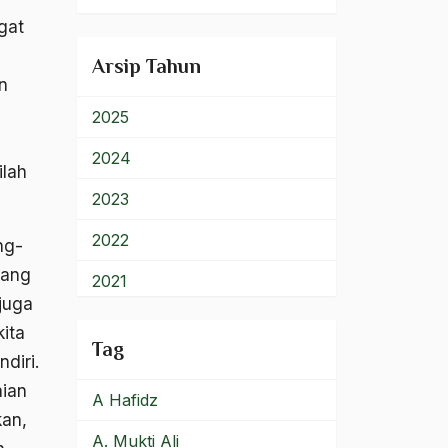
900 – Rumpun Ilmu
gat
Lainnya
Arsip Tahun
n
2025
2024
ilah
2023
2022
ng-
rang
2021
juga
2020
kita
Tag
ndiri.
2019
aian
A Hafidz
2018
kan,
A. Mukti Ali
2017