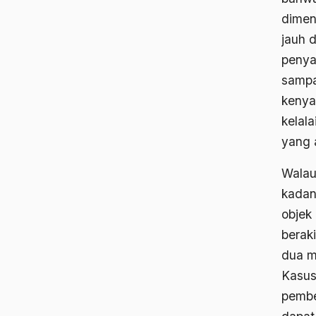
dimen
jauh 
penya
sampa
kenyat
kelal
yang 
Walau
kadan
objek
beraki
dua mi
Kasus
pembe