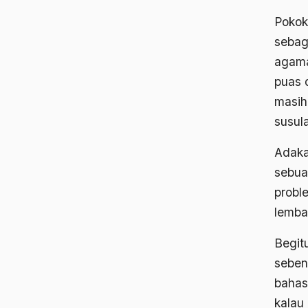
Pokok
sebag
agama
puas 
masih
susul
Adaka
sebua
probl
lemba
Begitu
sebena
bahas
kalau 