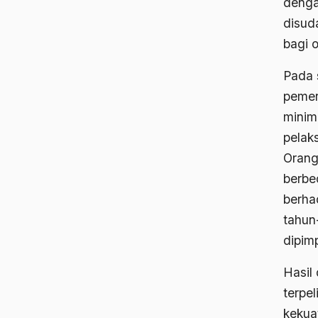
denga
disud
bagi 
Pada 
pemer
minima
pelak
Orang
berbed
berha
tahun
dipimp
Hasil
terpel
kekuat