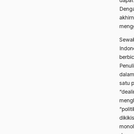
dapat
Dengan
akhirn
mengg
Sewak
Indon
berbi
Penul
dalam 
satu p
“deal
mengh
“poli
dikik
monol