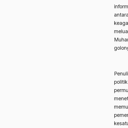
infor
antar
keaga
melua
Muham
golon
Penul
politi
permu
menet
memun
pemer
kesat