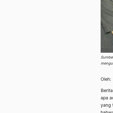
Sumber
mengun
Oleh:
Berita
apa a
yang 
bahwa