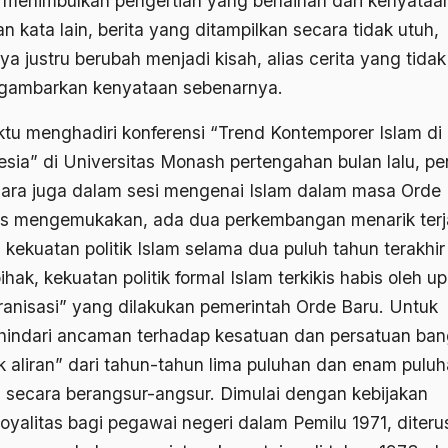
 menimbulkan pengertian yang berlainan dari kenyataa
 kata lain, berita yang ditampilkan secara tidak utuh,
ya justru berubah menjadi kisah, alias cerita yang tidak
ambarkan kenyataan sebenarnya.
tu menghadiri konferensi “Trend Kontemporer Islam di
esia” di Universitas Monash pertengahan bulan lalu, pe
cara juga dalam sesi mengenai Islam dalam masa Orde 
is mengemukakan, ada dua perkembangan menarik terj
kekuatan politik Islam selama dua puluh tahun terakhir i
ihak, kekuatan politik formal Islam terkikis habis oleh u
iranisasi” yang dilakukan pemerintah Orde Baru. Untuk
indari ancaman terhadap kesatuan dan persatuan ban
tik aliran” dari tahun-tahun lima puluhan dan enam pulu
is secara berangsur-angsur. Dimulai dengan kebijakan
oyalitas bagi pegawai negeri dalam Pemilu 1971, diter