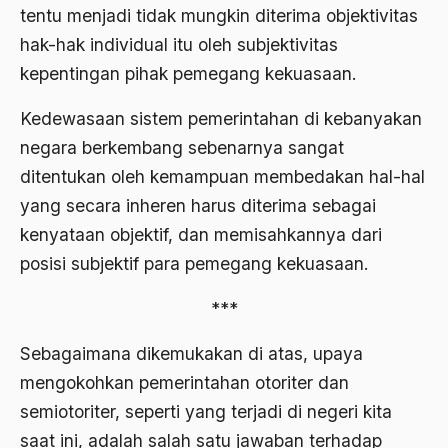
tentu menjadi tidak mungkin diterima objektivitas
Badan Usaha
hak-hak individual itu oleh subjektivitas
kepentingan pihak pemegang kekuasaan.
Bagus Hadikusumo
Baha'i
Kedewasaan sistem pemerintahan di kebanyakan
negara berkembang sebenarnya sangat
baharuddin Aritonang
ditentukan oleh kemampuan membedakan hal-hal
Bahasa Indonesia
yang secara inheren harus diterima sebagai
Bahasa Internasional
kenyataan objektif, dan memisahkannya dari
posisi subjektif para pemegang kekuasaan.
Bahasa melayu
Bahasa Nasional
***
Bahsul Masail
Sebagaimana dikemukakan di atas, upaya
Baku Bae
mengokohkan pemerintahan otoriter dan
semiotoriter, seperti yang terjadi di negeri kita
bali
saat ini, adalah salah satu jawaban terhadap