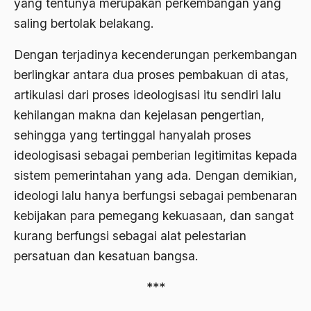
yang tentunya merupakan perkembangan yang
saling bertolak belakang.
Bhairawan
Bharatiya Janatha Party
Dengan terjadinya kecenderungan perkembangan
berlingkar antara dua proses pembakuan di atas,
Bhineka Tunggal Ika
artikulasi dari proses ideologisasi itu sendiri lalu
Bhinneka Tunggal Ika
kehilangan makna dan kejelasan pengertian,
biaya
sehingga yang tertinggal hanyalah proses
ideologisasi sebagai pemberian legitimitas kepada
Bid'ah Phoby
sistem pemerintahan yang ada. Dengan demikian,
Bidan NU
ideologi lalu hanya berfungsi sebagai pembenaran
Bidang Budaya dan Sastra
kebijakan para pemegang kekuasaan, dan sangat
kurang berfungsi sebagai alat pelestarian
Bidang Kebudayaan
persatuan dan kesatuan bangsa.
Bidang Niaga
***
Bidang Produksi