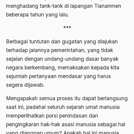
menghadang tank-tank di lapangan Tiananmen
Agama di Asia
beberapa tahun yang lalu.
agama elitis
***
Agama Hukum
Berbagai tuntutan dan gugatan yang diajukan
Agama Inovasi
terhadap jalannya pemerintahan, yang tidak
Agama Islam
sejalan dengan undang-undang dasar banyak
negara berkembang, memaksakan kepada kita
agama populer
sejumlah pertanyaan mendasar yang harus
Agama Terang
segera dijawab.
Agamawan
Mengapakah semua proses itu dapat berlangsung
Agenda Nasional
saat ini, padahal seluruh sejarah umat manusia
Agraria
memperlihatkan porsi penindasan dan
pengingkaran hak-hak asasi manusia sebagai hal
agraris
yang dianggap umum? Apakah hal ini manusia