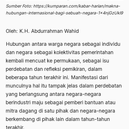
Abdi Masyarakat
Sumber Foto: https://kumparan.com/kabar-harian/makna-
2011
abdul wahid hasyim
hubungan-internasional-bagi-sebuah-negara-1x4njGzUkl9
2010
Abdullah Badawi
Oleh: K.H. Abdurrahman Wahid
2009
Abdullah Sungkar
2008
Hubungan antara warga negara sebagai individu
Abdullah Syafi'i
dan negara sebagai kolektivitas pemerintahan
2007
Abdurrahman Addakhil
kembali mencuat ke permukaan, sebagai isu
2006
abdurrahman wahid
perdebatan dan refleksi pemikiran, dalam
2005
beberapa tahun terakhir ini. Manifestasi dari
Abolisi
munculnya hal itu tampak jelas dalam perdebatan
2004
Aboulhasan Bani Sadr
yang berlangsung antara negara-negara
2003
abri
berindustri maju sebagai pemberi bantuan atau
2002
mitra dagang di satu pihak dan negara-negara
Abu AMrin Ibnu Alla'
berkembang di pihak lain dalam tahun-tahun
2001
Abu Bakar Ba’asyir
terakhir.