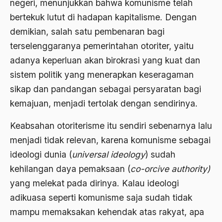
negeri, menunjukkan bahwa komunisme telah
Aktivis Muda
bertekuk lutut di hadapan kapitalisme. Dengan
demikian, salah satu pembenaran bagi
akulturasi
terselenggaranya pemerintahan otoriter, yaitu
akulturasi budaya
adanya keperluan akan birokrasi yang kuat dan
Al Asnawi
sistem politik yang menerapkan keseragaman
sikap dan pandangan sebagai persyaratan bagi
al qaeda
kemajuan, menjadi tertolak dengan sendirinya.
Al-Azhar
Keabsahan otoriterisme itu sendiri sebenarnya lalu
Al-Ghazali
menjadi tidak relevan, karena komunisme sebagai
Al-Ikhwanu Al-Muslimun
ideologi dunia (
universal
ideology
) sudah
Al-Ikhwanul Muslimin
kehilangan daya pemaksaan (
co-orcive authority)
yang melekat pada dirinya. Kalau ideologi
al-Khalil Ibnu Ahmad al-Farahidi
adikuasa seperti komunisme saja sudah tidak
Al-Maududi
mampu memaksakan kehendak atas rakyat, apa