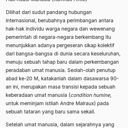
1988
Adat Siri
Dilihat dari sudut pandang hubungan
1987
Adi Sasono
internasional, berubahnya perimbangan antara
1986
Adil dan Makmur
hak-hak individu warga negara dan wewenang
pemerintah di negara-negara berkembang itu
1985
Adipati Unus
menunjukkan adanya pergeseran sikap kolektif
1984
Administrasi Negara
dari bangsa-bangsa di dunia secara keseluruhan,
1983
Adnan Buyung Nasution
menuju sebuah tahap baru dalam perkembangan
1982
peradaban umat manusia. Seolah-olah penutup
Adopsi
abad ke-20 M, katakanlah dalam dasawarsa 90-
1981
Adu Pinalti
an ini, merupakan masa transisi kepada sebuah
1980
Advisors
keberadaan umat manusia (
condition
humine
,
1979
untuk meminjam istilah Andre Malraux) pada
Aera-Europa
sebuah tataran yang baru sama sekali.
1978
Afganistan
1977
Setelah umat manusia, dalam sejarahnya yang
Afiliasi Kultural