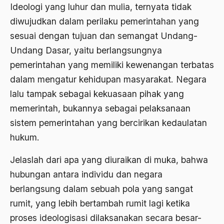
Ideologi yang luhur dan mulia, ternyata tidak
Birokratis
diwujudkan dalam perilaku pemerintahan yang
birokratisasi
sesuai dengan tujuan dan semangat Undang-
Bis Kota
Undang Dasar, yaitu berlangsungnya
pemerintahan yang memiliki kewenangan terbatas
bis PPD
dalam mengatur kehidupan masyarakat. Negara
bisri syansuri
lalu tampak sebagai kekuasaan pihak yang
BJ. Habibie
memerintah, bukannya sebagai pelaksanaan
BLBI
sistem pemerintahan yang bercirikan kedaulatan
hukum.
Blitzkrieg
Jelaslah dari apa yang diuraikan di muka, bahwa
Bobot Sangkaan
hubungan antara individu dan negara
Bom
berlangsung dalam sebuah pola yang sangat
bom bali
rumit, yang lebih bertambah rumit lagi ketika
bom borobudur
proses ideologisasi dilaksanakan secara besar-