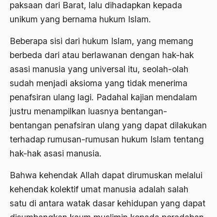
paksaan dari Barat, lalu dihadapkan kepada
Anwar Ibrahim
unikum yang bernama hukum Islam.
Anwar Sadat
Beberapa sisi dari hukum Islam, yang memang
apa yang kau cari palupi
berbeda dari atau berlawanan dengan hak-hak
asasi manusia yang universal itu, seolah-olah
Aparat Keamanan
sudah menjadi aksioma yang tidak menerima
APEC
penafsiran ulang lagi. Padahal kajian mendalam
Apel Akbar NU
justru menampilkan luasnya bentangan-
bentangan penafsiran ulang yang dapat dilakukan
APRI
terhadap rumusan-rumusan hukum Islam tentang
Ar-Raniry
hak-hak asasi manusia.
arab
Bahwa kehendak Allah dapat dirumuskan melalui
arabisasi
kehendak kolektif umat manusia adalah salah
arafat
satu di antara watak dasar kehidupan yang dapat