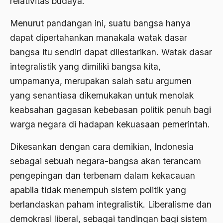
relativitas budaya.
amerika latin
Menurut pandangan ini, suatu bangsa hanya
amerika serikat
dapat dipertahankan manakala watak dasar
Amien Rais
bangsa itu sendiri dapat dilestarikan. Watak dasar
Amin Iskandar
integralistik yang dimiliki bangsa kita,
umpamanya, merupakan salah satu argumen
Amir
yang senantiasa dikemukakan untuk menolak
Amir Syakib Arsalan
keabsahan gagasan kebebasan politik penuh bagi
Amirn Rais
warga negara di hadapan kekuasaan pemerintah.
amrozi
Dikesankan dengan cara demikian, Indonesia
Anak ibrahim
sebagai sebuah negara-bangsa akan terancam
pengepingan dan terbenam dalam kekacauan
Anatomi
apabila tidak menempuh sistem politik yang
Andi Mallarangeng
berlandaskan paham integralistik. Liberalisme dan
Andre Gide
demokrasi liberal, sebagai tandingan bagi sistem