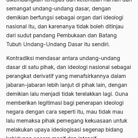
BArisan Nasional
semangat undang-undang dasar, dengan
demikian berfungsi sebagai organ dari ideologi
Barroness Cox
nasional itu, dan karenanya tidak boleh ditinjau
Batak
dari sudut pandang Pembukaan dan Batang
Batavia
Tubuh Undang-Undang Dasar itu sendiri.
BBC
Kontradiksi mendasar antara undang-undang
BBM
dasar di satu pihak, dan ideologi nasional sebagai
perangkat derivatif yang menafsirkannya dalam
Beethoven
jabaran-jabaran lebih lanjut di pihak lain, dengan
Begin
demikian lalu menjadi tidak terelakkan lagi. Guna
Beijing
memberikan legitimasi bagi penerapan ideologi
negara dengan cara seperti itu, mau tidak mau
Belanakan
lalu memaksa pihak pemegang kekuasaan untuk
belanda
melakukan upaya ideologisasi segenap bidang
Belgia