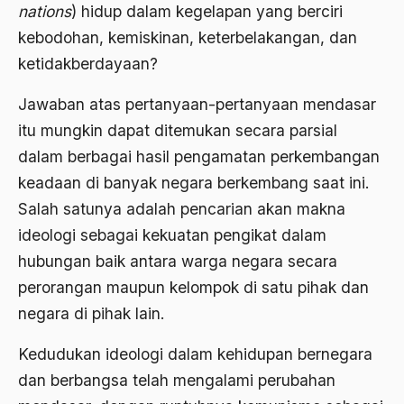
nations
) hidup dalam kegelapan yang berciri
Ahmad Dhani
kebodohan, kemiskinan, keterbelakangan, dan
Ahmad Hasan Rurbi
ketidakberdayaan?
Ahmad Khomeini
Jawaban atas pertanyaan-pertanyaan mendasar
Ahmad Syafi’i Ma’arif
itu mungkin dapat ditemukan secara parsial
Ahmad Tirtisudiro
dalam berbagai hasil pengamatan perkembangan
keadaan di banyak negara berkembang saat ini.
ahmad wahib
Salah satunya adalah pencarian akan makna
Ahmad Wahid
ideologi sebagai kekuatan pengikat dalam
Ahmadiyah
hubungan baik antara warga negara secara
perorangan maupun kelompok di satu pihak dan
AIDS
negara di pihak lain.
Airport
Kedudukan ideologi dalam kehidupan bernegara
Airport Changi
dan berbangsa telah mengalami perubahan
Airport Noto Hadi Negoro