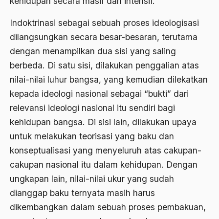
kehidupan secara masif dan intensif.
Ben Anderson
Indoktrinasi sebagai sebuah proses ideologisasi
Benazir Bhutto
dilangsungkan secara besar-besaran, terutama
dengan menampilkan dua sisi yang saling
bencana alam
berbeda. Di satu sisi, dilakukan penggalian atas
benny moerdani
nilai-nilai luhur bangsa, yang kemudian dilekatkan
Benturan Antar Budaya
kepada ideologi nasional sebagai “bukti” dari
relevansi ideologi nasional itu sendiri bagi
Beragama Secara Inklusif
kehidupan bangsa. Di sisi lain, dilakukan upaya
Berdzikir
untuk melakukan teorisasi yang baku dan
Berita
konseptualisasi yang menyeluruh atas cakupan-
bersabar
cakupan nasional itu dalam kehidupan. Dengan
ungkapan lain, nilai-nilai ukur yang sudah
Bersyukur
dianggap baku ternyata masih harus
Betawi
dikembangkan dalam sebuah proses pembakuan,
BHairawa