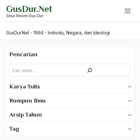
Skip
GusDur.Net
to
content
Situs Resmi Gus Dur
GusDur.Net
-
1994
-
Individu, Negara, dan Ideologi
Pencarian
Pencarian
Karya Tulis
Karya Tulis Gus Dur
Rumpun Ilmu
Karya Tulis Tentang Gus Dur
500 – Ilmu Bahasa
Arsip Tahun
530 – Ilmu Bahasa Asing
2025
Tag
550 – Ilmu Ekonomi
2024
A Hafidz