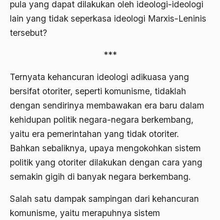
Al-qua'an dan Hadist
pula yang dapat dilakukan oleh ideologi-ideologi
lain yang tidak seperkasa ideologi Marxis-Leninis
al-quran
tersebut?
Alexander Solzhenitsyin
***
Ali Khomeini
Ali Murtopo
Ternyata kehancuran ideologi adikuasa yang
bersifat otoriter, seperti komunisme, tidaklah
Ali Shariati
dengan sendirinya membawakan era baru dalam
Ali Sidikin
kehidupan politik negara-negara berkembang,
Ali Syahbana
yaitu era pemerintahan yang tidak otoriter.
Bahkan sebaliknya, upaya mengokohkan sistem
Aliran AHmadiyah
politik yang otoriter dilakukan dengan cara yang
Aliran Kepercayaan
semakin gigih di banyak negara berkembang.
Alistair Cook
Salah satu dampak sampingan dari kehancuran
Allah
komunisme, yaitu merapuhnya sistem