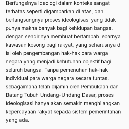
Bidang Sejarah
Berfungsinya ideologi dalam konteks sangat
terbatas seperti digambarkan di atas, dan
Bill Clinton
berlangsungnya proses ideologisasi yang tidak
Bio-mass
punya makna banyak bagi kehidupan bangsa,
Biografi
dengan sendirinya membuat bertambah lebarnya
kawasan kosong bagi rakyat, yang seharusnya di
Biografi Kiai Bisri Syansuri
isi oleh pengembangan hak-hak para warga
birokrasi
negara yang menjadi kebutuhan objektif bagi
Birokrasi Agama
seluruh bangsa. Tanpa pemenuhan hak-hak
individual para warga negara secara tuntas,
Birokrasi Pemerintah
sebagaimana telah dijamin oleh Pembukaan dan
Birokrasi Politik
Batang Tubuh Undang-Undang Dasar, proses
Birokrasi Sosialis
ideologisasi hanya akan semakin menghilangkan
kepercayaan rakyat kepada sistem pemerintahan
Birokrat
yang ada.
Birokrat Islam