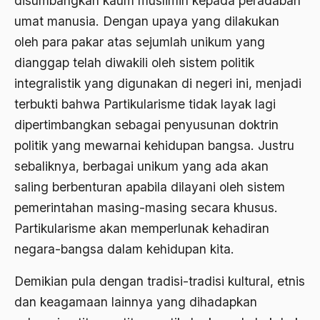
disumbangkan kaum muslimin kepada peradaban
Ard
umat manusia. Dengan upaya yang dilakukan
area studies
oleh para pakar atas sejumlah unikum yang
Argentina
dianggap telah diwakili oleh sistem politik
integralistik yang digunakan di negeri ini, menjadi
Ariel Saron
terbukti bahwa Partikularisme tidak layak lagi
Ariel Sharon
dipertimbangkan sebagai penyusunan doktrin
Ario Wowor
politik yang mewarnai kehidupan bangsa. Justru
sebaliknya, berbagai unikum yang ada akan
Aristoteles
saling berbenturan apabila dilayani oleh sistem
Arnold Y. Toynbeen
pemerintahan masing-masing secara khusus.
Arogansi Birokrasi
Partikularisme akan memperlunak kehadiran
Arrigo Sacchi
negara-bangsa dalam kehidupan kita.
Arswendo
Demikian pula dengan tradisi-tradisi kultural, etnis
dan keagamaan lainnya yang dihadapkan
Arswendo Atmowiloto