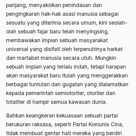
panjang, menyaksikan penindasan dan
1976
Afrika
pengingkaran hak-hak asasi manusia sebagai
1975
Afrika utara
sesuatu yang diterima secara umum, kini seolah-
1974
olah sebuah fajar baru telah menyingsing,
agama
membawakan impian sebuah masyarakat
1973
Agama & Negara
universal yang disifati oleh terpenuhinya harkat
1972
Agama Asli
dan martabat manusia secara utuh. Mungkin
1971
sebuah impian yang terlalu indah, tetapi harapan
Agama Asli Indonesia
akan masyarakat baru itulah yang menggerakkan
Agama dan Negara
berbagai tuntutan dan gugatan yang dialamatkan
Agama dan negaraa
kepada pemerintah semiotoriter, otoriter dan
Agama dan Pemerintah
totaliter di hampir semua kawasan dunia.
Agama dan Politik
Bahkan keangkeran kekuasaan sebuah partai
berukuran raksasa, seperti Partai Komunis Cina,
Agama dan Praktis
tidak membuat gentar hati mereka yang berdiri
Agama Demokrasi