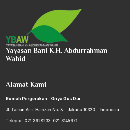
Budayawan
Budd Schulberg
buddha
Budha
Budu dan Rasa
Yayasan Bani K.H. Abdurrahman
Bugis
Wahid
Buku "1492"
Buku P4
Alamat Kami
Buku Primadosa
Rumah Pergerakan – Griya Gus Dur
Bulgaria
Jl. Taman Amir Hamzah No. 8 – Jakarta 10320 – Indonesia
BUMN
Telepon: 021-3928233, 021-3145671
Bung Hatta