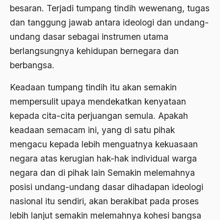
besaran. Terjadi tumpang tindih wewenang, tugas
bom irak
dan tanggung jawab antara ideologi dan undang-
BPKK
undang dasar sebagai instrumen utama
BPR
berlangsungnya kehidupan bernegara dan
berbangsa.
brawijaya
Brawijaya V
Keadaan tumpang tindih itu akan semakin
mempersulit upaya mendekatkan kenyataan
Brazil
kepada cita-cita perjuangan semula. Apakah
Brigjen K
keadaan semacam ini, yang di satu pihak
Budak Sosiologis
mengacu kepada lebih menguatnya kekuasaan
negara atas kerugian hak-hak individual warga
budaya
negara dan di pihak lain Semakin melemahnya
Budaya Altenatif
posisi undang-undang dasar dihadapan ideologi
Budaya bangsa
nasional itu sendiri, akan berakibat pada proses
lebih lanjut semakin melemahnya kohesi bangsa
budaya Barat