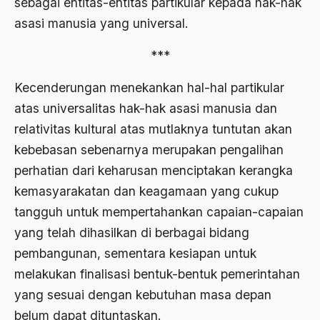
sebagai entitas-entitas partikular kepada hak-hak
Arti Kepemimpinan
asasi manusia yang universal.
artikel gus dur
***
asal-usul tradisi keilmuan pesantren
Kecenderungan menekankan hal-hal partikular
Asas Islam
atas universalitas hak-hak asasi manusia dan
Asas Keagamaan
relativitas kultural atas mutlaknya tuntutan akan
asas kebangsaan
kebebasan sebenarnya merupakan pengalihan
perhatian dari keharusan menciptakan kerangka
Asas Organisasi Islam
kemasyarakatan dan keagamaan yang cukup
Asas Pancasila
tangguh untuk mempertahankan capaian-capaian
Asas Permusyawaratan
yang telah dihasilkan di berbagai bidang
pembangunan, sementara kesiapan untuk
Asas Pluralisme
melakukan finalisasi bentuk-bentuk pemerintahan
Asas Tunggal
yang sesuai dengan kebutuhan masa depan
asean
belum dapat dituntaskan.