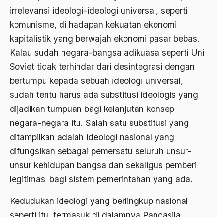
Bambang Pranomo
irrelevansi ideologi-ideologi universal, seperti
Bangladesh
komunisme, di hadapan kekuatan ekonomi
kapitalistik yang berwajah ekonomi pasar bebas.
bangsa
Kalau sudah negara-bangsa adikuasa seperti Uni
bangsa arab
Soviet tidak terhindar dari desintegrasi dengan
Bangsa Berdaulat
bertumpu kepada sebuah ideologi universal,
sudah tentu harus ada substitusi ideologis yang
Bangsa dan Negara
dijadikan tumpuan bagi kelanjutan konsep
Bangsa Indonesia
negara-negara itu. Salah satu substitusi yang
Bangsa Jawa
ditampilkan adalah ideologi nasional yang
Bangsa Sunda
difungsikan sebagai pemersatu seluruh unsur-
unsur kehidupan bangsa dan sekaligus pemberi
Bangsa Tenggang Rasa
legitimasi bagi sistem pemerintahan yang ada.
Bangsawan
Kedudukan ideologi yang berlingkup nasional
Bani Sadr
seperti itu, termasuk di dalamnya Pancasila