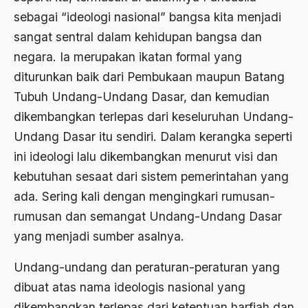
Banjar
sebagai “ideologi nasional” bangsa kita menjadi
bank
sangat sentral dalam kehidupan bangsa dan
negara. Ia merupakan ikatan formal yang
Bank Central Amerika
diturunkan baik dari Pembukaan maupun Batang
Bank Mualat Indonesia
Tubuh Undang-Undang Dasar, dan kemudian
Bank Perkeditan rakyat
dikembangkan terlepas dari keseluruhan Undang-
Undang Dasar itu sendiri. Dalam kerangka seperti
Bank Summa
ini ideologi lalu dikembangkan menurut visi dan
bank syariah
kebutuhan sesaat dari sistem pemerintahan yang
Banser
ada. Sering kali dengan mengingkari rumusan-
rumusan dan semangat Undang-Undang Dasar
Banten
yang menjadi sumber asalnya.
Banyuwangi
Undang-undang dan peraturan-peraturan yang
Bapak Koperasi
dibuat atas nama ideologis nasional yang
Barathiya Janata Party
dikembangkan terlepas dari ketentuan harfiah dan