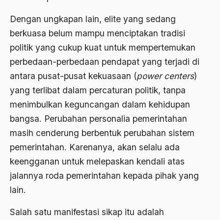
Asghar Ali Engineer
Dengan ungkapan lain, elite yang sedang
Ashram Ghandi
berkuasa belum mampu menciptakan tradisi
politik yang cukup kuat untuk mempertemukan
Asia
perbedaan-perbedaan pendapat yang terjadi di
Asia Tenggara
antara pusat-pusat kekuasaan (
power
centers
)
Asimilasi
yang terlibat dalam percaturan politik, tanpa
Askar
menimbulkan keguncangan dalam kehidupan
bangsa. Perubahan personalia pemerintahan
Asosiasi
masih cenderung berbentuk perubahan sistem
Aspek Etika
pemerintahan. Karenanya, akan selalu ada
Aspek Politis
keengganan untuk melepaskan kendali atas
jalannya roda pemerintahan kepada pihak yang
Aspek religius Agama
lain.
Aspek Teknis
Salah satu manifestasi sikap itu adalah
Aspirasi Politik