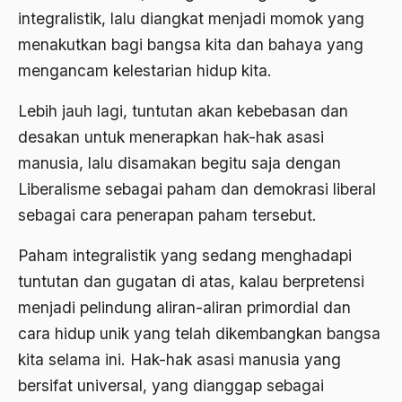
integralistik, lalu diangkat menjadi momok yang
Angkatan Laut AS
menakutkan bagi bangsa kita dan bahaya yang
Ansor
mengancam kelestarian hidup kita.
Antara Keyakinan dan Keuletan
Lebih jauh lagi, tuntutan akan kebebasan dan
Antarumat Beragama
desakan untuk menerapkan hak-hak asasi
Anti Kekerasan
manusia, lalu disamakan begitu saja dengan
Liberalisme sebagai paham dan demokrasi liberal
Anti Klimak
sebagai cara penerapan paham tersebut.
Anti-Kekerasan
Paham integralistik yang sedang menghadapi
António de Oliveira Salazar
tuntutan dan gugatan di atas, kalau berpretensi
Antonio Gramsci
menjadi pelindung aliran-aliran primordial dan
Antony Van Leeuwenhoek
cara hidup unik yang telah dikembangkan bangsa
kita selama ini. Hak-hak asasi manusia yang
antropologi
bersifat universal, yang dianggap sebagai
antroposentrisme