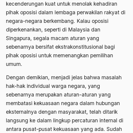
kecenderungan kuat untuk menolak kehadiran
asrul sani
pihak oposisi dalam lembaga perwakilan rakyat di
Aswad Mahasin
negara-negara berkembang. Kalau oposisi
diperkenankan, seperti di Malaysia dan
ASWAJA
Singapura, segala macam aturan yang
Asyura 1414
sebenarnya bersifat ekstrakonstitusional bagi
Atheisme
pihak oposisi untuk memenangkan pemilihan
umum.
Aturan Hukum
Australia
Dengan demikian, menjadi jelas bahwa masalah
hak-hak individual warga negara, yang
Austro Melanesia
sebenarnya merupakan aturan-aturan yang
Ayat Al-Quran
membatasi kekuasaan negara dalam hubungan
Ayatullah Zanjani
eksternalnya dengan masyarakat, telah ditarik
langsung ke dalam lingkup percaturan internal di
Azyumardi Azra
antara pusat-pusat kekuasaan yang ada. Sudah
bacaan mulia