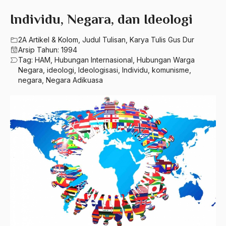
580 – Ilmu Sosial Humaniora
2023
Individu, Negara, dan Ideologi
A. Mukti Ali
630 – Agama Dan Filsafat
2022
A. Mustofa Bisri
2A Artikel & Kolom
,
Judul Tulisan
,
Karya Tulis Gus Dur
660 – Ilmu Seni, Desain dan Media
Arsip Tahun:
1994
2021
A. Yani
Tag:
HAM
,
Hubungan Internasional
,
Hubungan Warga
710 – Ilmu Pendidikan
Negara
,
ideologi
,
Ideologisasi
,
Individu
,
komunisme
,
2020
A.A. Baramudi
negara
,
Negara Adikuasa
900 – Rumpun Ilmu Lainnya
2019
A.A. Navis
2018
A.H Nasution
2017
A.S
2016
Aal Usul Teroris
2015
Abad 21
2014
Abad Modern
2013
Abd. Moqsith Ghazali
2012