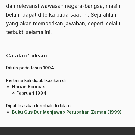
dan relevansi wawasan negara-bangsa, masih
Budaya baru
belum dapat diterka pada saat ini. Sejarahlah
budaya daerah
yang akan memberikan jawaban, seperti selalu
terbukti selama ini.
Budaya dan Pendidikan
Budaya Indonesia
Catatan Tulisan
budaya jawa
Budaya Kaum Santri
Ditulis pada tahun
1994
Budaya Keraton
Pertama kali dipublikasikan di:
Harian Kompas,
Budaya Lama
4 Februari 1994
Budaya Pesantren
Dipublikasikan kembali di dalam:
Buku Gus Dur Menjawab Perubahan Zaman (1999)
Budaya Politik
Budaya Usaha