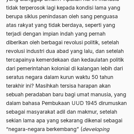
Agum Gumelar
tidak terperosok lagi kepada kondisi lama yang
Agus Miftah
berupa siklus penindasan oleh sang penguasa
atas rakyat yang tidak berdaya, seperti yang
Ahimsa
terjadi dengan impian indah yang pernah
Ahli
diberikan oleh berbagai revolusi politik, setelah
ahli fikih
revolusi industri dua abad yang lalu, dan setelah
Ahli Ilmu Agama
tercapainya kemerdekaan dan kedaulatan politik
dari pemerintahan kolonial di kalangan lebih dari
Ahli waris
seratus negara dalam kurun waktu 50 tahun
ahlul sunnah wal jamaah
terakhir ini? Masihkah tersisa harapan akan
Ahlussunnah
sebuah peradaban baru bagi umat manusia, yang
dalam bahasa Pembukaan UUD 1945 dirumuskan
Ahlussunnah Wal jamaah
sebagai masyarakat adil dan makmur, setelah
Ahmad Benbella
sekian lama apa yang sekarang dikenal sebagai
Ahmad Daudy
“negara-negara berkembang” (
developing