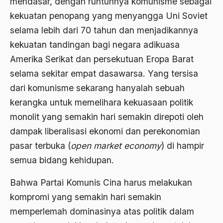
mendasar, dengan runtuhnya komunisme sebagai
Ajaran AGama
kekuatan penopang yang menyangga Uni Soviet
selama lebih dari 70 tahun dan menjadikannya
Ajaran Agama Islam
kekuatan tandingan bagi negara adikuasa
Ajaran Islam
Amerika Serikat dan persekutuan Eropa Barat
ajaran kemasyarakatan
selama sekitar empat dasawarsa. Yang tersisa
dari komunisme sekarang hanyalah sebuah
Ajengan SIngaparna
kerangka untuk memelihara kekuasaan politik
Akademi Betawi
monolit yang semakin hari semakin direpoti oleh
Akademi Jakarta
dampak liberalisasi ekonomi dan perekonomian
Akbar tanjung
pasar terbuka (
open
market
economy
) di hampir
semua bidang kehidupan.
akhlak
Bahwa Partai Komunis Cina harus melakukan
Akhlaq
kompromi yang semakin hari semakin
Akidah
memperlemah dominasinya atas politik dalam
Aktivis