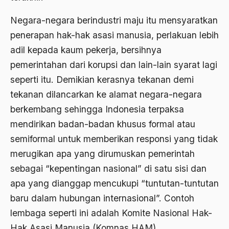
2000
Abu Hanifah
Negara-negara berindustri maju itu mensyaratkan
1999
abu jihad
penerapan hak-hak asasi manusia, perlakuan lebih
1998
Abu Sangkan
adil kepada kaum pekerja, bersihnya
1997
pemerintahan dari korupsi dan lain-lain syarat lagi
Abu Zayd
seperti itu. Demikian kerasnya tekanan demi
1996
Aceh
tekanan dilancarkan ke alamat negara-negara
1995
Ad-daulah
berkembang sehingga Indonesia terpaksa
1994
mendirikan badan-badan khusus formal atau
Adagium
semiformal untuk memberikan responsi yang tidak
1993
Adaptif Islam
merugikan apa yang dirumuskan pemerintah
1992
adat
sebagai “kepentingan nasional” di satu sisi dan
1991
Adat dan Syari'at
apa yang dianggap mencukupi “tuntutan-tuntutan
baru dalam hubungan internasional”. Contoh
1990
Adat Ngada
lembaga seperti ini adalah Komite Nasional Hak-
1989
Adat Pra-Islam
Hak Asasi Manusia (Komnas HAM)