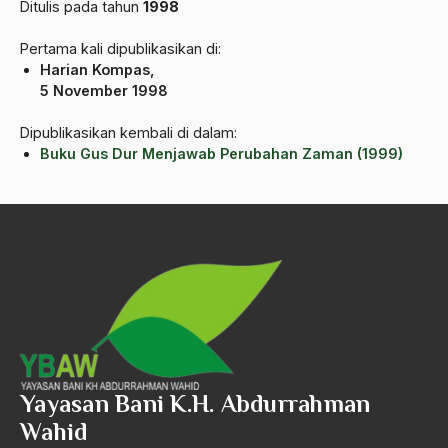
Amerika
Ditulis pada tahun
1998
amerika latin
Pertama kali dipublikasikan di:
Harian Kompas,
amerika serikat
5 November 1998
Amien Rais
Dipublikasikan kembali di dalam:
Amin Iskandar
Buku Gus Dur Menjawab Perubahan Zaman (1999)
Amir
Amir Syakib Arsalan
Amirn Rais
amrozi
Anak ibrahim
Anatomi
Yayasan Bani K.H. Abdurrahman
Andi Mallarangeng
Wahid