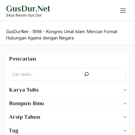
Skip
GusDur.Net
to
content
Situs Resmi Gus Dur
GusDur.Net
-
1998
-
Kongres Umat Islam: Mencari Format
Hubungan Agama dengan Negara
Pencarian
Pencarian
Karya Tulis
Karya Tulis Gus Dur
Rumpun Ilmu
Karya Tulis Tentang Gus Dur
500 – Ilmu Bahasa
Arsip Tahun
530 – Ilmu Bahasa Asing
2025
Tag