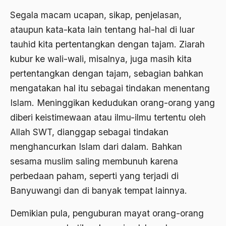
Adat Pra-Islam
Segala macam ucapan, sikap, penjelasan,
1988
Adat Siri
ataupun kata-kata lain tentang hal-hal di luar
1987
Adi Sasono
tauhid kita pertentangkan dengan tajam. Ziarah
1986
kubur ke wali-wali, misalnya, juga masih kita
Adil dan Makmur
pertentangkan dengan tajam, sebagian bahkan
1985
Adipati Unus
mengatakan hal itu sebagai tindakan menentang
1984
Administrasi Negara
Islam. Meninggikan kedudukan orang-orang yang
1983
diberi keistimewaan atau ilmu-ilmu tertentu oleh
Adnan Buyung Nasution
Allah SWT, dianggap sebagai tindakan
1982
Adopsi
menghancurkan Islam dari dalam. Bahkan
1981
Adu Pinalti
sesama muslim saling membunuh karena
1980
Advisors
perbedaan paham, seperti yang terjadi di
Banyuwangi dan di banyak tempat lainnya.
1979
Aera-Europa
1978
Demikian pula, penguburan mayat orang-orang
Afganistan