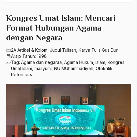
550 – Ilmu Ekonomi
2024
A Hafidz
580 – Ilmu Sosial Humaniora
2023
Kongres Umat Islam: Mencari
A. Mukti Ali
630 – Agama Dan Filsafat
Format Hubungan Agama
2022
A. Mustofa Bisri
dengan Negara
660 – Ilmu Seni, Desain dan Media
2021
A. Yani
710 – Ilmu Pendidikan
2020
2A Artikel & Kolom
,
Judul Tulisan
,
Karya Tulis Gus Dur
A.A. Baramudi
Arsip Tahun:
1998
900 – Rumpun Ilmu Lainnya
2019
Tag:
Agama dan negaraa
,
Agama Hukum
,
islam
,
Kongres
A.A. Navis
Umat Islam
,
masyumi
,
NU MUhammadiyah
,
Otokritik
,
2018
Reformers
A.H Nasution
2017
A.S
2016
Aal Usul Teroris
2015
Abad 21
2014
Abad Modern
2013
Abd. Moqsith Ghazali