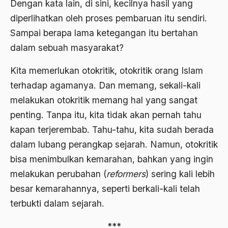
Dengan kata lain, di sini, kecilnya hasil yang
Agama Demokrasi
diperlihatkan oleh proses pembaruan itu sendiri.
Agama di Asia
Sampai berapa lama ketegangan itu bertahan
dalam sebuah masyarakat?
agama elitis
Agama Hukum
Kita memerlukan otokritik, otokritik orang Islam
terhadap agamanya. Dan memang, sekali-kali
Agama Inovasi
melakukan otokritik memang hal yang sangat
Agama Islam
penting. Tanpa itu, kita tidak akan pernah tahu
agama populer
kapan terjerembab. Tahu-tahu, kita sudah berada
dalam lubang perangkap sejarah. Namun, otokritik
Agama Terang
bisa menimbulkan kemarahan, bahkan yang ingin
Agamawan
melakukan perubahan (
reformers
) sering kali lebih
Agenda Nasional
besar kemarahannya, seperti berkali-kali telah
terbukti dalam sejarah.
Agraria
agraris
***