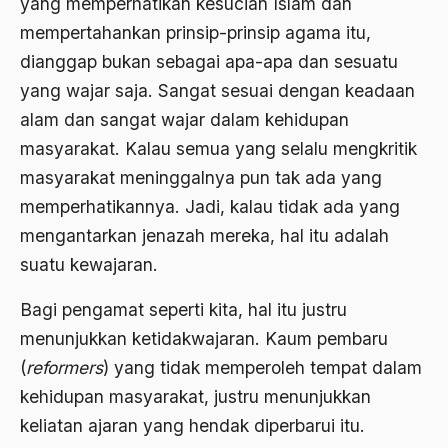
yang memperhatikan kesucian Islam dan
1977
Afiliasi Kultural
mempertahankan prinsip-prinsip agama itu,
1976
Afrika
dianggap bukan sebagai apa-apa dan sesuatu
1975
Afrika utara
yang wajar saja. Sangat sesuai dengan keadaan
alam dan sangat wajar dalam kehidupan
1974
agama
masyarakat. Kalau semua yang selalu mengkritik
1973
Agama & Negara
masyarakat meninggalnya pun tak ada yang
1972
Agama Asli
memperhatikannya. Jadi, kalau tidak ada yang
1971
mengantarkan jenazah mereka, hal itu adalah
Agama Asli Indonesia
suatu kewajaran.
Agama dan Negara
Bagi pengamat seperti kita, hal itu justru
Agama dan negaraa
menunjukkan ketidakwajaran. Kaum pembaru
Agama dan Pemerintah
(
reformers
) yang tidak memperoleh tempat dalam
Agama dan Politik
kehidupan masyarakat, justru menunjukkan
keliatan ajaran yang hendak diperbarui itu.
Agama dan Praktis