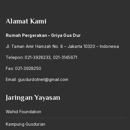
Andre Gide
Angkatan Laut AS
Alamat Kami
Ansor
Rumah Pergerakan – Griya Gus Dur
Antara Keyakinan dan Keuletan
Jl. Taman Amir Hamzah No. 8 – Jakarta 10320 – Indonesia
Antarumat Beragama
Telepon: 021-3928233, 021-3145671
Anti Kekerasan
Fax: 021-3928250
Anti Klimak
Email:
gusdurdotnet@gmail.com
Anti-Kekerasan
António de Oliveira Salazar
Jaringan Yayasan
Antonio Gramsci
Wahid Foundation
Antony Van Leeuwenhoek
antropologi
Kampung Gusdurian