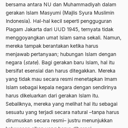
bersama antara NU dan Muhammadiyah dalam
Ahmad Dhani
gerakan Islam Masyumi (Majlis Syura Muslimin
Indonesia). Hal-hal kecil seperti pengguguran
Ahmad Hasan Rurbi
Piagam Jakarta dari UUD 1945, ternyata tidak
Ahmad Khomeini
menggoyangkan umat Islam sama sekali. Namun,
Ahmad Syafi’i Ma’arif
mereka tampak berantakan ketika harus
menjawab pertanyaan; hubungan Islam dengan
Ahmad Tirtisudiro
negara (
state
). Bagi gerakan baru Islam, hal itu
ahmad wahib
bersifat esensial dan harus ditegakkan. Mereka
Ahmad Wahid
yang tidak mau secara resmi menetapkan Imam
Ahmadiyah
Islam sebagai kepala negara dengan sendirinya
harus dikeluarkan dari gerakan Islam itu.
AIDS
Sebaliknya, mereka yang melihat hal itu sebagai
Airport
sesuatu yang terjadi secara natural –tanpa harus
Airport Changi
dirumuskan secara resmi– justru menunjukkan