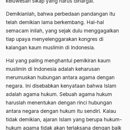
keluwesan sikap yang harus dihargai.
Airport Noto Hadi Negoro
Ajaran AGama
Demikianlah, bahwa perbedaan pandangan itu
telah demikian lama berkembang. Hal-hal
Ajaran Agama Islam
semacam inilah, yang sejak dulu menggagalkan
Ajaran Islam
tiap upaya menyelenggarakan kongres di
ajaran kemasyarakatan
kalangan kaum muslimin di Indonesia.
Ajengan SIngaparna
Hal yang paling menghantui pemikiran kaum
Akademi Betawi
muslimin di Indonesia adalah keharusan
merumuskan hubungan antara agama dengan
Akademi Jakarta
negara. Ini disebabkan kenyataan bahwa Islam
Akbar tanjung
adalah agama hukum. Sebuah agama hukum
akhlak
haruslah menentukan dengan rinci hubungan
antara negara dengan hukum itu sendiri. Kalau
Akhlaq
tidak demikian, ajaran Islam yang berupa hukum-
Akidah
hukum agama tidak akan terlaksana dengan baik