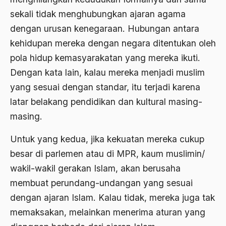
Al-qua'an dan Hadist
sekali tidak menghubungkan ajaran agama
dengan urusan kenegaraan. Hubungan antara
al-quran
kehidupan mereka dengan negara ditentukan oleh
Alexander Solzhenitsyin
pola hidup kemasyarakatan yang mereka ikuti.
Ali Khomeini
Dengan kata lain, kalau mereka menjadi muslim
yang sesuai dengan standar, itu terjadi karena
Ali Murtopo
latar belakang pendidikan dan kultural masing-
Ali Shariati
masing.
Ali Sidikin
Untuk yang kedua, jika kekuatan mereka cukup
Ali Syahbana
besar di parlemen atau di MPR, kaum muslimin/
Aliran AHmadiyah
wakil-wakil gerakan Islam, akan berusaha
membuat perundang-undangan yang sesuai
Aliran Kepercayaan
dengan ajaran Islam. Kalau tidak, mereka juga tak
Alistair Cook
memaksakan, melainkan menerima aturan yang
Allah