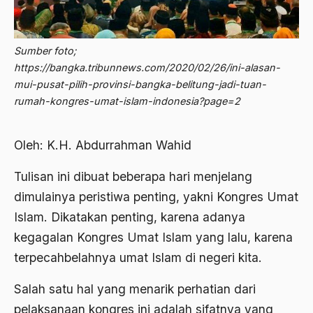
2012
Abdi Masyarakat
2011
abdul wahid hasyim
Sumber foto;
2010
https://bangka.tribunnews.com/2020/02/26/ini-alasan-
Abdullah Badawi
mui-pusat-pilih-provinsi-bangka-belitung-jadi-tuan-
2009
Abdullah Sungkar
rumah-kongres-umat-islam-indonesia?page=2
2008
Abdullah Syafi'i
Oleh: K.H. Abdurrahman Wahid
2007
Abdurrahman Addakhil
2006
Tulisan ini dibuat beberapa hari menjelang
abdurrahman wahid
dimulainya peristiwa penting, yakni Kongres Umat
2005
Abolisi
Islam. Dikatakan penting, karena adanya
2004
Aboulhasan Bani Sadr
kegagalan Kongres Umat Islam yang lalu, karena
2003
terpecahbelahnya umat Islam di negeri kita.
abri
2002
Abu AMrin Ibnu Alla'
Salah satu hal yang menarik perhatian dari
2001
pelaksanaan kongres ini adalah sifatnya yang
Abu Bakar Ba’asyir