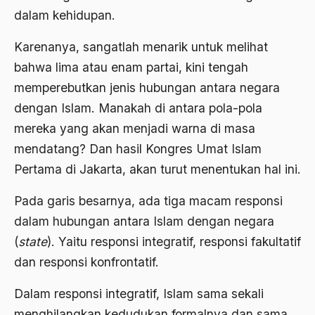
Aktivis
dalam kehidupan.
Aktivis Muda
Karenanya, sangatlah menarik untuk melihat
akulturasi
bahwa lima atau enam partai, kini tengah
memperebutkan jenis hubungan antara negara
akulturasi budaya
dengan Islam. Manakah di antara pola-pola
Al Asnawi
mereka yang akan menjadi warna di masa
al qaeda
mendatang? Dan hasil Kongres Umat Islam
Pertama di Jakarta, akan turut menentukan hal ini.
Al-Azhar
Al-Ghazali
Pada garis besarnya, ada tiga macam responsi
dalam hubungan antara Islam dengan negara
Al-Ikhwanu Al-Muslimun
(
state
). Yaitu responsi integratif, responsi fakultatif
Al-Ikhwanul Muslimin
dan responsi konfrontatif.
al-Khalil Ibnu Ahmad al-Farahidi
Dalam responsi integratif, Islam sama sekali
Al-Maududi
menghilangkan kedudukan formalnya dan sama