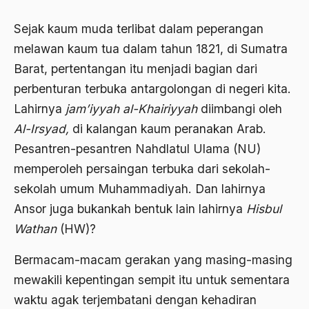
Agum Gumelar
Sejak kaum muda terlibat dalam peperangan
Agus Miftah
melawan kaum tua dalam tahun 1821, di Sumatra
Barat, pertentangan itu menjadi bagian dari
Ahimsa
perbenturan terbuka antargolongan di negeri kita.
Ahli
Lahirnya
jam’iyyah al-Khairiyyah
diimbangi oleh
ahli fikih
Al-Irsyad,
di kalangan kaum peranakan Arab.
Pesantren-pesantren Nahdlatul Ulama (NU)
Ahli Ilmu Agama
memperoleh persaingan terbuka dari sekolah-
Ahli waris
sekolah umum Muhammadiyah. Dan lahirnya
ahlul sunnah wal jamaah
Ansor juga bukankah bentuk lain lahirnya
Hisbul
Wathan
(HW)?
Ahlussunnah
Ahlussunnah Wal jamaah
Bermacam-macam gerakan yang masing-masing
mewakili kepentingan sempit itu untuk sementara
Ahmad Benbella
waktu agak terjembatani dengan kehadiran
Ahmad Daudy