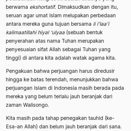
berwarna
ekshortatif
. Dimaksudkan dengan itu,
2000
Abu Hanifah
seruan agar umat Islam melupakan perbedaan
1999
abu jihad
antara mereka guna tujuan bersama
li i’laa’i
1998
kalimaatillahi hiyal ‘ulyaa
(sebuah bentuk
Abu Sangkan
penyerahan atas nama Tuhan merupakan
1997
Abu Zayd
penyesuaian sifat Allah sebagai Tuhan yang
1996
Aceh
tinggi) di antara kita adalah watak agama kita.
1995
Ad-daulah
Pengakuan bahwa perjuangan harus diredusir
1994
Adagium
hingga ke batas terendah, menunjukkan bahwa
1993
perjuangan Islam di Indonesia masih berada pada
Adaptif Islam
mereka yang belum terlalu jauh beranjak dari
1992
adat
zaman Walisongo.
1991
Adat dan Syari'at
Kita masih pada tahap penegakan tauhid (ke-
1990
Adat Ngada
Esa-an Allah) dan belum jauh beranjak dari sana.
1989