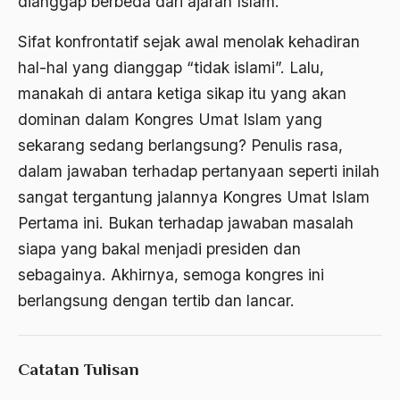
dianggap berbeda dari ajaran Islam.
ALmanak
Sifat konfrontatif sejak awal menolak kehadiran
Alternatif Moral
hal-hal yang dianggap “tidak islami”. Lalu,
manakah di antara ketiga sikap itu yang akan
Alternatif Nilai
dominan dalam Kongres Umat Islam yang
Alternatif Politis
sekarang sedang berlangsung? Penulis rasa,
Alumni Sayid Al-Maliki
dalam jawaban terhadap pertanyaan seperti inilah
sangat tergantung jalannya Kongres Umat Islam
Alvin W. Gouldner
Pertama ini. Bukan terhadap jawaban masalah
Amangkurat
siapa yang bakal menjadi presiden dan
Amar Ma'ruf Nahi Munkar
sebagainya. Akhirnya, semoga kongres ini
ambisi politik
berlangsung dengan tertib dan lancar.
Ambivalen
ambon
Catatan Tulisan