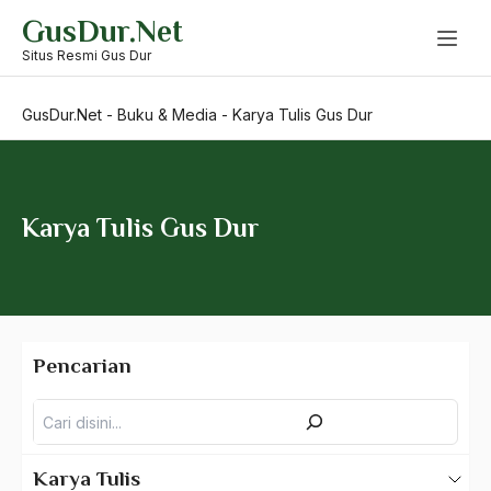
Skip
GusDur.Net
to
content
Situs Resmi Gus Dur
GusDur.Net
-
Buku & Media
-
Karya Tulis Gus Dur
Karya Tulis Gus Dur
Pencarian
Pencarian
Karya Tulis