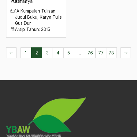
Puteranya
1A Kumpulan Tulisan
,
Judul Buku
,
Karya Tulis
Gus Dur
Arsip Tahun:
2015
1
2
3
4
5
…
76
77
78