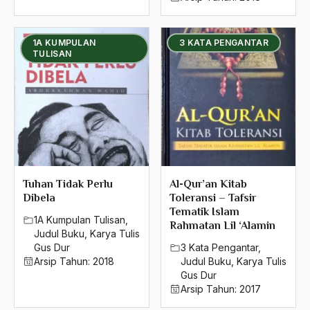
1992
1991
1A KUMPULAN
3 KATA PENGANTAR
TULISAN
1990
1989
1988
1987
1986
Tuhan Tidak Perlu
Al-Qur’an Kitab
Dibela
Toleransi – Tafsir
1985
Tematik Islam
1A Kumpulan Tulisan
,
Rahmatan Lil ‘Alamin
1984
Judul Buku
,
Karya Tulis
Gus Dur
3 Kata Pengantar
,
1983
Arsip Tahun:
2018
Judul Buku
,
Karya Tulis
Gus Dur
1982
Arsip Tahun:
2017
1981