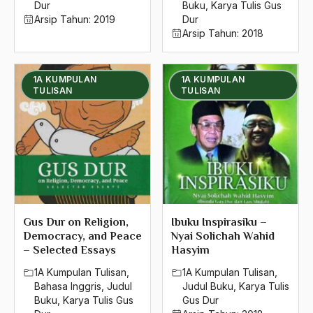
2016
Dur
Buku
,
Karya Tulis Gus
Arsip Tahun:
2019
Dur
2015
Arsip Tahun:
2018
2014
1A KUMPULAN
1A KUMPULAN
2013
TULISAN
TULISAN
2012
2011
2010
2009
2008
Gus Dur on Religion,
Ibuku Inspirasiku –
Democracy, and Peace
Nyai Solichah Wahid
2007
– Selected Essays
Hasyim
2006
1A Kumpulan Tulisan
,
1A Kumpulan Tulisan
,
Bahasa Inggris
,
Judul
Judul Buku
,
Karya Tulis
2005
Buku
,
Karya Tulis Gus
Gus Dur