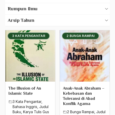
Karya Tulis Gus Dur
Rumpun Ilmu
500 – Ilmu Bahasa
Bahasa Inggris
Arsip Tahun
530 – Ilmu Bahasa Asing
2025
Judul Buku
3 KATA PENGANTAR
2 BUNGA RAMPAI
550 – Ilmu Ekonomi
2024
Judul Media
580 – Ilmu Sosial Humaniora
2023
Judul Tulisan
630 – Agama Dan Filsafat
2022
660 – Ilmu Seni, Desain dan Media
Transkrip Lisan
2021
710 – Ilmu Pendidikan
Karya Tulis Tentang Gus Dur
2020
900 – Rumpun Ilmu Lainnya
2019
The Illusion of An
Anak-Anak Abraham –
Islamic State
Kebebasan dan
2018
Toleransi di Abad
3 Kata Pengantar
,
Konflik Agama
Bahasa Inggris
,
Judul
2017
Buku
,
Karya Tulis Gus
2 Bunga Rampai
,
Judul