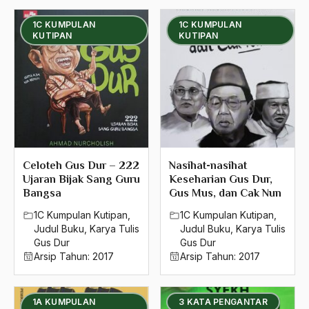
1980
1C KUMPULAN
1C KUMPULAN
KUTIPAN
KUTIPAN
1979
1978
1977
1976
1975
Celoteh Gus Dur – 222
Nasihat-nasihat
1974
Ujaran Bijak Sang Guru
Keseharian Gus Dur,
Bangsa
Gus Mus, dan Cak Nun
1973
1C Kumpulan Kutipan
,
1C Kumpulan Kutipan
,
Judul Buku
,
Karya Tulis
Judul Buku
,
Karya Tulis
1972
Gus Dur
Gus Dur
Arsip Tahun:
2017
Arsip Tahun:
2017
1971
1A KUMPULAN
3 KATA PENGANTAR