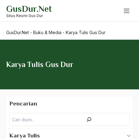
Skip
GusDur.Net
to
content
Situs Resmi Gus Dur
GusDur.Net
-
Buku & Media
-
Karya Tulis Gus Dur
Karya Tulis Gus Dur
Pencarian
Pencarian
Karya Tulis