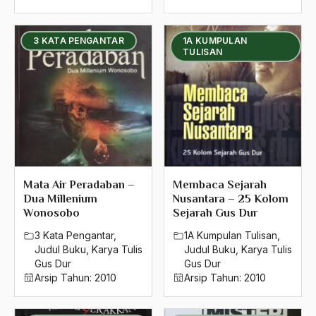
3 KATA PENGANTAR
1A KUMPULAN
TULISAN
Mata Air Peradaban –
Membaca Sejarah
Dua Millenium
Nusantara – 25 Kolom
Wonosobo
Sejarah Gus Dur
3 Kata Pengantar
,
1A Kumpulan Tulisan
,
Judul Buku
,
Karya Tulis
Judul Buku
,
Karya Tulis
Gus Dur
Gus Dur
Arsip Tahun:
2010
Arsip Tahun:
2010