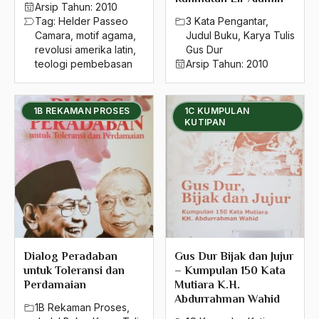
Arsip Tahun:
2010
Tag:
Helder Passeo
3 Kata Pengantar
,
1980
Camara
,
motif agama
,
Judul Buku
,
Karya Tulis
1979
revolusi amerika latin
,
Gus Dur
teologi pembebasan
Arsip Tahun:
2010
1978
1977
1B REKAMAN PROSES
1C KUMPULAN
KUTIPAN
1976
1975
1974
1973
1972
Dialog Peradaban
Gus Dur Bijak dan Jujur
1971
untuk Toleransi dan
– Kumpulan 150 Kata
Perdamaian
Mutiara K.H.
Abdurrahman Wahid
1B Rekaman Proses
,