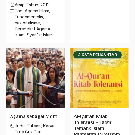
Arsip Tahun:
2011
1992
Tag:
Agama Islam
,
Fundamentalis
,
1991
nasionalisme
,
Perspektif Agama
1990
Islam
,
Syari'at Islam
1989
1988
3 KATA PENGANTAR
1987
1986
1985
1984
1983
Agama sebagai Motif
Al-Qur’an Kitab
1982
Toleransi – Tafsir
Judul Tulisan
,
Karya
Tematik Islam
Tulis Gus Dur
1981
Rahmatan Lil ‘Alamin