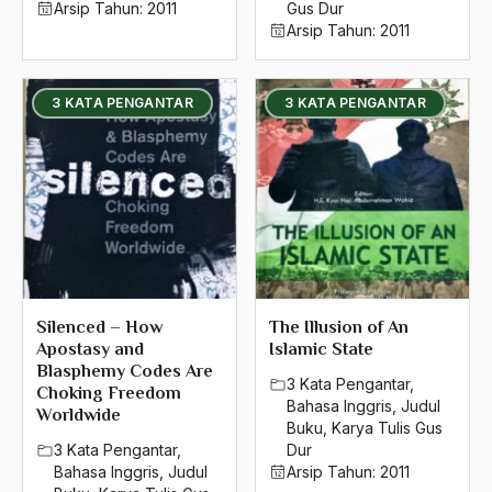
2016
Arsip Tahun:
2011
Gus Dur
Arsip Tahun:
2011
2015
2014
3 KATA PENGANTAR
3 KATA PENGANTAR
2013
2012
2011
2010
2009
Silenced – How
The Illusion of An
2008
Apostasy and
Islamic State
Blasphemy Codes Are
2007
3 Kata Pengantar
,
Choking Freedom
Bahasa Inggris
,
Judul
Worldwide
2006
Buku
,
Karya Tulis Gus
3 Kata Pengantar
,
Dur
2005
Bahasa Inggris
,
Judul
Arsip Tahun:
2011