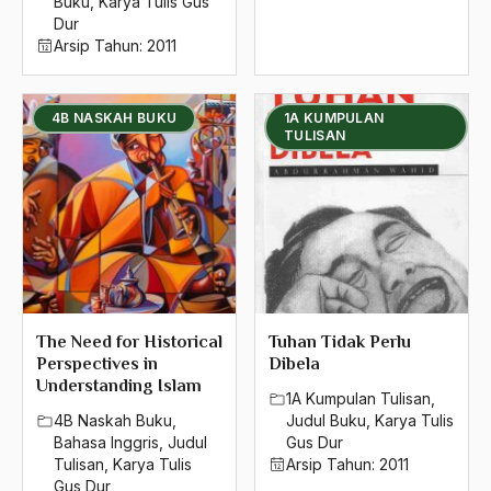
Buku
,
Karya Tulis Gus
2004
Dur
Arsip Tahun:
2011
2003
2002
4B NASKAH BUKU
1A KUMPULAN
TULISAN
2001
2000
1999
1998
1997
The Need for Historical
Tuhan Tidak Perlu
1996
Perspectives in
Dibela
Understanding Islam
1995
1A Kumpulan Tulisan
,
4B Naskah Buku
,
Judul Buku
,
Karya Tulis
1994
Bahasa Inggris
,
Judul
Gus Dur
Tulisan
,
Karya Tulis
Arsip Tahun:
2011
1993
Gus Dur