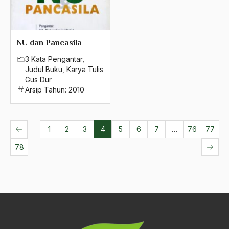
NU dan Pancasila
3 Kata Pengantar
,
Judul Buku
,
Karya Tulis
Gus Dur
Arsip Tahun:
2010
1
2
3
4
5
6
7
…
76
77
78