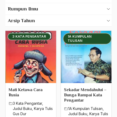
Karya Tulis Gus Dur
Rumpun Ilmu
500 – Ilmu Bahasa
Bahasa Inggris
Arsip Tahun
530 – Ilmu Bahasa Asing
2025
Judul Buku
3 KATA PENGANTAR
1A KUMPULAN
550 – Ilmu Ekonomi
2024
TULISAN
Judul Media
580 – Ilmu Sosial Humaniora
2023
Judul Tulisan
630 – Agama Dan Filsafat
2022
660 – Ilmu Seni, Desain dan Media
Transkrip Lisan
2021
710 – Ilmu Pendidikan
Karya Tulis Tentang Gus Dur
2020
900 – Rumpun Ilmu Lainnya
2019
Mati Ketawa Cara
Sekadar Mendahului –
Rusia
Bunga Rampai Kata
2018
Pengantar
3 Kata Pengantar
,
Judul Buku
,
Karya Tulis
1A Kumpulan Tulisan
,
2017
Gus Dur
Judul Buku
,
Karya Tulis