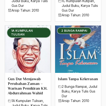
Judul Buku
,
Karya Tulis
1C Kumpulan Kutipan
,
Gus Dur
Judul Buku
,
Karya Tulis
Arsip Tahun:
2010
Gus Dur
Arsip Tahun:
2010
1A KUMPULAN
2 BUNGA RAMPAI
TULISAN
Gus Dur Menjawab
Islam Tanpa Kekerasan
Perubahan Zaman –
2 Bunga Rampai
,
Judul
Warisan Pemikiran KH.
Buku
,
Karya Tulis Gus
Abdurrahman Wahid
Dur
1A Kumpulan Tulisan
,
Arsip Tahun:
2010
Judul Buku
,
Karya Tulis