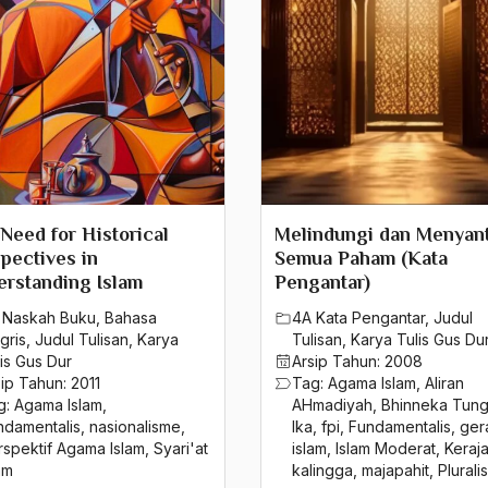
Need for Historical
Melindungi dan Menyan
pectives in
Semua Paham (Kata
rstanding Islam
Pengantar)
 Naskah Buku
,
Bahasa
4A Kata Pengantar
,
Judul
gris
,
Judul Tulisan
,
Karya
Tulisan
,
Karya Tulis Gus Du
is Gus Dur
Arsip Tahun:
2008
sip Tahun:
2011
Tag:
Agama Islam
,
Aliran
g:
Agama Islam
,
AHmadiyah
,
Bhinneka Tung
ndamentalis
,
nasionalisme
,
Ika
,
fpi
,
Fundamentalis
,
ger
rspektif Agama Islam
,
Syari'at
islam
,
Islam Moderat
,
Keraj
am
kalingga
,
majapahit
,
Plural