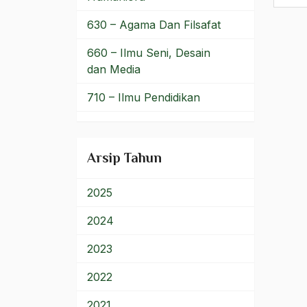
Forum Demokrasi
630 – Agama Dan Filsafat
Forum Komunikasi
660 – Ilmu Seni, Desain
Kristiani
dan Media
Forum Silaturahmi ahlul
710 – Ilmu Pendidikan
bait
900 – Rumpun Ilmu
fpi
Lainnya
Arsip Tahun
Fraksi ABRI
Fraksi Reformasi
2025
Franklin Delano Roosevelt
2024
Freeport
2023
Frienderich Engels
2022
Front Nasional Progresif
2021