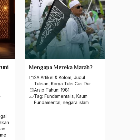
tuni
Mengapa Mereka Marah?
2A Artikel & Kolom
,
Judul
Tulisan
,
Karya Tulis Gus Dur
Arsip Tahun:
1981
Tag:
Fundamentalis
,
Kaum
r
Fundamental
,
negara islam
gal
akan
aan
isme