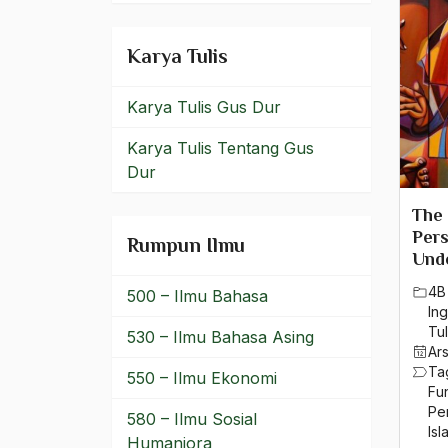
filsafat
Karya Tulis
Final
fiqh
Karya Tulis Gus Dur
Fiqih
Karya Tulis Tentang Gus
Dur
Fitnah
The 
Flores timur
Pers
Rumpun Ilmu
Unde
Fordem
4B
500 – Ilmu Bahasa
Formalisasi Agama
Ing
Tul
530 – Ilmu Bahasa Asing
Formalisme Islam
Ar
Ta
550 – Ilmu Ekonomi
formalitas beragama
Fu
Pe
580 – Ilmu Sosial
Format Kepemimpinan
Isl
Humaniora