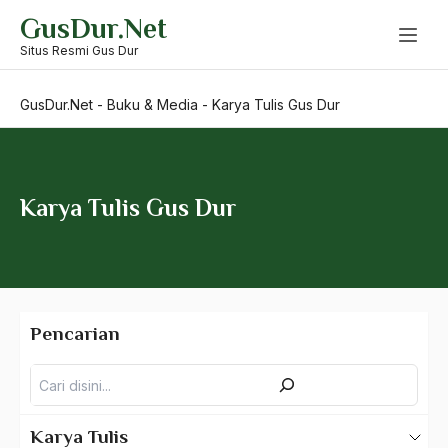
Skip
GusDur.Net
to
content
Situs Resmi Gus Dur
GusDur.Net
-
Buku & Media
-
Karya Tulis Gus Dur
Karya Tulis Gus Dur
Pencarian
Pencarian
Karya Tulis