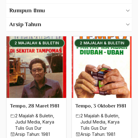
Karya Tulis Gus Dur
Rumpun Ilmu
500 – Ilmu Bahasa
Bahasa Inggris
Arsip Tahun
530 – Ilmu Bahasa Asing
2025
Judul Buku
2 MAJALAH & BULETIN
2 MAJALAH & BULETIN
550 – Ilmu Ekonomi
2024
Judul Media
580 – Ilmu Sosial Humaniora
2023
Judul Tulisan
630 – Agama Dan Filsafat
2022
660 – Ilmu Seni, Desain dan Media
Transkrip Lisan
2021
710 – Ilmu Pendidikan
Karya Tulis Tentang Gus Dur
2020
900 – Rumpun Ilmu Lainnya
2019
Tempo, 28 Maret 1981
Tempo, 3 Oktober 1981
2 Majalah & Buletin
,
2 Majalah & Buletin
,
2018
Judul Media
,
Karya
Judul Media
,
Karya
Tulis Gus Dur
Tulis Gus Dur
2017
Arsip Tahun:
1981
Arsip Tahun:
1981