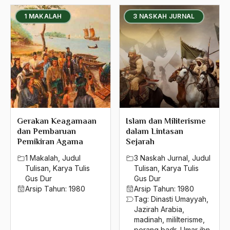
1 MAKALAH
3 NASKAH JURNAL
Gerakan Keagamaan
Islam dan Militerisme
dan Pembaruan
dalam Lintasan
Pemikiran Agama
Sejarah
1 Makalah
,
Judul
3 Naskah Jurnal
,
Judul
Tulisan
,
Karya Tulis
Tulisan
,
Karya Tulis
Gus Dur
Gus Dur
Arsip Tahun:
1980
Arsip Tahun:
1980
Tag:
Dinasti Umayyah
,
Jazirah Arabia
,
madinah
,
mililterisme
,
perang badr
,
Umar ibn