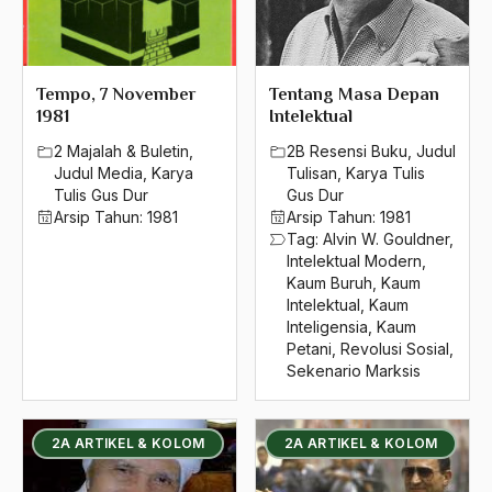
1992
1991
Tempo, 7 November
Tentang Masa Depan
1990
1981
Intelektual
1989
2 Majalah & Buletin
,
2B Resensi Buku
,
Judul
Judul Media
,
Karya
Tulisan
,
Karya Tulis
1988
Tulis Gus Dur
Gus Dur
Arsip Tahun:
1981
Arsip Tahun:
1981
1987
Tag:
Alvin W. Gouldner
,
Intelektual Modern
,
1986
Kaum Buruh
,
Kaum
Intelektual
,
Kaum
1985
Inteligensia
,
Kaum
Petani
,
Revolusi Sosial
,
1984
Sekenario Marksis
1983
1982
2A ARTIKEL & KOLOM
2A ARTIKEL & KOLOM
1981