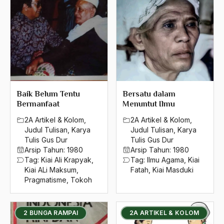
Baik Belum Tentu
Bersatu dalam
Bermanfaat
Menuntut Ilmu
2A Artikel & Kolom
,
2A Artikel & Kolom
,
Judul Tulisan
,
Karya
Judul Tulisan
,
Karya
Tulis Gus Dur
Tulis Gus Dur
Arsip Tahun:
1980
Arsip Tahun:
1980
Tag:
Kiai Ali Krapyak
,
Tag:
Ilmu Agama
,
Kiai
Kiai ALi Maksum
,
Fatah
,
Kiai Masduki
Pragmatisme
,
Tokoh
2 BUNGA RAMPAI
2A ARTIKEL & KOLOM