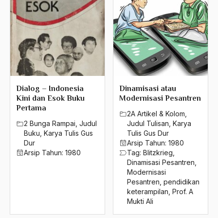
Dialog – Indonesia
Dinamisasi atau
Kini dan Esok Buku
Modernisasi Pesantren
Pertama
2A Artikel & Kolom
,
2 Bunga Rampai
,
Judul
Judul Tulisan
,
Karya
Buku
,
Karya Tulis Gus
Tulis Gus Dur
Dur
Arsip Tahun:
1980
Arsip Tahun:
1980
Tag:
Blitzkrieg
,
Dinamisasi Pesantren
,
Modernisasi
Pesantren
,
pendidikan
keterampilan
,
Prof. A
Mukti Ali