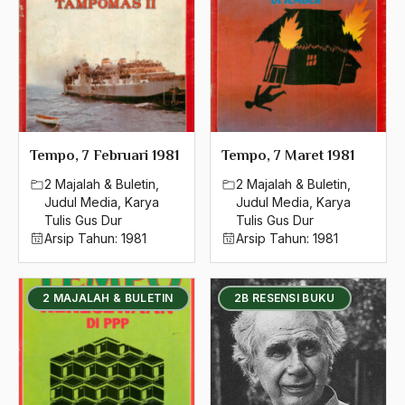
2004
2003
2002
2001
2000
Tempo, 7 Februari 1981
Tempo, 7 Maret 1981
2 Majalah & Buletin
,
2 Majalah & Buletin
,
1999
Judul Media
,
Karya
Judul Media
,
Karya
1998
Tulis Gus Dur
Tulis Gus Dur
Arsip Tahun:
1981
Arsip Tahun:
1981
1997
1996
2 MAJALAH & BULETIN
2B RESENSI BUKU
1995
1994
1993