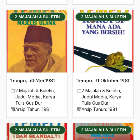
2016
2015
2 MAJALAH & BULETIN
2 MAJALAH & BULETIN
2014
2013
2012
2011
2010
Tempo, 30 Mei 1981
Tempo, 31 Oktober 1981
2009
2 Majalah & Buletin
,
2 Majalah & Buletin
,
Judul Media
,
Karya
Judul Media
,
Karya
2008
Tulis Gus Dur
Tulis Gus Dur
2007
Arsip Tahun:
1981
Arsip Tahun:
1981
2006
2 MAJALAH & BULETIN
2 MAJALAH & BULETIN
2005