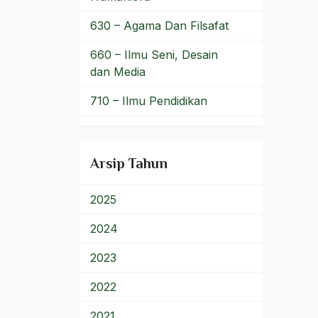
Politisi Busuk
630 – Agama Dan Filsafat
POLRI
660 – Ilmu Seni, Desain
dan Media
Poncke
710 – Ilmu Pendidikan
Pondok Pesantren
900 – Rumpun Ilmu
Pondok Pesantren Al-
Lainnya
Asy'ariyah
Arsip Tahun
Pondok Pesantren
Lirboyo
2025
populisme
2024
Poros Tengah
2023
post-tradisionalisme
2022
postra
2021