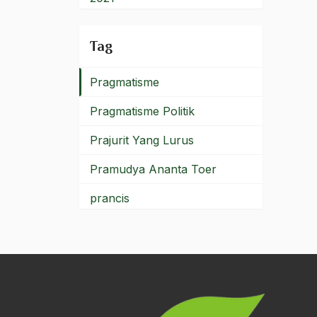
PPKI
2020
Tag
PPP
2019
Pragmatisme
2018
Pragmatisme Politik
2017
Prajurit Yang Lurus
2016
Pramudya Ananta Toer
2015
prancis
2014
PRD
2013
Preside habibie
2012
Presiden
2011
Presiden Habibie