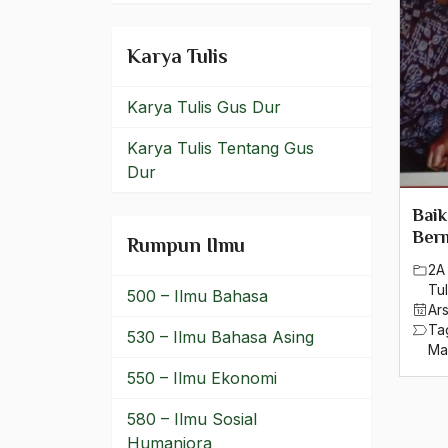
Politik Orde Baru
Karya Tulis
Politik Praktis
Politik Radikal
Karya Tulis Gus Dur
Politik Representasi
Karya Tulis Tentang Gus
Dur
Politik Uang
Baik
Politik-Ekonomi
Ber
Rumpun Ilmu
Politik-ekonomis
2A 
Tul
500 – Ilmu Bahasa
Politis
Ar
Ta
530 – Ilmu Bahasa Asing
Politisan
Ma
550 – Ilmu Ekonomi
Politisasi Agama
580 – Ilmu Sosial
Politisi
Humaniora