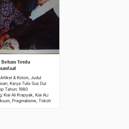
 Belum Tentu
manfaat
Artikel & Kolom
,
Judul
isan
,
Karya Tulis Gus Dur
sip Tahun:
1980
g:
Kiai Ali Krapyak
,
Kiai ALi
ksum
,
Pragmatisme
,
Tokoh