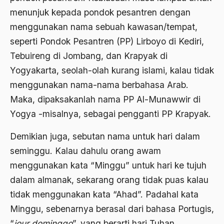
Agum Gumelar
menunjuk kepada pondok pesantren dengan
Agus Miftah
menggunakan nama sebuah kawasan/tempat,
seperti Pondok Pesantren (PP) Lirboyo di Kediri,
Ahimsa
Tebuireng di Jombang, dan Krapyak di
Ahli
Yogyakarta, seolah-olah kurang islami, kalau tidak
ahli fikih
menggunakan nama-nama berbahasa Arab.
Maka, dipaksakanlah nama PP Al-Munawwir di
Ahli Ilmu Agama
Yogya -misalnya, sebagai pengganti PP Krapyak.
Ahli waris
Demikian juga, sebutan nama untuk hari dalam
ahlul sunnah wal jamaah
seminggu. Kalau dahulu orang awam
Ahlussunnah
menggunakan kata “Minggu” untuk hari ke tujuh
Ahlussunnah Wal jamaah
dalam almanak, sekarang orang tidak puas kalau
tidak menggunakan kata “Ahad”. Padahal kata
Ahmad Benbella
Minggu, sebenarnya berasal dari bahasa Portugis,
Ahmad Daudy
“
jour dominggo
”, yang berarti hari Tuhan.