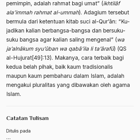
pemimpin, adalah rahmat bagi umat” (
ikhtilâf
ALmanak
ala’immah rahmat al-ummah
). Adagium tersebut
Alternatif Moral
bermula dari ketentuan kitab suci al-Qur’ân: “Ku-
Alternatif Nilai
jadikan kalian berbangsa-bangsa dan bersuku-
Alternatif Politis
suku bangsa agar kalian saling mengenal” (
wa
ja’alnâkum syu’ûban wa qabâ’ila li ta’ârafû
) (QS
Alumni Sayid Al-Maliki
al-Hujurat[49]:13). Makanya, cara terbaik bagi
Alvin W. Gouldner
kedua belah pihak, baik kaum tradisionalis
Amangkurat
maupun kaum pembaharu dalam Islam, adalah
mengakui pluralitas yang dibawakan oleh agama
Amar Ma'ruf Nahi Munkar
Islam.
ambisi politik
Ambivalen
Catatan Tulisan
ambon
Ditulis pada
Amerika
…