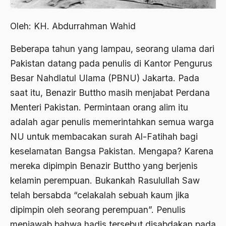
Abdi Masyarakat
2011
abdul wahid hasyim
Oleh: KH. Abdurrahman Wahid
2010
Abdullah Badawi
Beberapa tahun yang lampau, seorang ulama dari
2009
Abdullah Sungkar
Pakistan datang pada penulis di Kantor Pengurus
2008
Besar Nahdlatul Ulama (PBNU) Jakarta. Pada
Abdullah Syafi'i
saat itu, Benazir Buttho masih menjabat Perdana
2007
Abdurrahman Addakhil
Menteri Pakistan. Permintaan orang alim itu
2006
abdurrahman wahid
adalah agar penulis memerintahkan semua warga
2005
NU untuk membacakan surah Al-Fatihah bagi
Abolisi
keselamatan Bangsa Pakistan. Mengapa? Karena
2004
Aboulhasan Bani Sadr
mereka dipimpin Benazir Buttho yang berjenis
2003
abri
kelamin perempuan. Bukankah Rasulullah Saw
2002
telah bersabda “celakalah sebuah kaum jika
Abu AMrin Ibnu Alla'
dipimpin oleh seorang perempuan”. Penulis
2001
Abu Bakar Ba’asyir
menjawab bahwa hadis tersebut disabdakan pada