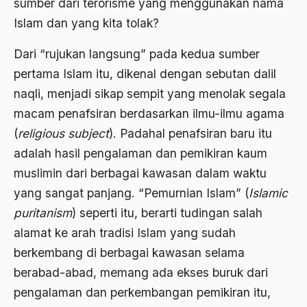
sumber dari terorisme yang menggunakan nama
Islam dan yang kita tolak?
Aktivis Muda
akulturasi
Dari “rujukan langsung” pada kedua sumber
pertama Islam itu, dikenal dengan sebutan dalil
akulturasi budaya
naqli, menjadi sikap sempit yang menolak segala
Al Asnawi
macam penafsiran berdasarkan ilmu-ilmu agama
al qaeda
(
religious subject
). Padahal penafsiran baru itu
adalah hasil pengalaman dan pemikiran kaum
Al-Azhar
muslimin dari berbagai kawasan dalam waktu
Al-Ghazali
yang sangat panjang. “Pemurnian Islam” (
Islamic
Al-Ikhwanu Al-Muslimun
puritanism
) seperti itu, berarti tudingan salah
Al-Ikhwanul Muslimin
alamat ke arah tradisi Islam yang sudah
berkembang di berbagai kawasan selama
al-Khalil Ibnu Ahmad al-Farahidi
berabad-abad, memang ada ekses buruk dari
Al-Maududi
pengalaman dan perkembangan pemikiran itu,