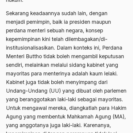
1988
Adat Siri
Sekarang keadaannya sudah lain, dengan
1987
Adi Sasono
menjadi pemimpin, baik ia presiden maupun
1986
Adil dan Makmur
perdana menteri sebuah negara, konsep
1985
kepemimpinan kini telah dilembagakan/di-
Adipati Unus
institusionalisasikan. Dalam konteks ini, Perdana
1984
Administrasi Negara
Menteri Buttho tidak boleh mengambil keputusan
1983
Adnan Buyung Nasution
sendiri, melainkan melalui sidang kabinet yang
1982
mayoritas para menterinya adalah kaum lelaki.
Adopsi
Kabinet juga tidak boleh menyimpang dari
1981
Adu Pinalti
Undang-Undang (UU) yang dibuat oleh parlemen
1980
Advisors
yang beranggotakan laki-laki sebagai mayoritas.
1979
Untuk mengawal mereka, diangkatlah para Hakim
Aera-Europa
Agung yang membentuk Mahkamah Agung (MA),
1978
Afganistan
yang anggotanya juga laki-laki. Karenanya,
1977
Afiliasi Kultural