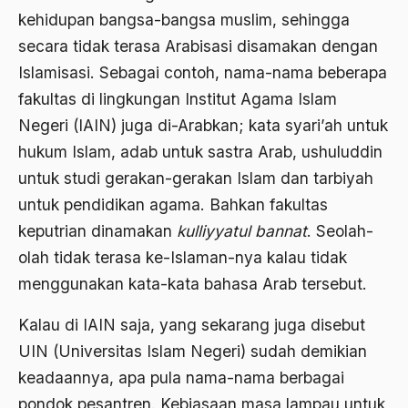
kehidupan bangsa-bangsa muslim, sehingga
Agama di Asia
secara tidak terasa Arabisasi disamakan dengan
agama elitis
Islamisasi. Sebagai contoh, nama-nama beberapa
fakultas di lingkungan Institut Agama Islam
Agama Hukum
Negeri (IAIN) juga di-Arabkan; kata syari’ah untuk
Agama Inovasi
hukum Islam, adab untuk sastra Arab, ushuluddin
Agama Islam
untuk studi gerakan-gerakan Islam dan tarbiyah
untuk pendidikan agama. Bahkan fakultas
agama populer
keputrian dinamakan
kulliyyatul bannat
. Seolah-
Agama Terang
olah tidak terasa ke-Islaman-nya kalau tidak
Agamawan
menggunakan kata-kata bahasa Arab tersebut.
Agenda Nasional
Kalau di IAIN saja, yang sekarang juga disebut
Agraria
UIN (Universitas Islam Negeri) sudah demikian
keadaannya, apa pula nama-nama berbagai
agraris
pondok pesantren. Kebiasaan masa lampau untuk