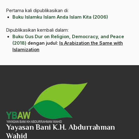
amerika latin
Pertama kali dipublikasikan di:
Buku Islamku Islam Anda Islam Kita (2006)
amerika serikat
Amien Rais
Dipublikasikan kembali dalam:
Buku Gus Dur on Religion, Democracy, and Peace
Amin Iskandar
(2018)
dengan judul:
Is Arabization the Same with
Islamization
Amir
Amir Syakib Arsalan
Amirn Rais
amrozi
Anak ibrahim
Anatomi
Andi Mallarangeng
Yayasan Bani K.H. Abdurrahman
Wahid
Andre Gide