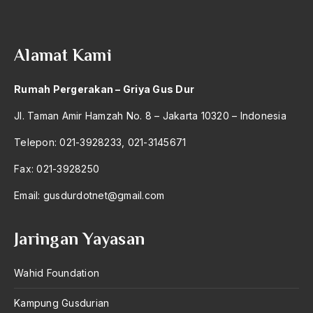
Angkatan Laut AS
Ansor
Alamat Kami
Antara Keyakinan dan Keuletan
Rumah Pergerakan – Griya Gus Dur
Antarumat Beragama
Jl. Taman Amir Hamzah No. 8 – Jakarta 10320 – Indonesia
Anti Kekerasan
Telepon: 021-3928233, 021-3145671
Anti Klimak
Fax: 021-3928250
Anti-Kekerasan
Email:
gusdurdotnet@gmail.com
António de Oliveira Salazar
Antonio Gramsci
Jaringan Yayasan
Antony Van Leeuwenhoek
Wahid Foundation
antropologi
Kampung Gusdurian
antroposentrisme