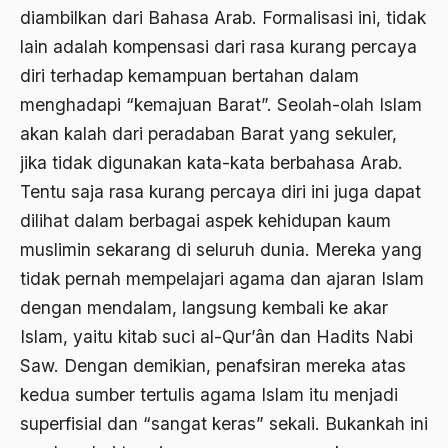
diambilkan dari Bahasa Arab. Formalisasi ini, tidak
Ajaran AGama
lain adalah kompensasi dari rasa kurang percaya
Ajaran Agama Islam
diri terhadap kemampuan bertahan dalam
Ajaran Islam
menghadapi “kemajuan Barat”. Seolah-olah Islam
akan kalah dari peradaban Barat yang sekuler,
ajaran kemasyarakatan
jika tidak digunakan kata-kata berbahasa Arab.
Ajengan SIngaparna
Tentu saja rasa kurang percaya diri ini juga dapat
Akademi Betawi
dilihat dalam berbagai aspek kehidupan kaum
muslimin sekarang di seluruh dunia. Mereka yang
Akademi Jakarta
tidak pernah mempelajari agama dan ajaran Islam
Akbar tanjung
dengan mendalam, langsung kembali ke akar
akhlak
Islam, yaitu kitab suci al-Qur’ân dan Hadits Nabi
Saw. Dengan demikian, penafsiran mereka atas
Akhlaq
kedua sumber tertulis agama Islam itu menjadi
Akidah
superfisial dan “sangat keras” sekali. Bukankah ini
Aktivis