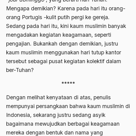
Ahmad Dhani
Mengapa demikian? Karena pada hari itu orang-
Ahmad Hasan Rurbi
orang Portugis -kulit putih pergi ke gereja.
Sedang pada hari itu, kini kaum muslimin banyak
Ahmad Khomeini
mengadakan kegiatan keagamaan, seperti
Ahmad Syafi’i Ma’arif
pengajian. Bukankah dengan demikian, justru
Ahmad Tirtisudiro
kaum muslimin menggunakan hari tutup kantor
tersebut sebagai pusat kegiatan kolektif dalam
ahmad wahib
ber-Tuhan?
Ahmad Wahid
*****
Ahmadiyah
Dengan melihat kenyataan di atas, penulis
AIDS
mempunyai persangkaan bahwa kaum muslimin di
Airport
Indonesia, sekarang justru sedang asyik
Airport Changi
bagaimana mewujudkan berbagai keagamaan
Airport Noto Hadi Negoro
mereka dengan bentuk dan nama yang