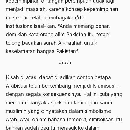
kepemimpinan di tangan perempuan tidak lagi
1976
menjadi masalah, karena konsep kepemimpinan
Afrika
itu sendiri telah dilembagakan/di-
1975
Afrika utara
institusionalisasi-kan. “Anda memang benar,
1974
agama
demikian kata orang alim Pakistan itu, tetapi
1973
Agama & Negara
tolong bacakan surah Al-Fatihah untuk
keselamatan bangsa Pakistan”.
1972
Agama Asli
1971
*****
Agama Asli Indonesia
Agama dan Negara
Kisah di atas, dapat dijadikan contoh betapa
Arabisasi telah berkembang menjadi Islamisasi -
Agama dan negaraa
dengan segala konsekuensinya. Hal ini pula yang
Agama dan Pemerintah
membuat banyak aspek dari kehidupan kaum
Agama dan Politik
muslimin yang dinyatakan dalam simbolisme
Arab. Atau dalam bahasa tersebut, simbolisasi itu
Agama dan Praktis
bahkan sudah begitu merasuk ke dalam
Agama Demokrasi