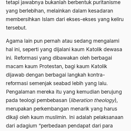
Al-qua'an dan Hadist
tetapi jawabnya bukanlah berbentuk puritanisme
yang berlebihan, melainkan dalam kesadaran
al-quran
membersihkan Islam dari ekses-ekses yang keliru
Alexander Solzhenitsyin
tersebut.
Ali Khomeini
Agama lain pun pernah atau sedang mengalami
Ali Murtopo
hal ini, seperti yang dijalani kaum Katolik dewasa
Ali Shariati
ini. Reformasi yang dibawakan oleh berbagai
macam kaum Protestan, bagi kaum Katolik
Ali Sidikin
dijawab dengan berbagai langkah kontra-
Ali Syahbana
reformasi semenjak seabad lebih yang lalu.
Aliran AHmadiyah
Pengalaman mereka itu yang kemudian berujung
pada teologi pembebasan (
liberation theology
),
Aliran Kepercayaan
merupakan perkembangan menarik yang harus
Alistair Cook
dikaji oleh kaum muslimin. Ini adalah pelaksanaan
Allah
dari adagium “perbedaan pendapat dari para