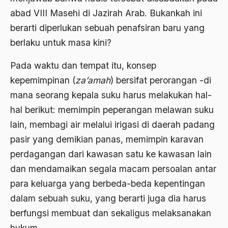
2000
Abu Hanifah
abad VIII Masehi di Jazirah Arab. Bukankah ini
1999
abu jihad
berarti diperlukan sebuah penafsiran baru yang
berlaku untuk masa kini?
1998
Abu Sangkan
1997
Pada waktu dan tempat itu, konsep
Abu Zayd
kepemimpinan (
za’amah
) bersifat perorangan -di
1996
Aceh
mana seorang kepala suku harus melakukan hal-
1995
Ad-daulah
hal berikut: memimpin peperangan melawan suku
1994
Adagium
lain, membagi air melalui irigasi di daerah padang
pasir yang demikian panas, memimpin karavan
1993
Adaptif Islam
perdagangan dari kawasan satu ke kawasan lain
1992
adat
dan mendamaikan segala macam persoalan antar
1991
Adat dan Syari'at
para keluarga yang berbeda-beda kepentingan
1990
dalam sebuah suku, yang berarti juga dia harus
Adat Ngada
berfungsi membuat dan sekaligus melaksanakan
1989
Adat Pra-Islam
hukum.