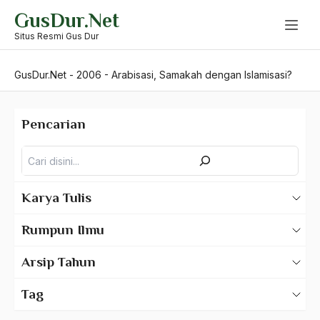
Skip
GusDur.Net
to
content
Situs Resmi Gus Dur
GusDur.Net
-
2006
-
Arabisasi, Samakah dengan Islamisasi?
Pencarian
Pencarian
Karya Tulis
Karya Tulis Gus Dur
Rumpun Ilmu
Karya Tulis Tentang Gus Dur
500 – Ilmu Bahasa
Arsip Tahun
530 – Ilmu Bahasa Asing
2025
Tag
550 – Ilmu Ekonomi
2024
A Hafidz