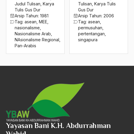
2016
Judul Tulisan
,
Karya
Tulisan
,
Karya Tulis
Aspek Etika
Tulis Gus Dur
Gus Dur
2015
Aspek Politis
Arsip Tahun:
1981
Arsip Tahun:
2006
Tag:
asean
,
MEE
,
Tag:
asean
,
2014
Aspek religius Agama
nasionalisme
,
permusuhan
,
Nasionalisme Arab
,
pertentangan
,
2013
Aspek Teknis
NAsionalisme Regional
,
singapura
Pan-Arabis
2012
Aspirasi Politik
2011
asrul sani
2010
Aswad Mahasin
2009
ASWAJA
2008
Asyura 1414
2007
Atheisme
2006
Aturan Hukum
Yayasan Bani K.H. Abdurrahman
2005
Australia
Wahid