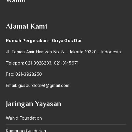
2004
Austro Melanesia
2003
Ayat Al-Quran
Alamat Kami
2002
Ayatullah Zanjani
2001
Azyumardi Azra
Rumah Pergerakan – Griya Gus Dur
2000
bacaan mulia
Jl. Taman Amir Hamzah No. 8 – Jakarta 10320 – Indonesia
1999
Badan Usaha
Telepon: 021-3928233, 021-3145671
1998
Bagus Hadikusumo
Fax: 021-3928250
1997
Baha'i
Email:
gusdurdotnet@gmail.com
1996
baharuddin Aritonang
Jaringan Yayasan
1995
Bahasa Indonesia
1994
Wahid Foundation
Bahasa Internasional
1993
Bahasa melayu
Kampung Gusdurian