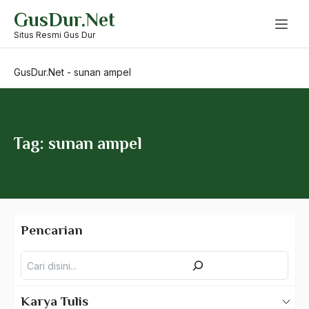
Skip
GusDur.Net
to
Sukhoi
content
Situs Resmi Gus Dur
Suksesi
GusDur.Net
-
sunan ampel
Suku Asmat
Sulak Sivaraksa
Sultan Agung
Tag: sunan ampel
Sultan Agung Hanyakrakusuma
Sultan Agung Hanyokro Kusumo
Sultan Bab
Pencarian
Sultan Brunai
Pencarian
Sultan Hadiwijaya
Sultan Trenggono
Karya Tulis