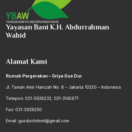
2004
Swedia vs Jerman
2003
sweeping
Yayasan Bani K.H. Abdurrahman
2002
Syah
Wahid
2001
Syahrir
2000
Syaikh Abdul Qohar
Alamat Kami
1999
Syaikh Abdurrahman Ngroto
1998
Syaikh Ahmad tijani
Rumah Pergerakan – Griya Gus Dur
1997
Syaikh Ali Abdurraziq
Jl. Taman Amir Hamzah No. 8 – Jakarta 10320 – Indonesia
1996
Syaikh Usman Ngudung
Telepon: 021-3928233, 021-3145671
1995
Syara
Fax: 021-3928250
1994
Syari'at
Email:
gusdurdotnet@gmail.com
1993
Syari'at Islam