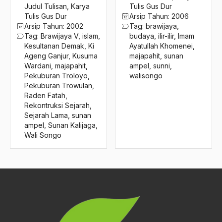
2016
Judul Tulisan
,
Karya
Tulis Gus Dur
surau
Tulis Gus Dur
Arsip Tahun:
2006
2015
Surga
Arsip Tahun:
2002
Tag:
brawijaya
,
Tag:
Brawijaya V
,
islam
,
budaya
,
ilir-ilir
,
Imam
2014
Surga dan Agama
Kesultanan Demak
,
Ki
Ayatullah Khomenei
,
Ageng Ganjur
,
Kusuma
majapahit
,
sunan
2013
Surga ditelapak Kaki Ibu
Wardani
,
majapahit
,
ampel
,
sunni
,
Pekuburan Troloyo
,
walisongo
2012
Survival Ability Agama
Pekuburan Trowulan
,
Raden Fatah
,
2011
surya paloh
Rekontruksi Sejarah
,
Sejarah Lama
,
sunan
2010
Susilo Bambang Yudhoyono
ampel
,
Sunan Kalijaga
,
2009
Wali Songo
Sutan Syahris
2008
Sutawidkaya
2007
Sutawijaya
2006
Swami Shanti Demokrasi
2005
Swedia