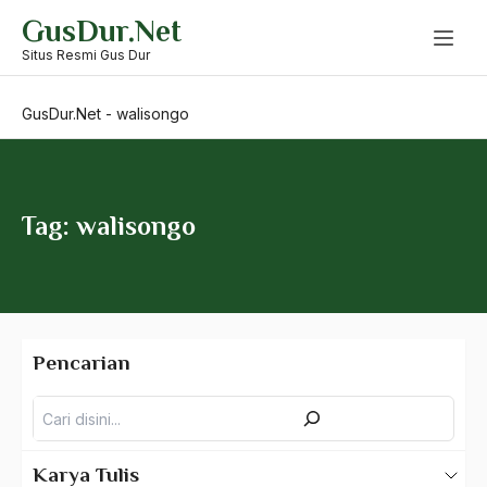
Skip
UUPA
GusDur.Net
to
content
Situs Resmi Gus Dur
V.S. Naipaul
Veteran
GusDur.Net
-
walisongo
Vinoba Bhave
Visualisasi
Tag: walisongo
Vladimir Putin
VOC
Wachid Zaidi
Wadah Politik
Pencarian
wahab chasbullah
Pencarian
Wahid Hasyim
Karya Tulis
Wakhiduddin Khan