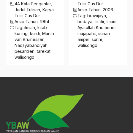
2016
4A Kata Pengantar
,
Tulis Gus Dur
Judul Tulisan
,
Karya
Arsip Tahun:
2006
Wawasan Etis
2015
Tulis Gus Dur
Tag:
brawijaya
,
Wawasan Keagamaan
Arsip Tahun:
1994
budaya
,
ilir-ilir
,
Imam
2014
Tag:
ilmiah
,
kitab
Ayatullah Khomenei
,
Wawasan Kebangsaan
kuning
,
kurdi
,
Martin
majapahit
,
sunan
2013
van Bruinessen
,
ampel
,
sunni
,
Wayang
Naqsyabandiyah
,
walisongo
2012
pesantren
,
tarekat
,
WCRP
walisongo
2011
Westernisasi
2010
Weton/Bandongan
2009
Wihara
2008
wihdatul wujud
2007
Wilayah Perkotaan
2006
William Cleveland
2005