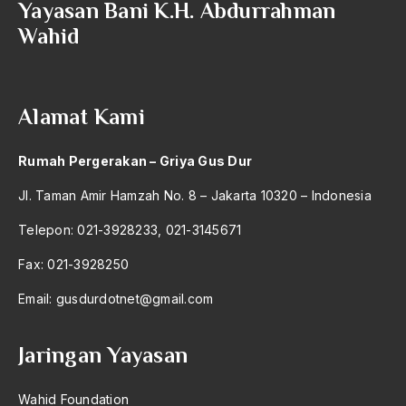
Wiranto
Yayasan Bani K.H. Abdurrahman
2004
Wahid
Wiranto – Ir. Sholahudin Wahid
2003
Wiraswasta
2002
Wisatawan Mancanegara
Alamat Kami
2001
Wismoady Wahono
2000
Rumah Pergerakan – Griya Gus Dur
Wonosobo
1999
Jl. Taman Amir Hamzah No. 8 – Jakarta 10320 – Indonesia
World Conference on Religion and Peace
1998
Telepon: 021-3928233, 021-3145671
World Council for Religious Leaders
1997
Fax: 021-3928250
Wot Ataya Jombatan
1996
Email:
gusdurdotnet@gmail.com
WTC
1995
Wujudiyah
Jaringan Yayasan
1994
Xenophobia
1993
Wahid Foundation