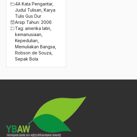
2016
4A Kata Pengantar
,
RRT
Judul Tulisan
,
Karya
2015
RSPAD
Tulis Gus Dur
Arsip Tahun:
2006
2014
Ru'yah
Tag:
amerika latin
,
kemanusiaan
,
2013
Rubrik Asal Usul
Kepedulian
,
Memuliakan Bangsa
,
2012
Rukun Iman
Robson de Souza
,
Sepak Bola
2011
Rukun Islam
2010
Rukun Tetangga
2009
Rukyat
2008
Rumania
2007
Rusia
2006
RUU PA
2005
RUU Penyiaran