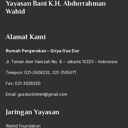
Yayasan Bani K.H. Abdurrahman
2004
Sacchi
Wahid
2003
Sachi
2002
Sadat
Alamat Kami
2001
Saddam Husain
2000
saddam husein
Rumah Pergerakan – Griya Gus Dur
1999
saddam hussein
Jl. Taman Amir Hamzah No. 8 – Jakarta 10320 – Indonesia
1998
sahal mahfudz
Telepon: 021-3928233, 021-3145671
1997
Sahaya Biologis
Fax: 021-3928250
1996
Sahetapy
Email:
gusdurdotnet@gmail.com
1995
Said Aqiel
Jaringan Yayasan
1994
Said Nursi
1993
sains
Wahid Foundation