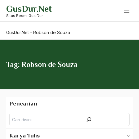
Skip
GusDur.Net
to
Revolusi Sosial
content
Situs Resmi Gus Dur
Revolusi Sosialis Ba'ath
GusDur.Net
-
Robson de Souza
Revolusioner
Rezim Orde Baru
rezimentasi
Tag: Robson de Souza
rhoma irama
Riba
Richard Nixon
Pencarian
Richard Wright
Pencarian
Rigiditas
Risalah AL-Qur'an
Karya Tulis