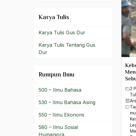
keraton
Karya Tulis
Keraton Kartosuryo
Karya Tulis Gus Dur
Keraton Keranton
Hamengkubuanan
Karya Tulis Tentang Gus
Dur
keraton surakarta
Keb
Keraton Traadisional
Men
Rumpun Ilmu
Sebu
Kerja Keras
2 
500 – Ilmu Bahasa
kerja nyata
Tul
Ar
530 – Ilmu Bahasa Asing
kerjasama
Ta
mu
550 – Ilmu Ekonomi
kerudung
Ke
Leg
580 – Ilmu Sosial
kerudung di sekolah
Me
Humaniora