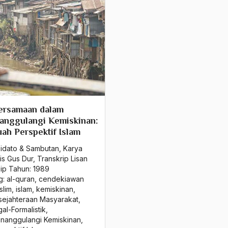
ersamaan dalam
anggulangi Kemiskinan:
ah Perspektif Islam
Pidato & Sambutan
,
Karya
is Gus Dur
,
Transkrip Lisan
sip Tahun:
1989
g:
al-quran
,
cendekiawan
slim
,
islam
,
kemiskinan
,
sejahteraan Masyarakat
,
al-Formalistik
,
nanggulangi Kemiskinan
,