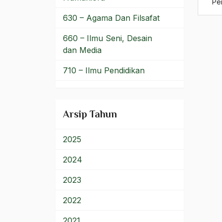
Pe
Kerukunan Antar-umat
630 – Agama Dan Filsafat
Beragama
660 – Ilmu Seni, Desain
Kerukunan Antarumat
dan Media
Kerukunan Hidup
710 – Ilmu Pendidikan
Beragama
900 – Rumpun Ilmu
Kerukunan Umat
Lainnya
Beragama
Arsip Tahun
Kerusuhan Kupang
2025
Kerusuhan Tasikmalaya
2024
Kesabaran
2023
Kesadaran Bangsa dan
Negara
2022
Kesadaran Politik
2021