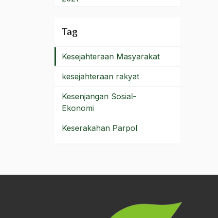
Kesehatan Reproduksi
2020
Tag
kesejahteraan
2019
Kesejahteraan Masyarakat
2018
kesejahteraan rakyat
2017
Kesenjangan Sosial-
2016
Ekonomi
2015
Keserakahan Parpol
2014
kesetaraan
2013
Kesetiaan
2012
Kesultanan Demak
2011
Keterbukaan