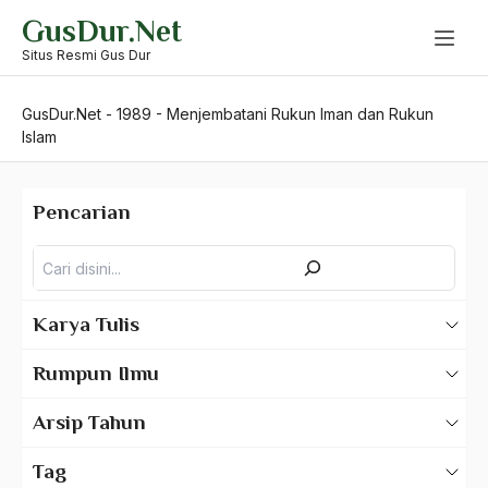
Skip
GusDur.Net
to
content
Situs Resmi Gus Dur
GusDur.Net
-
1989
-
Menjembatani Rukun Iman dan Rukun
Islam
Pencarian
Pencarian
Karya Tulis
Karya Tulis Gus Dur
Rumpun Ilmu
Karya Tulis Tentang Gus Dur
500 – Ilmu Bahasa
Arsip Tahun
530 – Ilmu Bahasa Asing
2025
Tag