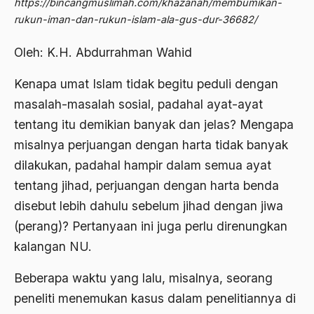
https://bincangmuslimah.com/khazanah/membumikan-
2012
Abdi Masyarakat
rukun-iman-dan-rukun-islam-ala-gus-dur-36682/
2011
abdul wahid hasyim
Oleh: K.H. Abdurrahman Wahid
2010
Abdullah Badawi
Kenapa umat Islam tidak begitu peduli dengan
2009
Abdullah Sungkar
masalah-masalah sosial, padahal ayat-ayat
2008
tentang itu demikian banyak dan jelas? Mengapa
Abdullah Syafi'i
misalnya perjuangan dengan harta tidak banyak
2007
Abdurrahman Addakhil
dilakukan, padahal hampir dalam semua ayat
2006
abdurrahman wahid
tentang jihad, perjuangan dengan harta benda
2005
disebut lebih dahulu sebelum jihad dengan jiwa
Abolisi
(perang)? Pertanyaan ini juga perlu direnungkan
2004
Aboulhasan Bani Sadr
kalangan NU.
2003
abri
Beberapa waktu yang lalu, misalnya, seorang
2002
Abu AMrin Ibnu Alla'
peneliti menemukan kasus dalam penelitiannya di
2001
Abu Bakar Ba’asyir