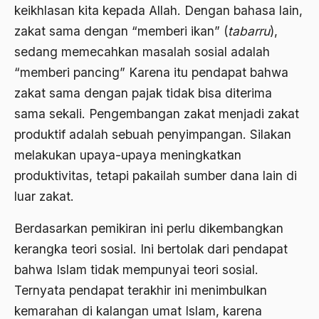
keikhlasan kita kepada Allah. Dengan bahasa lain,
Aktivis
zakat sama dengan “memberi ikan” (
tabarru
),
Aktivis Muda
sedang memecahkan masalah sosial adalah
akulturasi
“memberi pancing” Karena itu pendapat bahwa
akulturasi budaya
zakat sama dengan pajak tidak bisa diterima
sama sekali. Pengembangan zakat menjadi zakat
Al Asnawi
produktif adalah sebuah penyimpangan. Silakan
al qaeda
melakukan upaya-upaya meningkatkan
Al-Azhar
produktivitas, tetapi pakailah sumber dana lain di
luar zakat.
Al-Ghazali
Al-Ikhwanu Al-Muslimun
Berdasarkan pemikiran ini perlu dikembangkan
kerangka teori sosial. Ini bertolak dari pendapat
Al-Ikhwanul Muslimin
bahwa Islam tidak mempunyai teori sosial.
al-Khalil Ibnu Ahmad al-Farahidi
Ternyata pendapat terakhir ini menimbulkan
Al-Maududi
kemarahan di kalangan umat Islam, karena