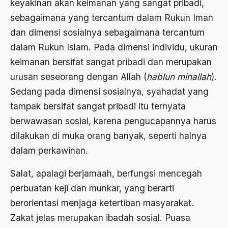
keyakinan akan keimanan yang sangat pribadi,
Agum Gumelar
sebagaimana yang tercantum dalam Rukun Iman
dan dimensi sosialnya sebagaimana tercantum
Agus Miftah
dalam Rukun Islam. Pada dimensi individu, ukuran
Ahimsa
keimanan bersifat sangat pribadi dan merupakan
Ahli
urusan seseorang dengan Allah (
hablun minallah
).
Sedang pada dimensi sosialnya, syahadat yang
ahli fikih
tampak bersifat sangat pribadi itu ternyata
Ahli Ilmu Agama
berwawasan sosial, karena pengucapannya harus
Ahli waris
dilakukan di muka orang banyak, seperti halnya
dalam perkawinan.
ahlul sunnah wal jamaah
Ahlussunnah
Salat, apalagi berjamaah, berfungsi mencegah
perbuatan keji dan munkar, yang berarti
Ahlussunnah Wal jamaah
berorientasi menjaga ketertiban masyarakat.
Ahmad Benbella
Zakat jelas merupakan ibadah sosial. Puasa
Ahmad Daudy