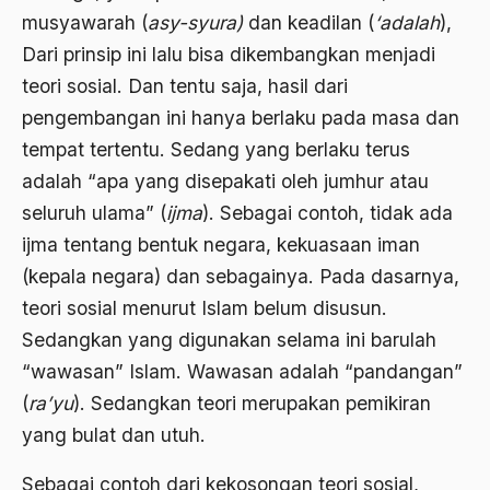
musyawarah (
asy-syura)
dan keadilan (
‘adalah
),
ALmanak
Dari prinsip ini lalu bisa dikembangkan menjadi
Alternatif Moral
teori sosial. Dan tentu saja, hasil dari
pengembangan ini hanya berlaku pada masa dan
Alternatif Nilai
tempat tertentu. Sedang yang berlaku terus
Alternatif Politis
adalah “apa yang disepakati oleh jumhur atau
Alumni Sayid Al-Maliki
seluruh ulama” (
ijma
). Sebagai contoh, tidak ada
Alvin W. Gouldner
ijma tentang bentuk negara, kekuasaan iman
(kepala negara) dan sebagainya. Pada dasarnya,
Amangkurat
teori sosial menurut Islam belum disusun.
Amar Ma'ruf Nahi Munkar
Sedangkan yang digunakan selama ini barulah
ambisi politik
“wawasan” Islam. Wawasan adalah “pandangan”
(
ra’yu
). Sedangkan teori merupakan pemikiran
Ambivalen
yang bulat dan utuh.
ambon
Sebagai contoh dari kekosongan teori sosial,