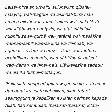
1977
Afiliasi Kultural
Laisal-birra an tuwallu wujuhakum qibalal-
1976
Afrika
masyriqi wal-magribi wa lakinnal-birra man
1975
amana billāhi wal-yaumil-akhiri wal-malā ‘ikati
Afrika utara
wal-kitābi wan-nabiyyin, wa ätal-māla ‘alā
1974
agama
hubbihi żawil-qurbā wal-yatāmā wal-masākīna
1973
Agama & Negara
wabnas-sabili was-sä ilīna wa fir-riqab, wa
1972
aqāmas-ssalāta wa ātaz-zakāh, wal-mufuna
Agama Asli
bi’ahdihim iza ahadu, was-sābirīna fil-ba’sa i
1971
Agama Asli Indonesia
wad-darra’i wa hinal-ba’s, ulā’ikallazīna sadaqu,
Agama dan Negara
wa ulā ika humul-muttaqun
.
Agama dan negaraa
(Bukanlah menghadapkan wajahmu ke arah timur
Agama dan Pemerintah
dan barat itu suatu kebajikan, akan tetapi
sesungguhnya kebajikan itu ialah beriman kepada
Agama dan Politik
Allah, hari kemudian, malaikat-malaikat, kitab-
Agama dan Praktis