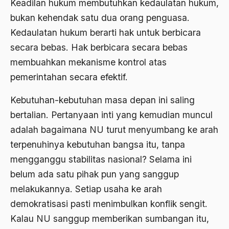
Keadilan hukum membutuhkan kedaulatan hukum,
Bambang Pranomo
bukan kehendak satu dua orang penguasa.
Kedaulatan hukum berarti hak untuk berbicara
Bangladesh
secara bebas. Hak berbicara secara bebas
bangsa
membuahkan mekanisme kontrol atas
bangsa arab
pemerintahan secara efektif.
Bangsa Berdaulat
Kebutuhan-kebutuhan masa depan ini saling
Bangsa dan Negara
bertalian. Pertanyaan inti yang kemudian muncul
adalah bagaimana NU turut menyumbang ke arah
Bangsa Indonesia
terpenuhinya kebutuhan bangsa itu, tanpa
Bangsa Jawa
mengganggu stabilitas nasional? Selama ini
Bangsa Sunda
belum ada satu pihak pun yang sanggup
melakukannya. Setiap usaha ke arah
Bangsa Tenggang Rasa
demokratisasi pasti menimbulkan konflik sengit.
Bangsawan
Kalau NU sanggup memberikan sumbangan itu,
Bani Sadr