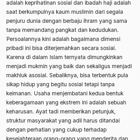
adalah keprihatinan sosial dan ibadah haji adalah
saat berkumpulnya kaum muslimin dari segala
Ahmad Dhani
penjuru dunia dengan berbaju ihram yang sama
Ahmad Hasan Rurbi
tanpa memandang pangkat dan kedudukan.
Ahmad Khomeini
Persoalannya kini adalah bagaimana dimensi
Ahmad Syafi’i Ma’arif
pribadi ini bisa diterjemahkan secara sosial.
Karena di dalam Islam ternyata dimungkinkan
Ahmad Tirtisudiro
menjadi mukmin yang baik dan sekaligus menjadi
ahmad wahib
makhluk asosial. Sebaliknya, bisa terbentuk pula
Ahmad Wahid
sikap hidup yang begitu sosial tetapi tanpa
keimanan. Usaha menjembatani kedua bentuk
Ahmadiyah
keberagamaan yang ekstrem ini adalah sebuah
AIDS
keharusan. Ayat tadi memberikan petunjuk,
Airport
struktur masyarakat yang adil harus ditandai
dengan perhatian yang cukup terhadap
Airport Changi
kesejahteraan orang-orang yang menderita dan