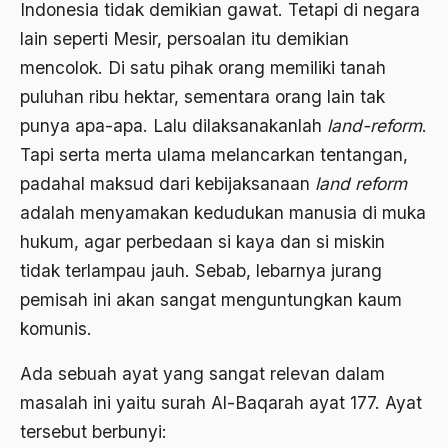
Adat Pra-Islam
Indonesia tidak demikian gawat. Tetapi di negara
1988
lain seperti Mesir, persoalan itu demikian
Adat Siri
mencolok. Di satu pihak orang memiliki tanah
1987
Adi Sasono
puluhan ribu hektar, sementara orang lain tak
1986
Adil dan Makmur
punya apa-apa. Lalu dilaksanakanlah
land-reform
.
1985
Tapi serta merta ulama melancarkan tentangan,
Adipati Unus
padahal maksud dari kebijaksanaan
land reform
1984
Administrasi Negara
adalah menyamakan kedudukan manusia di muka
1983
Adnan Buyung Nasution
hukum, agar perbedaan si kaya dan si miskin
1982
tidak terlampau jauh. Sebab, lebarnya jurang
Adopsi
pemisah ini akan sangat menguntungkan kaum
1981
Adu Pinalti
komunis.
1980
Advisors
Ada sebuah ayat yang sangat relevan dalam
1979
Aera-Europa
masalah ini yaitu surah Al-Baqarah ayat 177. Ayat
1978
Afganistan
tersebut berbunyi: