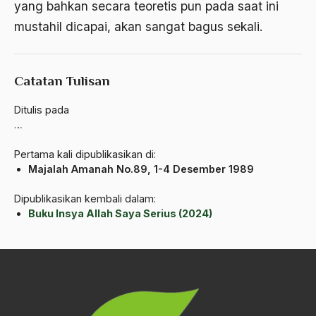
yang bahkan secara teoretis pun pada saat ini
Banjar
mustahil dicapai, akan sangat bagus sekali.
bank
Bank Central Amerika
Catatan Tulisan
Bank Mualat Indonesia
Ditulis pada
…
Bank Perkeditan rakyat
Pertama kali dipublikasikan di:
Bank Summa
Majalah Amanah No.89, 1-4 Desember 1989
bank syariah
Dipublikasikan kembali dalam:
Banser
Buku Insya Allah Saya Serius (2024)
Banten
Banyuwangi
Bapak Koperasi