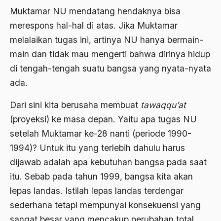
Muktamar NU mendatang hendaknya bisa
Arti Kepemimpinan
merespons hal-hal di atas. Jika Muktamar
artikel gus dur
melalaikan tugas ini, artinya NU hanya bermain-
main dan tidak mau mengerti bahwa dirinya hidup
asal-usul tradisi keilmuan pesantren
di tengah-tengah suatu bangsa yang nyata-nyata
Asas Islam
ada.
Asas Keagamaan
Dari sini kita berusaha membuat
tawaqqu’at
asas kebangsaan
(proyeksi) ke masa depan. Yaitu apa tugas NU
Asas Organisasi Islam
setelah Muktamar ke-28 nanti (periode 1990-
1994)? Untuk itu yang terlebih dahulu harus
Asas Pancasila
dijawab adalah apa kebutuhan bangsa pada saat
Asas Permusyawaratan
itu. Sebab pada tahun 1999, bangsa kita akan
Asas Pluralisme
lepas landas. Istilah lepas landas terdengar
Asas Tunggal
sederhana tetapi mempunyai konsekuensi yang
sangat besar yang mencakup perubahan total