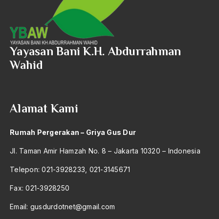
Barathiya Janata Party
BArisan Nasional
Barroness Cox
Yayasan Bani K.H. Abdurrahman
Batak
Wahid
Batavia
BBC
Alamat Kami
BBM
Beethoven
Rumah Pergerakan – Griya Gus Dur
Begin
Jl. Taman Amir Hamzah No. 8 – Jakarta 10320 – Indonesia
Beijing
Telepon: 021-3928233, 021-3145671
Belanakan
Fax: 021-3928250
belanda
Email:
gusdurdotnet@gmail.com