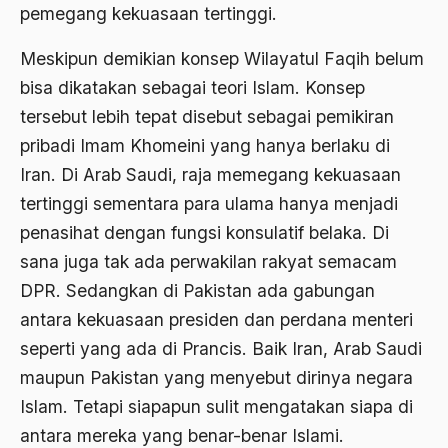
pemegang kekuasaan tertinggi.
antroposentrisme
Anwar Ibrahim
Meskipun demikian konsep Wilayatul Faqih belum
bisa dikatakan sebagai teori Islam. Konsep
Anwar Sadat
tersebut lebih tepat disebut sebagai pemikiran
apa yang kau cari palupi
pribadi Imam Khomeini yang hanya berlaku di
Aparat Keamanan
Iran. Di Arab Saudi, raja memegang kekuasaan
tertinggi sementara para ulama hanya menjadi
APEC
penasihat dengan fungsi konsulatif belaka. Di
Apel Akbar NU
sana juga tak ada perwakilan rakyat semacam
APRI
DPR. Sedangkan di Pakistan ada gabungan
antara kekuasaan presiden dan perdana menteri
Ar-Raniry
seperti yang ada di Prancis. Baik Iran, Arab Saudi
arab
maupun Pakistan yang menyebut dirinya negara
arabisasi
Islam. Tetapi siapapun sulit mengatakan siapa di
antara mereka yang benar-benar Islami.
arafat