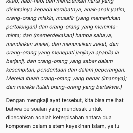
kitab, nabi-nabi dan memberikan harta yang
Agama Demokrasi
dicintainya kepada kerabatnya, anak-anak yatim,
Agama di Asia
orang-orang miskin, musafir (yang memerlukan
pertolongan) dan orang-orang yang meminta-
agama elitis
minta; dan (memerdekakan) hamba sahaya,
Agama Hukum
mendirikan shalat, dan menunaikan zakat, dan
Agama Inovasi
orang-orang yang menepati janjinya apabila ia
berjanji, dan orang-orang yang sabar dalam
Agama Islam
kesempitan, penderitaan dan dalam peperangan.
agama populer
Mereka itulah orang-orang yang benar (imannya);
Agama Terang
dan mereka itulah orang-orang yang bertakwa.)
Agamawan
Dengan mengkaji ayat tersebut, kita bisa melihat
Agenda Nasional
bahwa persoalan yang mendesak untuk
dipecahkan adalah keterpisahan antara dua
Agraria
komponen dalam sistem keyakinan Islam, yaitu
agraris