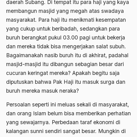
daerah Subang. Di tempat itu para haji yang kaya
2000
membangun masjid yang megah atas swadaya
Abu Hanifah
masyarakat. Para haji itu menikmati kesempatan
1999
abu jihad
yang cukup untuk beribadah, sedangkan para
1998
Abu Sangkan
buruh berangkat pukul 03.00 pagi untuk bekerja
1997
Abu Zayd
dan mereka tidak bisa mengerjakan salat subuh.
Bagaimanakah nasib buruh itu di akhirat, padahal
1996
Aceh
masjid-masjid itu dibangun sebagian besar dari
1995
Ad-daulah
cucuran keringat mereka? Apakah begitu saja
1994
Adagium
diputuskan bahwa Pak Haji itu masuk surga dan
1993
buruh mereka masuk neraka?
Adaptif Islam
1992
adat
Persoalan seperti ini meluas sekali di masyarakat,
dan orang Islam belum bisa memberikan perhatian
1991
Adat dan Syari'at
yang sewajarnya. Perbedaan taraf ekonomi di
1990
Adat Ngada
kalangan sunni sendiri sangat besar. Mungkin di
1989