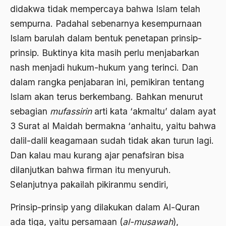
didakwa tidak mempercaya bahwa Islam telah
Al-qua'an dan Hadist
sempurna. Padahal sebenarnya kesempurnaan
al-quran
Islam barulah dalam bentuk penetapan prinsip-
Alexander Solzhenitsyin
prinsip. Buktinya kita masih perlu menjabarkan
nash menjadi hukum-hukum yang terinci. Dan
Ali Khomeini
dalam rangka penjabaran ini, pemikiran tentang
Ali Murtopo
Islam akan terus berkembang. Bahkan menurut
Ali Shariati
sebagian
mufassirin
arti kata ‘akmaltu’ dalam ayat
3 Surat al Maidah bermakna ‘anhaitu, yaitu bahwa
Ali Sidikin
dalil-dalil keagamaan sudah tidak akan turun lagi.
Ali Syahbana
Dan kalau mau kurang ajar penafsiran bisa
Aliran AHmadiyah
dilanjutkan bahwa firman itu menyuruh.
Selanjutnya pakailah pikiranmu sendiri,
Aliran Kepercayaan
Alistair Cook
Prinsip-prinsip yang dilakukan dalam Al-Quran
ada tiga, yaitu persamaan (
al-musawah
),
Allah