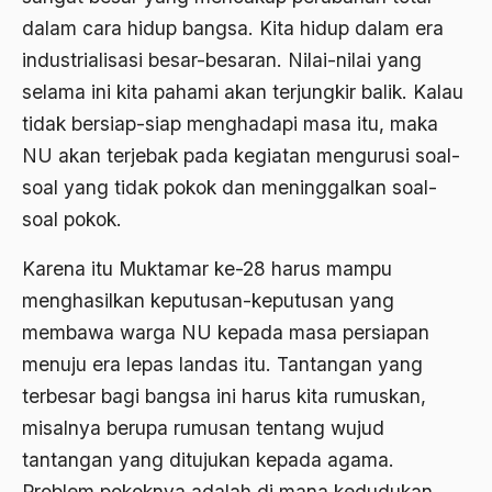
asean
dalam cara hidup bangsa. Kita hidup dalam era
Asghar Ali Engineer
industrialisasi besar-besaran. Nilai-nilai yang
Ashram Ghandi
selama ini kita pahami akan terjungkir balik. Kalau
tidak bersiap-siap menghadapi masa itu, maka
Asia
NU akan terjebak pada kegiatan mengurusi soal-
Asia Tenggara
soal yang tidak pokok dan meninggalkan soal-
Asimilasi
soal pokok.
Askar
Karena itu Muktamar ke-28 harus mampu
Asosiasi
menghasilkan keputusan-keputusan yang
membawa warga NU kepada masa persiapan
Aspek Etika
menuju era lepas landas itu. Tantangan yang
Aspek Politis
terbesar bagi bangsa ini harus kita rumuskan,
Aspek religius Agama
misalnya berupa rumusan tentang wujud
tantangan yang ditujukan kepada agama.
Aspek Teknis
Problem pokoknya adalah di mana kedudukan