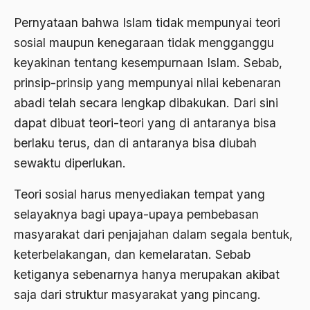
Ard
Pernyataan bahwa Islam tidak mempunyai teori
sosial maupun kenegaraan tidak mengganggu
area studies
keyakinan tentang kesempurnaan Islam. Sebab,
Argentina
prinsip-prinsip yang mempunyai nilai kebenaran
Ariel Saron
abadi telah secara lengkap dibakukan. Dari sini
dapat dibuat teori-teori yang di antaranya bisa
Ariel Sharon
berlaku terus, dan di antaranya bisa diubah
Ario Wowor
sewaktu diperlukan.
Aristoteles
Teori sosial harus menyediakan tempat yang
Arnold Y. Toynbeen
selayaknya bagi upaya-upaya pembebasan
Arogansi Birokrasi
masyarakat dari penjajahan dalam segala bentuk,
keterbelakangan, dan kemelaratan. Sebab
Arrigo Sacchi
ketiganya sebenarnya hanya merupakan akibat
Arswendo
saja dari struktur masyarakat yang pincang.
Arswendo Atmowiloto