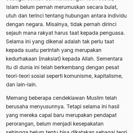
Amerika
Islam belum pernah merumuskan secara bulat,
amerika latin
utuh dan terinci tentang hubungan antara individu
amerika serikat
dengan negara. Misalnya, tidak pernah dirinci
sejauh mana rakyat harus taat kepada penguasa.
Amien Rais
Selama ini yang dikenal adalah tak perlu taat
Amin Iskandar
kepada suatu perintah yang merupakan
Amir
kedurhakaan (maksiat) kepada Allah. Sementara
itu di dunia ini telah berkembang dengan pesat
Amir Syakib Arsalan
teori-teori sosial seperti komunisme, kapitalisme,
Amirn Rais
dan lain-lain.
amrozi
Memang beberapa cendekiawan Muslim telah
Anak ibrahim
berusaha menyusunnya. Tetapi selama ini hasil
Anatomi
yang mereka capai baru merupakan pendapat
perorangan, belum menjadi kesepakatan
Andi Mallarangeng
sehingga belum tentu bisa dikatakan sebagai teori