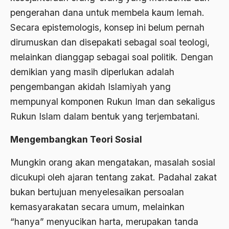
Airport Noto Hadi Negoro
pengerahan dana untuk membela kaum lemah.
Ajaran AGama
Secara epistemologis, konsep ini belum pernah
dirumuskan dan disepakati sebagal soal teologi,
Ajaran Agama Islam
melainkan dianggap sebagai soal politik. Dengan
Ajaran Islam
demikian yang masih diperlukan adalah
ajaran kemasyarakatan
pengembangan akidah Islamiyah yang
Ajengan SIngaparna
mempunyal komponen Rukun Iman dan sekaligus
Rukun Islam dalam bentuk yang terjembatani.
Akademi Betawi
Mengembangkan Teori Sosial
Akademi Jakarta
Akbar tanjung
Mungkin orang akan mengatakan, masalah sosial
dicukupi oleh ajaran tentang zakat. Padahal zakat
akhlak
bukan bertujuan menyelesaikan persoalan
Akhlaq
kemasyarakatan secara umum, melainkan
Akidah
“hanya” menyucikan harta, merupakan tanda