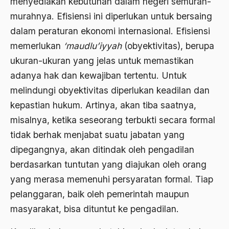
menyediakan kebutuhan dalam negeri semurah-
bacaan mulia
murahnya. Efisiensi ini diperlukan untuk bersaing
Badan Usaha
dalam peraturan ekonomi internasional. Efisiensi
memerlukan
‘maudlu’iyyah
(obyektivitas), berupa
Bagus Hadikusumo
ukuran-ukuran yang jelas untuk memastikan
Baha'i
adanya hak dan kewajiban tertentu. Untuk
baharuddin Aritonang
melindungi obyektivitas diperlukan keadilan dan
kepastian hukum. Artinya, akan tiba saatnya,
Bahasa Indonesia
misalnya, ketika seseorang terbukti secara formal
Bahasa Internasional
tidak berhak menjabat suatu jabatan yang
Bahasa melayu
dipegangnya, akan ditindak oleh pengadilan
berdasarkan tuntutan yang diajukan oleh orang
Bahasa Nasional
yang merasa memenuhi persyaratan formal. Tiap
Bahsul Masail
pelanggaran, baik oleh pemerintah maupun
Baku Bae
masyarakat, bisa dituntut ke pengadilan.
bali