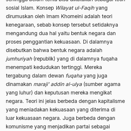
Andre Gide
sosial Islam. Konsep
Wilayat ul-Faqih
yang
Angkatan Laut AS
dirumuskan oleh Imam Khomeini adalah teori
kenegaraan, sebab konsep tersebut setidaknya
Ansor
mengandung dua hal yaitu bentuk negara dan
Antara Keyakinan dan Keuletan
proses penggantian kekuasaan. Di dalamnya
Antarumat Beragama
disebutkan bahwa bentuk negara adalah
Anti Kekerasan
jumhuriyah
(republik) yang di dalamnya fuqaha
menempati kedudukan tertinggi. Mereka
Anti Klimak
tergabung dalam dewan
fuqaha
yang juga
Anti-Kekerasan
dinamakan
maraji’ addin al-ulya
(sumber agama
António de Oliveira Salazar
yang luhur) dan keputusan mereka mengikat
negara. Teori ini jelas berbeda dengan kapitalisme
Antonio Gramsci
yang meniadakan kekuasaan yang diterima di
Antony Van Leeuwenhoek
luar kekuasaan negara. Juga berbeda dengan
antropologi
komunisme yang menjadikan partai sebagai