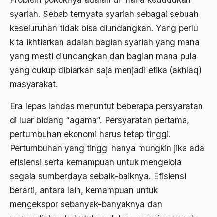
Aspirasi Politik
syariah. Sebab ternyata syariah sebagai sebuah
asrul sani
keseluruhan tidak bisa diundangkan. Yang perlu
kita ikhtiarkan adalah bagian syariah yang mana
Aswad Mahasin
yang mesti diundangkan dan bagian mana pula
ASWAJA
yang cukup dibiarkan saja menjadi etika (akhlaq)
Asyura 1414
masyarakat.
Atheisme
Era lepas landas menuntut beberapa persyaratan
Aturan Hukum
di luar bidang “agama”. Persyaratan pertama,
pertumbuhan ekonomi harus tetap tinggi.
Australia
Pertumbuhan yang tinggi hanya mungkin jika ada
Austro Melanesia
efisiensi serta kemampuan untuk mengelola
Ayat Al-Quran
segala sumberdaya sebaik-baiknya. Efisiensi
Ayatullah Zanjani
berarti, antara lain, kemampuan untuk
mengekspor sebanyak-banyaknya dan
Azyumardi Azra