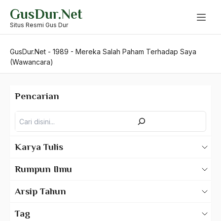
Skip
GusDur.Net
to
content
Situs Resmi Gus Dur
GusDur.Net
-
1989
-
Mereka Salah Paham Terhadap Saya
(Wawancara)
Pencarian
Pencarian
Karya Tulis
Karya Tulis Gus Dur
Rumpun Ilmu
Karya Tulis Tentang Gus Dur
500 – Ilmu Bahasa
Arsip Tahun
530 – Ilmu Bahasa Asing
2025
Tag