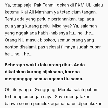
Ya, tetap saja. Pak Fahmi, dekan di FKM UI, kalau
Agum Gumelar
ketemu Kiai Ali Ma’shum ya tetap cium tangan.
Agus Miftah
Tentu ada yang perlu dipertahankan, tapi ada
Ahimsa
pula yang kurang perlu. Misalnya? Ya, salaman
yang nggak ada habis-habisnya itu…he…he…
Ahli
Orang NU masuk bioskop, semua orang yang
ahli fikih
nonton disalami, pas selesai filmnya sudah bubar
Ahli Ilmu Agama
he… he… he…
Ahli waris
Beberapa waktu lalu orang ribut. Anda
ahlul sunnah wal jamaah
dikatakan kurang bijaksana, karena
menganggap semua agama itu sama.
Ahlussunnah
Oh, itu yang di Genggong. Mereka salah paham
Ahlussunnah Wal jamaah
terhadap omongan saya. Saya mengatakan
Ahmad Benbella
bahwa semua pemeluk agama harus diperlakukan
Ahmad Daudy