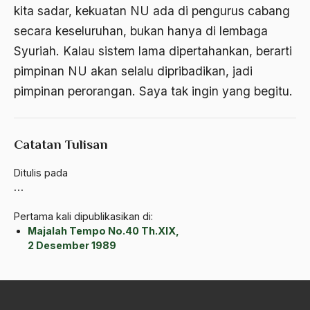
kita sadar, kekuatan NU ada di pengurus cabang
ALmanak
secara keseluruhan, bukan hanya di lembaga
Alternatif Moral
Syuriah. Kalau sistem lama dipertahankan, berarti
pimpinan NU akan selalu dipribadikan, jadi
Alternatif Nilai
pimpinan perorangan. Saya tak ingin yang begitu.
Alternatif Politis
Alumni Sayid Al-Maliki
Catatan Tulisan
Alvin W. Gouldner
Ditulis pada
Amangkurat
…
Amar Ma'ruf Nahi Munkar
Pertama kali dipublikasikan di:
Majalah Tempo No.40 Th.XIX,
ambisi politik
2 Desember 1989
Ambivalen
ambon