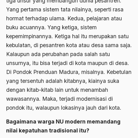
tiga unsur yang membangun dunia pesantren.
Agama Demokrasi
Yang pertama sistem tata nilainya, seperti rasa
hormat terhadap ulama. Kedua, pelajaran atau
Agama di Asia
buku acuannya. Yang ketiga, sistem
agama elitis
kepemimpinannya. Ketiga hal itu merupakan satu
Agama Hukum
kebulatan, di pesantren kota atau desa sama saja.
Agama Inovasi
Kalaupun ada perubahan pada salah satu
unsurnya, itu bisa terjadi di kota maupun di desa.
Agama Islam
Di Pondok Prenduan Madura, misalnya. Kebetulan
agama populer
yang tersentuh adalah kitabnya, kiainya suka
Agama Terang
dengan kitab-kitab lain untuk menambah
wawasannya. Maka, terjadi modernisasi di
Agamawan
pondok itu, walaupun lokasinya jauh dari kota.
Agenda Nasional
Bagaimana warga NU modern memandang
Agraria
nilai kepatuhan tradisional itu?
agraris