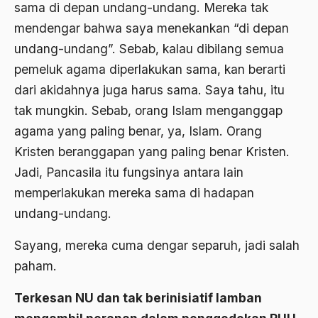
sama di depan undang-undang. Mereka tak
Ahmad Dhani
mendengar bahwa saya menekankan “di depan
undang-undang”. Sebab, kalau dibilang semua
Ahmad Hasan Rurbi
pemeluk agama diperlakukan sama, kan berarti
Ahmad Khomeini
dari akidahnya juga harus sama. Saya tahu, itu
Ahmad Syafi’i Ma’arif
tak mungkin. Sebab, orang Islam menganggap
agama yang paling benar, ya, Islam. Orang
Ahmad Tirtisudiro
Kristen beranggapan yang paling benar Kristen.
ahmad wahib
Jadi, Pancasila itu fungsinya antara lain
Ahmad Wahid
memperlakukan mereka sama di hadapan
undang-undang.
Ahmadiyah
AIDS
Sayang, mereka cuma dengar separuh, jadi salah
paham.
Airport
Airport Changi
Terkesan NU dan tak berinisiatif lamban