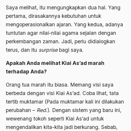
Al-qua'an dan Hadist
Saya melihat, itu mengungkapkan dua hal. Yang
pertama, dirasakannya kebutuhan untuk
al-quran
mengoperasionalkan ajaran. Yang kedua, adanya
Alexander Solzhenitsyin
tuntutan agar nilai-nilai agama sejalan dengan
Ali Khomeini
perkembangan zaman. Jadi, perlu didialogkan
terus, dan itu
surprise
bagi saya.
Ali Murtopo
Ali Shariati
Apakah Anda melihat Kiai As’ad marah
terhadap Anda?
Ali Sidikin
Orang tua marah itu biasa. Memang visi saya
Ali Syahbana
berbeda dengan visi Kiai As’ad. Coba lihat, tata
Aliran AHmadiyah
tertib muktamar (Pada muktamar kali ini dilakukan
Aliran Kepercayaan
perubahan –
Red
.). Dengan sistem yang baru ini,
Alistair Cook
wewenang tokoh seperti Kiai As’ad untuk
mengendalikan kita-kita jadi berkurang. Sebab,
Allah