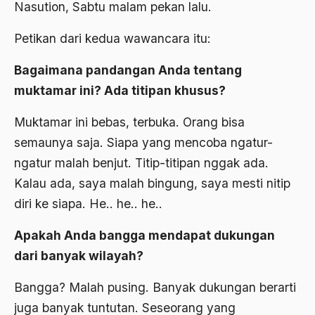
Nasution, Sabtu malam pekan lalu.
2000
Abu Hanifah
Petikan dari kedua wawancara itu:
1999
abu jihad
Bagaimana pandangan Anda tentang
1998
Abu Sangkan
muktamar ini? Ada titipan khusus?
1997
Abu Zayd
Muktamar ini bebas, terbuka. Orang bisa
1996
Aceh
semaunya saja. Siapa yang mencoba ngatur-
1995
Ad-daulah
ngatur malah benjut. Titip-titipan nggak ada.
1994
Kalau ada, saya malah bingung, saya mesti nitip
Adagium
diri ke siapa. He.. he.. he..
1993
Adaptif Islam
1992
Apakah Anda bangga mendapat dukungan
adat
dari banyak wilayah?
1991
Adat dan Syari'at
Bangga? Malah pusing. Banyak dukungan berarti
1990
Adat Ngada
juga banyak tuntutan. Seseorang yang
1989