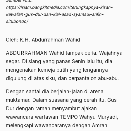
Sumber Foto:
2012
https://islam.bangkitmedia.com/terungkapnya-kisah-
Abdi Masyarakat
kewalian-gus-dur-dan-kiai-asad-syamsul-arifin-
2011
abdul wahid hasyim
situbondo/
2010
Abdullah Badawi
Oleh: K.H. Abdurrahman Wahid
2009
Abdullah Sungkar
2008
ABDURRAHMAN Wahid tampak ceria. Wajahnya
Abdullah Syafi'i
segar. Di siang yang panas Senin lalu itu, dia
2007
Abdurrahman Addakhil
mengenakan kemeja putih yang lengannya
2006
abdurrahman wahid
digulung di atas siku, dan berpantalon abu-abu.
2005
Abolisi
Dengan santai dia berjalan-jalan di arena
2004
Aboulhasan Bani Sadr
muktamar. Dalam suasana yang cerah itu, Gus
2003
Dur dengan ramah menyambut ajakan
abri
wawancara wartawan TEMPO Wahyu Muryadi,
2002
Abu AMrin Ibnu Alla'
melengkapi wawancaranya dengan Amran
2001
Abu Bakar Ba’asyir