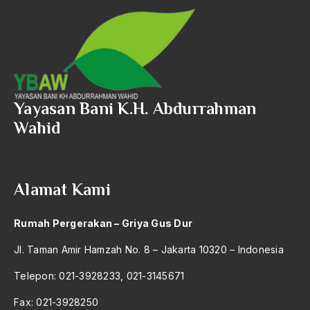
Amerika
amerika latin
amerika serikat
Amien Rais
Yayasan Bani K.H. Abdurrahman
Amin Iskandar
Wahid
Amir
Amir Syakib Arsalan
Amirn Rais
Alamat Kami
amrozi
Rumah Pergerakan – Griya Gus Dur
Anak ibrahim
Jl. Taman Amir Hamzah No. 8 – Jakarta 10320 – Indonesia
Anatomi
Telepon: 021-3928233, 021-3145671
Andi Mallarangeng
Fax: 021-3928250