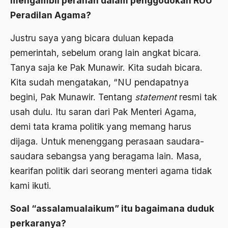
mengambil peranan dalam penggodokan RUU
Airport Noto Hadi Negoro
Peradilan Agama?
Ajaran AGama
Justru saya yang bicara duluan kepada
Ajaran Agama Islam
pemerintah, sebelum orang lain angkat bicara.
Ajaran Islam
Tanya saja ke Pak Munawir. Kita sudah bicara.
ajaran kemasyarakatan
Kita sudah mengatakan, “NU pendapatnya
begini, Pak Munawir. Tentang
statement
resmi tak
Ajengan SIngaparna
usah dulu. Itu saran dari Pak Menteri Agama,
Akademi Betawi
demi tata krama politik yang memang harus
Akademi Jakarta
dijaga. Untuk menenggang perasaan saudara-
saudara sebangsa yang beragama lain. Masa,
Akbar tanjung
kearifan politik dari seorang menteri agama tidak
akhlak
kami ikuti.
Akhlaq
Soal “assalamualaikum” itu bagaimana duduk
Akidah
perkaranya?