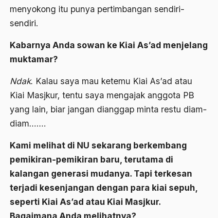
Adat Pra-Islam
menyokong itu punya pertimbangan sendiri-
1988
Adat Siri
sendiri.
1987
Adi Sasono
Kabarnya Anda sowan ke Kiai As’ad menjelang
1986
Adil dan Makmur
muktamar?
1985
Adipati Unus
Ndak
. Kalau saya mau ketemu Kiai As’ad atau
1984
Kiai Masjkur, tentu saya mengajak anggota PB
Administrasi Negara
yang lain, biar jangan dianggap minta restu diam-
1983
Adnan Buyung Nasution
diam…….
1982
Adopsi
Kami melihat di NU sekarang berkembang
1981
Adu Pinalti
pemikiran-pemikiran baru, terutama di
1980
Advisors
kalangan generasi mudanya. Tapi terkesan
1979
terjadi kesenjangan dengan para kiai sepuh,
Aera-Europa
seperti Kiai As’ad atau Kiai Masjkur.
1978
Afganistan
Bagaimana Anda melihatnya?