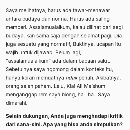
Aktivis
Saya melihatnya, harus ada tawar-menawar
Aktivis Muda
antara budaya dan norma. Harus ada saling
akulturasi
memberi. Assalamualaikum, kalau dilihat dari segi
budaya, kan sama saja dengan selamat pagi. Dia
akulturasi budaya
juga sesuatu yang normatif, Buktinya, ucapan itu
Al Asnawi
wajib untuk dijawab. Belum lagi,
al qaeda
“assalamualaikum” ada dalam bacaan salut.
Sebetulnya saya ngomong dalam konteks itu,
Al-Azhar
hanya koran memuatnya
ndak
penuh. Akibatnya,
Al-Ghazali
orang salah paham. Lalu, Kiai Ali Ma’shum
Al-Ikhwanu Al-Muslimun
menganggap rem saya blong, ha.. ha.. Saya
dimarahi.
Al-Ikhwanul Muslimin
al-Khalil Ibnu Ahmad al-Farahidi
Selain dukungan, Anda juga menghadapi kritik
dari sana-sini. Apa yang bisa anda simpulkan?
Al-Maududi