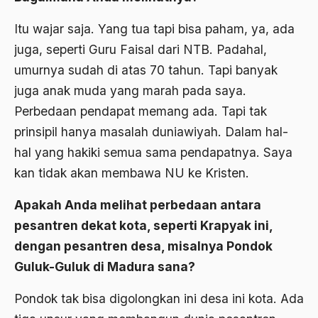
1977
Afiliasi Kultural
Itu wajar saja. Yang tua tapi bisa paham, ya, ada
1976
Afrika
juga, seperti Guru Faisal dari NTB. Padahal,
1975
Afrika utara
umurnya sudah di atas 70 tahun. Tapi banyak
1974
juga anak muda yang marah pada saya.
agama
Perbedaan pendapat memang ada. Tapi tak
1973
Agama & Negara
prinsipil hanya masalah duniawiyah. Dalam hal-
1972
Agama Asli
hal yang hakiki semua sama pendapatnya. Saya
1971
Agama Asli Indonesia
kan tidak akan membawa NU ke Kristen.
Agama dan Negara
Apakah Anda melihat perbedaan antara
pesantren dekat kota, seperti Krapyak ini,
Agama dan negaraa
dengan pesantren desa, misalnya Pondok
Agama dan Pemerintah
Guluk-Guluk di Madura sana?
Agama dan Politik
Pondok tak bisa digolongkan ini desa ini kota. Ada
Agama dan Praktis