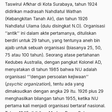
Taswirul Afkhar di Kota Surabaya, tahun 1924
Agama di Asia
didirikan madrasah Nahdlatul Wathan
(Kebangkitan Tanah Air), dan tahun 1926
agama elitis
Nahdlatul Ulama (dulu disingkat N.O). Organisasi
Agama Hukum
’’antik’’ ini dalam akte pertamanya, dituliskan
Agama Inovasi
berdiri untuk 29 tahun, yang tentunya aneh bin
ajaib untuk sebuah organisasi (biasanya 25, 50,
Agama Islam
75 atau 100 tahun). Seorang atase pertahanan
agama populer
Kedubes Australia, dengan pangkat Kolonel AD,
Agama Terang
menyatakan di tahun 1985 bahwa NU adalah
Agamawan
organisasi ‘’’dengan persoalan kejiwaan’’
(
psychic organization
), tentu ada yang
Agenda Nasional
dimaksudkan dengan angka 29 itu. 1926 plus 29
Agraria
menghasilkan bilangan tahun 1955, ketika NU
agraris
pertama kali menjadi organisasi bertaraf nasional.