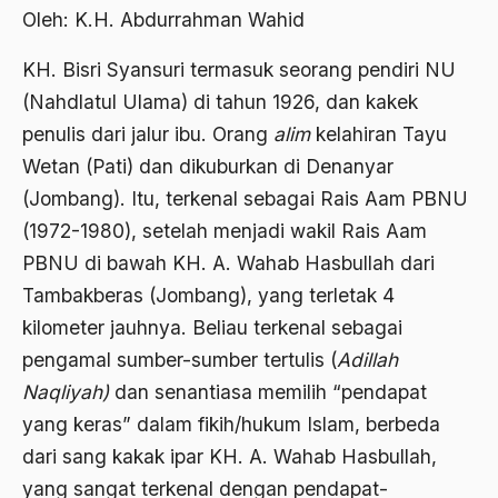
Abdi Masyarakat
Oleh: K.H. Abdurrahman Wahid
2011
abdul wahid hasyim
KH. Bisri Syansuri termasuk seorang pendiri NU
2010
Abdullah Badawi
(Nahdlatul Ulama) di tahun 1926, dan kakek
2009
penulis dari jalur ibu. Orang
alim
kelahiran Tayu
Abdullah Sungkar
Wetan (Pati) dan dikuburkan di Denanyar
2008
Abdullah Syafi'i
(Jombang). Itu, terkenal sebagai Rais Aam PBNU
2007
Abdurrahman Addakhil
(1972-1980), setelah menjadi wakil Rais Aam
2006
abdurrahman wahid
PBNU di bawah KH. A. Wahab Hasbullah dari
Tambakberas (Jombang), yang terletak 4
2005
Abolisi
kilometer jauhnya. Beliau terkenal sebagai
2004
Aboulhasan Bani Sadr
pengamal sumber-sumber tertulis (
Adillah
2003
abri
Naqliyah)
dan senantiasa memilih “pendapat
2002
yang keras” dalam fikih/hukum Islam, berbeda
Abu AMrin Ibnu Alla'
dari sang kakak ipar KH. A. Wahab Hasbullah,
2001
Abu Bakar Ba’asyir
yang sangat terkenal dengan pendapat-