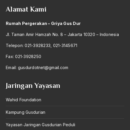
Alamat Kami
Anwar Ibrahim
Anwar Sadat
Rumah Pergerakan – Griya Gus Dur
apa yang kau cari palupi
Jl. Taman Amir Hamzah No. 8 – Jakarta 10320 – Indonesia
Aparat Keamanan
Telepon: 021-3928233, 021-3145671
APEC
Fax: 021-3928250
Apel Akbar NU
Email:
gusdurdotnet@gmail.com
APRI
Jaringan Yayasan
Ar-Raniry
arab
Wahid Foundation
arabisasi
Kampung Gusdurian
arafat
Yayasan Jaringan Gusdurian Peduli