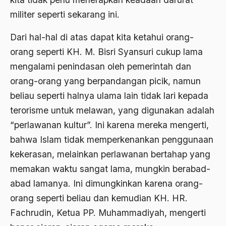
Al-qua'an dan Hadist
militer seperti sekarang ini.
al-quran
Dari hal-hal di atas dapat kita ketahui orang-
Alexander Solzhenitsyin
orang seperti KH. M. Bisri Syansuri cukup lama
Ali Khomeini
mengalami penindasan oleh pemerintah dan
Ali Murtopo
orang-orang yang berpandangan picik, namun
beliau seperti halnya ulama lain tidak lari kepada
Ali Shariati
terorisme untuk melawan, yang digunakan adalah
Ali Sidikin
“perlawanan kultur”. Ini karena mereka mengerti,
Ali Syahbana
bahwa Islam tidak memperkenankan penggunaan
kekerasan, melainkan perlawanan bertahap yang
Aliran AHmadiyah
memakan waktu sangat lama, mungkin berabad-
Aliran Kepercayaan
abad lamanya. Ini dimungkinkan karena orang-
Alistair Cook
orang seperti beliau dan kemudian KH. HR.
Fachrudin, Ketua PP. Muhammadiyah, mengerti
Allah