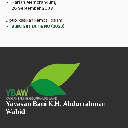
Harian Memorandum,
Angkatan Laut AS
26 September 2003
Ansor
Dipublikasikan kembali dalam:
Buku Gus Dur & NU (2023)
Antara Keyakinan dan Keuletan
Antarumat Beragama
Anti Kekerasan
Anti Klimak
Anti-Kekerasan
António de Oliveira Salazar
Antonio Gramsci
Yayasan Bani K.H. Abdurrahman
Antony Van Leeuwenhoek
Wahid
antropologi
antroposentrisme