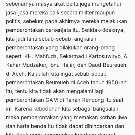
sebenarnya masyarakat perlu juga mengetahui
Aktivis Muda
jasa-jasa mereka baik secara militer maupun
politis, sebelum pada akhirnya mereka melakukan
akulturasi
pemberontakan bersenjata itu. Setidak-tidaknya,
akulturasi budaya
kita jadi tahu sebab-sebab rangkaian
Al Asnawi
pemberontakan yang dilakukan orang-orang
al qaeda
seperti KH. Mahfudz, Sekarmadji Kartosuwiryo, A.
Kahar Mudzakar, Ibnu Hajar, dan Daud Beureueh
Al-Azhar
di Aceh. Kalaulah kita ingat sebab-sebab
Al-Ghazali
pemberontakan Beureueh di Aceh tahun 1950-an
Al-Ikhwanu Al-Muslimun
itu, tentu kita tidak akan mengalami lagi
pemberontakan GAM di Tanah Rencong itu saat
Al-Ikhwanul Muslimin
ini. Karena kebodohan kita sebagai bangsalah,
al-Khalil Ibnu Ahmad al-Farahidi
maka pemberontakan yang memakan korban jiwa
Al-Maududi
dan harta benda itu tidak dapat dihindarkan dan
kita tidak perlu menerapkan keadaan darurat