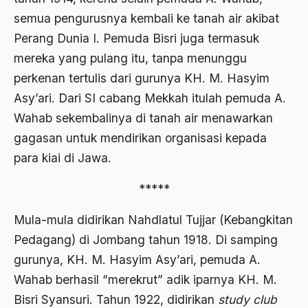
1976
semua pengurusnya kembali ke tanah air akibat
Afrika
Perang Dunia I. Pemuda Bisri juga termasuk
1975
Afrika utara
mereka yang pulang itu, tanpa menunggu
1974
agama
perkenan tertulis dari gurunya KH. M. Hasyim
1973
Asy’ari. Dari SI cabang Mekkah itulah pemuda A.
Agama & Negara
Wahab sekembalinya di tanah air menawarkan
1972
Agama Asli
gagasan untuk mendirikan organisasi kepada
1971
Agama Asli Indonesia
para kiai di Jawa.
Agama dan Negara
*****
Agama dan negaraa
Mula-mula didirikan Nahdlatul Tujjar (Kebangkitan
Agama dan Pemerintah
Pedagang) di Jombang tahun 1918. Di samping
Agama dan Politik
gurunya, KH. M. Hasyim Asy’ari, pemuda A.
Wahab berhasil “merekrut” adik iparnya KH. M.
Agama dan Praktis
Bisri Syansuri. Tahun 1922, didirikan
study club
Agama Demokrasi