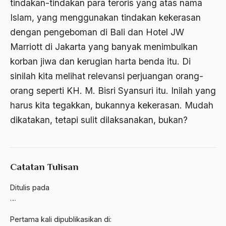
tindakan-tindakan para teroris yang atas nama
amerika latin
Islam, yang menggunakan tindakan kekerasan
amerika serikat
dengan pengeboman di Bali dan Hotel JW
Marriott di Jakarta yang banyak menimbulkan
Amien Rais
korban jiwa dan kerugian harta benda itu. Di
Amin Iskandar
sinilah kita melihat relevansi perjuangan orang-
Amir
orang seperti KH. M. Bisri Syansuri itu. Inilah yang
harus kita tegakkan, bukannya kekerasan. Mudah
Amir Syakib Arsalan
dikatakan, tetapi sulit dilaksanakan, bukan?
Amirn Rais
amrozi
Anak ibrahim
Catatan Tulisan
Anatomi
Ditulis pada
…
Andi Mallarangeng
Pertama kali dipublikasikan di:
Andre Gide