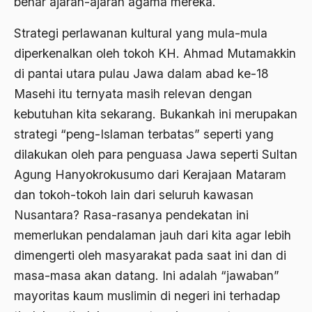
benar ajaran-ajaran agama mereka.
ALmanak
Strategi perlawanan kultural yang mula-mula
Alternatif Moral
diperkenalkan oleh tokoh KH. Ahmad Mutamakkin
Alternatif Nilai
di pantai utara pulau Jawa dalam abad ke-18
Alternatif Politis
Masehi itu ternyata masih relevan dengan
kebutuhan kita sekarang. Bukankah ini merupakan
Alumni Sayid Al-Maliki
strategi “peng-Islaman terbatas” seperti yang
Alvin W. Gouldner
dilakukan oleh para penguasa Jawa seperti Sultan
Amangkurat
Agung Hanyokrokusumo dari Kerajaan Mataram
Amar Ma'ruf Nahi Munkar
dan tokoh-tokoh lain dari seluruh kawasan
Nusantara? Rasa-rasanya pendekatan ini
ambisi politik
memerlukan pendalaman jauh dari kita agar lebih
Ambivalen
dimengerti oleh masyarakat pada saat ini dan di
ambon
masa-masa akan datang. Ini adalah “jawaban”
mayoritas kaum muslimin di negeri ini terhadap
Amerika