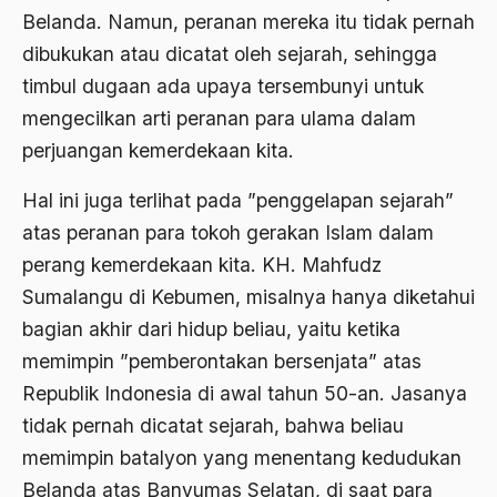
Ahmad Dhani
Belanda. Namun, peranan mereka itu tidak pernah
dibukukan atau dicatat oleh sejarah, sehingga
Ahmad Hasan Rurbi
timbul dugaan ada upaya tersembunyi untuk
Ahmad Khomeini
mengecilkan arti peranan para ulama dalam
Ahmad Syafi’i Ma’arif
perjuangan kemerdekaan kita.
Ahmad Tirtisudiro
Hal ini juga terlihat pada ”penggelapan sejarah”
ahmad wahib
atas peranan para tokoh gerakan Islam dalam
perang kemerdekaan kita. KH. Mahfudz
Ahmad Wahid
Sumalangu di Kebumen, misalnya hanya diketahui
Ahmadiyah
bagian akhir dari hidup beliau, yaitu ketika
AIDS
memimpin ”pemberontakan bersenjata” atas
Republik Indonesia di awal tahun 50-an. Jasanya
Airport
tidak pernah dicatat sejarah, bahwa beliau
Airport Changi
memimpin batalyon yang menentang kedudukan
Airport Noto Hadi Negoro
Belanda atas Banyumas Selatan, di saat para