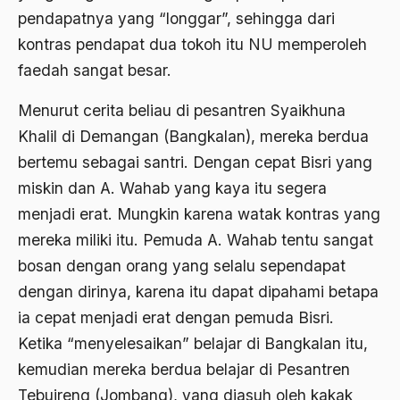
2000
Abu Hanifah
pendapatnya yang “longgar”, sehingga dari
1999
kontras pendapat dua tokoh itu NU memperoleh
abu jihad
faedah sangat besar.
1998
Abu Sangkan
1997
Menurut cerita beliau di pesantren Syaikhuna
Abu Zayd
Khalil di Demangan (Bangkalan), mereka berdua
1996
Aceh
bertemu sebagai santri. Dengan cepat Bisri yang
1995
Ad-daulah
miskin dan A. Wahab yang kaya itu segera
1994
menjadi erat. Mungkin karena watak kontras yang
Adagium
mereka miliki itu. Pemuda A. Wahab tentu sangat
1993
Adaptif Islam
bosan dengan orang yang selalu sependapat
1992
adat
dengan dirinya, karena itu dapat dipahami betapa
1991
ia cepat menjadi erat dengan pemuda Bisri.
Adat dan Syari'at
Ketika “menyelesaikan” belajar di Bangkalan itu,
1990
Adat Ngada
kemudian mereka berdua belajar di Pesantren
1989
Adat Pra-Islam
Tebuireng (Jombang), yang diasuh oleh kakak