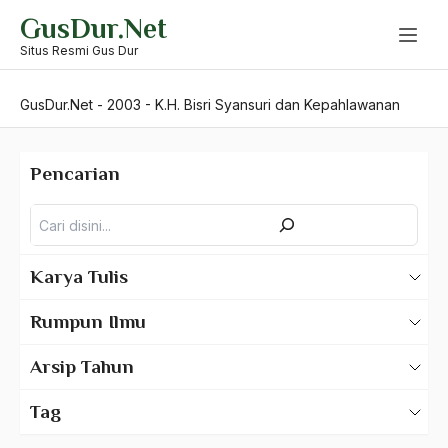
Skip
GusDur.Net
to
content
Situs Resmi Gus Dur
GusDur.Net
-
2003
-
K.H. Bisri Syansuri dan Kepahlawanan
Pencarian
Pencarian
Karya Tulis
Karya Tulis Gus Dur
Rumpun Ilmu
Karya Tulis Tentang Gus Dur
500 – Ilmu Bahasa
Arsip Tahun
530 – Ilmu Bahasa Asing
2025
Tag
550 – Ilmu Ekonomi
2024
A Hafidz