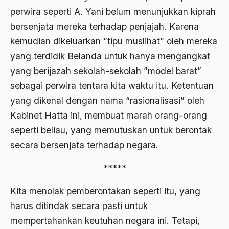
perwira seperti A. Yani belum menunjukkan kiprah
Ajaran AGama
bersenjata mereka terhadap penjajah. Karena
Ajaran Agama Islam
kemudian dikeluarkan ”tipu muslihat” oleh mereka
Ajaran Islam
yang terdidik Belanda untuk hanya mengangkat
yang berijazah sekolah-sekolah ”model barat”
ajaran kemasyarakatan
sebagai perwira tentara kita waktu itu. Ketentuan
Ajengan SIngaparna
yang dikenal dengan nama “rasionalisasi” oleh
Akademi Betawi
Kabinet Hatta ini, membuat marah orang-orang
Akademi Jakarta
seperti beliau, yang memutuskan untuk berontak
secara bersenjata terhadap negara.
Akbar tanjung
*****
akhlak
Akhlaq
Kita menolak pemberontakan seperti itu, yang
harus ditindak secara pasti untuk
Akidah
mempertahankan keutuhan negara ini. Tetapi,
Aktivis