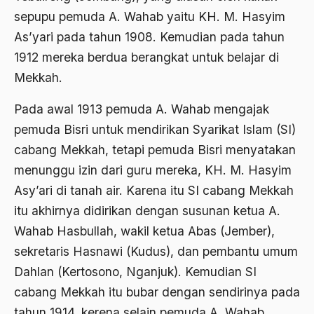
1988
sepupu pemuda A. Wahab yaitu KH. M. Hasyim
Adat Siri
As’yari pada tahun 1908. Kemudian pada tahun
1987
Adi Sasono
1912 mereka berdua berangkat untuk belajar di
1986
Adil dan Makmur
Mekkah.
1985
Adipati Unus
Pada awal 1913 pemuda A. Wahab mengajak
1984
Administrasi Negara
pemuda Bisri untuk mendirikan Syarikat Islam (SI)
1983
cabang Mekkah, tetapi pemuda Bisri menyatakan
Adnan Buyung Nasution
menunggu izin dari guru mereka, KH. M. Hasyim
1982
Adopsi
Asy’ari di tanah air. Karena itu SI cabang Mekkah
1981
Adu Pinalti
itu akhirnya didirikan dengan susunan ketua A.
1980
Advisors
Wahab Hasbullah, wakil ketua Abas (Jember),
sekretaris Hasnawi (Kudus), dan pembantu umum
1979
Aera-Europa
Dahlan (Kertosono, Nganjuk). Kemudian SI
1978
Afganistan
cabang Mekkah itu bubar dengan sendirinya pada
1977
Afiliasi Kultural
tahun 1914, kerena selain pemuda A. Wahab,