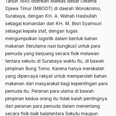
Tahun 1945 didirikan Markas Besar Oelama
Agum Gumelar
Djawa Timur (MBODT) di daerah Wonokromo,
Agus Miftah
Surabaya, dengan KH. A. Wahab Hasbullah
Ahimsa
sebagai komandan dan KH. M. Bisri Syamsuri
sebagai kepala staf, dengan tugas
Ahli
mengumpulkan logistik dalam bentuk bahan
ahli fikih
makanan (terutama nasi bungkus) untuk para
Ahli Ilmu Agama
pemuda yang berjuang secara fisik melawan
tentara sekutu di Surabaya waktu itu, di bawah
Ahli waris
pimpinan Bung Tomo. Karena hanya merekalah
ahlul sunnah wal jamaah
yang dipercaya rakyat untuk memperoleh bahan
Ahlussunnah
makanan dari masyarakat bagi kepentingan para
pemuda itu. Peranan para ulama di bawah
Ahlussunnah Wal jamaah
pimpinan kedua orang itu tidak kalah pentingnya
Ahmad Benbella
dari peranan para pemuda dalam menentang
Ahmad Daudy
secara fisik baik balatentara Sekutu maupun