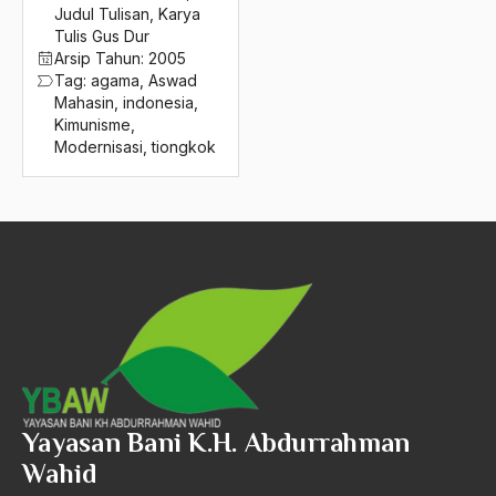
2016
Judul Tulisan
,
Karya
Ayatullah Zanjani
Tulis Gus Dur
2015
Azyumardi Azra
Arsip Tahun:
2005
Tag:
agama
,
Aswad
2014
bacaan mulia
Mahasin
,
indonesia
,
Kimunisme
,
2013
Badan Usaha
Modernisasi
,
tiongkok
2012
Bagus Hadikusumo
2011
Baha'i
2010
baharuddin Aritonang
2009
Bahasa Indonesia
2008
Bahasa Internasional
2007
Bahasa melayu
2006
Bahasa Nasional
Yayasan Bani K.H. Abdurrahman
Wahid
2005
Bahsul Masail