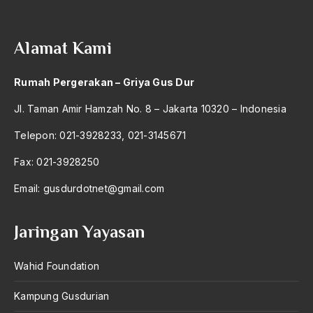
2004
Baku Bae
2003
bali
Alamat Kami
2002
Bambang Pranomo
Rumah Pergerakan – Griya Gus Dur
2001
Bangladesh
Jl. Taman Amir Hamzah No. 8 – Jakarta 10320 – Indonesia
2000
bangsa
Telepon: 021-3928233, 021-3145671
1999
bangsa arab
Fax: 021-3928250
1998
Bangsa Berdaulat
Email:
gusdurdotnet@gmail.com
1997
Bangsa dan Negara
1996
Bangsa Indonesia
Jaringan Yayasan
1995
Bangsa Jawa
Wahid Foundation
1994
Bangsa Sunda
Kampung Gusdurian
1993
Bangsa Tenggang Rasa