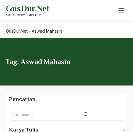
Skip
GusDur.Net
to
Asas Tunggal
content
Situs Resmi Gus Dur
asean
GusDur.Net
-
Aswad Mahasin
Asghar Ali Engineer
Ashram Ghandi
Asia
Tag: Aswad Mahasin
Asia Tenggara
Asimilasi
Askar
Pencarian
Asosiasi
Pencarian
Aspek Etika
Aspek Politis
Karya Tulis