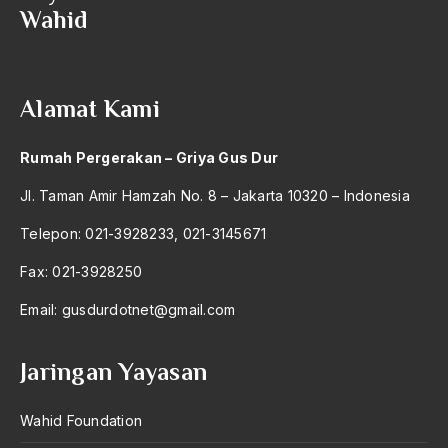
Wahid
2004
Lembaga Keagamaan
2003
lembaga kultural
2002
Lembaga Pendidikan
Alamat Kami
2001
Lembaga Politik
Rumah Pergerakan – Griya Gus Dur
2000
lembaga swadaya masyarakat
Jl. Taman Amir Hamzah No. 8 – Jakarta 10320 – Indonesia
1999
Lembu Peteng
Telepon: 021-3928233, 021-3145671
1998
leninisme
Fax: 021-3928250
1997
lesbumi
Email:
gusdurdotnet@gmail.com
1996
Levi-Strauss
1995
Leyazu Tokugawa
Jaringan Yayasan
1994
liberalisme
Wahid Foundation
1993
LibForAll Foundation