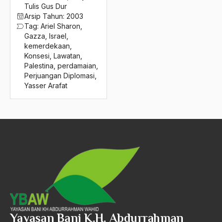
2016
Tulis Gus Dur
Legalformalistik
Arsip Tahun:
2003
2015
Legislatif
Tag:
Ariel Sharon
,
Gazza
,
Israel
,
2014
Legitimasi
kemerdekaan
,
Konsesi
,
Lawatan
,
2013
Legitimasi Keagamaan
Palestina
,
perdamaian
,
Perjuangan Diplomasi
,
2012
legitimasi Kekuasaam
Yasser Arafat
2011
Legitimasi Kekuasaan
2010
Legitimasi Pemerintah
2009
lelucon
2008
Lemak Babi
2007
Lembaga Bantuan Hukum
2006
Lembaga Dakwah
2005
Lembaga dakwah NU
Yayasan Bani K.H. Abdurrahman