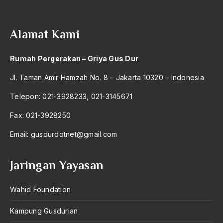
2004
Kader NU
2003
Kaderisasi NU
Alamat Kami
2002
Kahar Mudzakir
Rumah Pergerakan – Griya Gus Dur
2001
kahar muzakar
Jl. Taman Amir Hamzah No. 8 – Jakarta 10320 – Indonesia
2000
Kaidah Hukum Islam
Telepon: 021-3928233, 021-3145671
1999
Kain Ulos
Fax: 021-3928250
1998
Kairo
Email:
gusdurdotnet@gmail.com
1997
kajian klasik
1996
kajian wilayah
Jaringan Yayasan
1995
Kalender Islam
Wahid Foundation
1994
Kalender Jawa
Kampung Gusdurian
1993
Kamal Attaturk