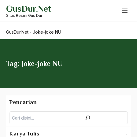
Skip
GusDur.Net
to
Jawaharal Nehru
content
Situs Resmi Gus Dur
Jazirah Arabia
GusDur.Net
-
Joke-joke NU
jazz
Jember
jenderal orba
Tag: Joke-joke NU
Jendral De Kok
jepang
Jerman
Pencarian
Jhon F. Kenedy
Pencarian
Jhon F. Kennedy
Jiang Zemin
Karya Tulis