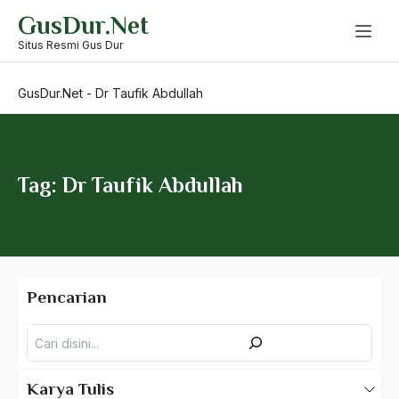
Skip
GusDur.Net
to
Dokter Idealis
content
Situs Resmi Gus Dur
Dokter Soetomo
GusDur.Net
-
Dr Taufik Abdullah
Doktrin Islam
Doktriner
DOM
Tag: Dr Taufik Abdullah
Dom Helder Cemara
Dominasi Kiai
DPP
Pencarian
DPP PKB
Pencarian
dpr
DPR-GR
Karya Tulis