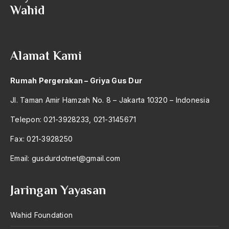
Wahid
2004
Drs. Surjadi
2003
Dualisme Ekonomi
2002
Dualisme Legitimasi
Alamat Kami
2001
Dunia Barat
Rumah Pergerakan – Griya Gus Dur
2000
Dunia Politik
Jl. Taman Amir Hamzah No. 8 – Jakarta 10320 – Indonesia
1999
Dunia Usaha
Telepon: 021-3928233, 021-3145671
1998
Dusta
Fax: 021-3928250
1997
Dwi Fungsi
Email:
gusdurdotnet@gmail.com
1996
dwifungsi
1995
Dwifungsi ABRI
Jaringan Yayasan
1994
Dzikir Fi'li
Wahid Foundation
1993
Dzikir Lafdzi