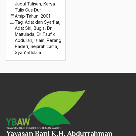
2016
Judul Tulisan
,
Karya
Dr. Nurcholish Madjid
Tulis Gus Dur
2015
Dr. Pradjarta
Arsip Tahun:
2001
Tag:
Adat dan Syari'at
,
2014
Dr. Ribka Tjiptaning Proletariyati
Adat Siri
,
Bugis
,
Dr
Mattulada
,
Dr Taufik
2013
Dr. Ribka Tjiptaning Prolrtariyati
Abdullah
,
islam
,
Perang
Paderi
,
Sejarah Lama
,
2012
DR. Sa'id Aqil
Syari'at Islam
2011
Dr. Soedjatmoko
2010
dr. Umar Wahid
2009
Drs Syaifullah Yusuf
2008
Drs. Kwik Kian Gie
2007
Drs. Kwik Tian Gie
2006
Drs. Ridwan saidi
2005
Drs. Rozy Munir
Yayasan Bani K.H. Abdurrahman