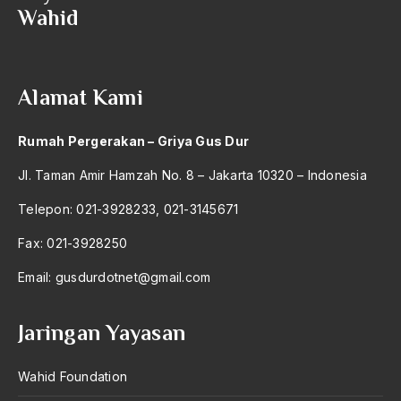
Wahid
2004
Nasrani
2003
nasser
2002
natal
Alamat Kami
2001
natuna
Rumah Pergerakan – Griya Gus Dur
2000
Nazaruddin Samsudin
Jl. Taman Amir Hamzah No. 8 – Jakarta 10320 – Indonesia
1999
negara
Telepon: 021-3928233, 021-3145671
1998
Negara Adikuasa
Fax: 021-3928250
1997
Negara Agama
Email:
gusdurdotnet@gmail.com
1996
negara islam
1995
Negara Komunis
Jaringan Yayasan
1994
Negara Muslim
Wahid Foundation
1993
negara pancasila