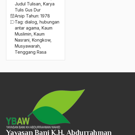
2016
Judul Tulisan
,
Karya
Nangroe Aceh Darussalam
Tulis Gus Dur
2015
Naqsabandiyah
Arsip Tahun:
1978
Tag:
dialog
,
hubungan
2014
Naqsyabandiyah
antar agama
,
Kaum
Muslimin
,
Kaum
2013
Nasab
Nasrani
,
Kongkow
,
Musyawarah
,
2012
Nasakom
Tenggang Rasa
2011
nasi tumpeng
2010
Nasional Khas
2009
Nasionalime
2008
nasionalis
2007
nasionalisme
2006
Nasionalisme Arab
2005
NAsionalisme Regional
Yayasan Bani K.H. Abdurrahman