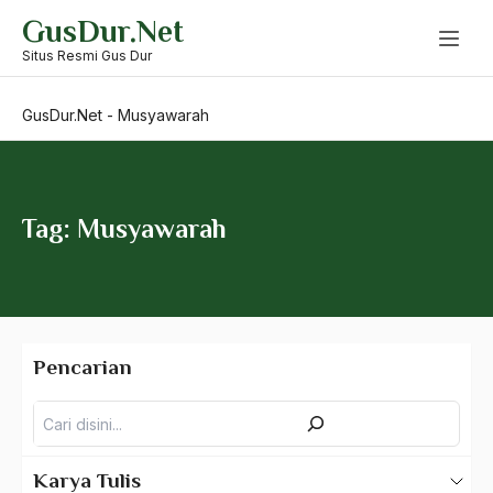
Skip
GusDur.Net
to
Munir
content
Situs Resmi Gus Dur
Munir Said Thalibi
GusDur.Net
-
Musyawarah
Musik
musik islam
Musisi
Tag: Musyawarah
muslim
Muslim China
Muslim Militan
Pencarian
Muslim Radikal
Pencarian
Muslim Timur Tengah
Muslim Toleran
Karya Tulis