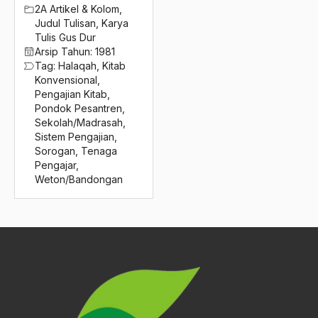
2016
2A Artikel & Kolom
,
Wisatawan Mancanegara
Judul Tulisan
,
Karya
2015
Wismoady Wahono
Tulis Gus Dur
Arsip Tahun:
1981
2014
Wonosobo
Tag:
Halaqah
,
Kitab
Konvensional
,
2013
World Conference on Religion and Peace
Pengajian Kitab
,
Pondok Pesantren
,
2012
World Council for Religious Leaders
Sekolah/Madrasah
,
Sistem Pengajian
,
2011
Wot Ataya Jombatan
Sorogan
,
Tenaga
Pengajar
,
2010
WTC
Weton/Bandongan
2009
Wujudiyah
2008
Xenophobia
2007
yahudi
2006
Yan Romein
2005
Yasser Arafat