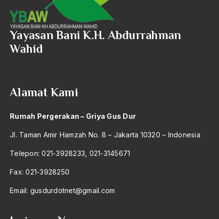
2004
Yayasan Perdamaian Niwano
2003
Yogyakarta
Yayasan Bani K.H. Abdurrahman
2002
Wahid
Yudikatif
2001
yurisprudensi
2000
Z.A Maulani
Alamat Kami
1999
Zadat
Rumah Pergerakan – Griya Gus Dur
1998
Zakat
Jl. Taman Amir Hamzah No. 8 – Jakarta 10320 – Indonesia
1997
Zamakhsyari Dhofier
Telepon: 021-3928233, 021-3145671
1996
Zaman Modern
Fax: 021-3928250
1995
Ziarah Kubur
Email:
gusdurdotnet@gmail.com
1994
Ziarah Wali Sanga
1993
Zionisme Internasional