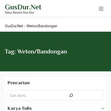
Skip
GusDur.Net
to
Wali Songo
content
Situs Resmi Gus Dur
walisongo
GusDur.Net
-
Weton/Bandongan
walubi
Wan hasyim
Wangsa Syailendra
Tag: Weton/Bandongan
Wanhankamnas
Wardah Hafidz
warga nu
Pencarian
wawancara gus dur
Pencarian
Wawasan Etis
Wawasan Keagamaan
Karya Tulis