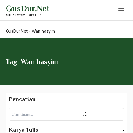
Skip
GusDur.Net
to
Vinoba Bhave
content
Situs Resmi Gus Dur
Visualisasi
GusDur.Net
-
Wan hasyim
Vladimir Putin
VOC
Wachid Zaidi
Tag: Wan hasyim
Wadah Politik
wahab chasbullah
Wahid Hasyim
Pencarian
Wakhiduddin Khan
Pencarian
Wakil Presiden
wakil rakyat
Karya Tulis