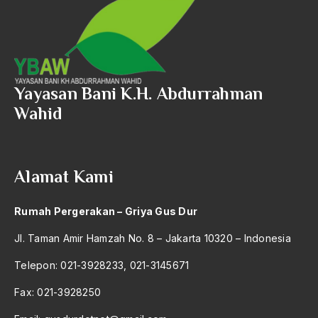
2004
Wisatawan Mancanegara
2003
Wismoady Wahono
2002
Wonosobo
Yayasan Bani K.H. Abdurrahman
2001
World Conference on Religion and Peace
Wahid
2000
World Council for Religious Leaders
1999
Wot Ataya Jombatan
1998
Alamat Kami
WTC
1997
Wujudiyah
Rumah Pergerakan – Griya Gus Dur
1996
Xenophobia
Jl. Taman Amir Hamzah No. 8 – Jakarta 10320 – Indonesia
1995
yahudi
Telepon: 021-3928233, 021-3145671
1994
Yan Romein
Fax: 021-3928250
1993
Yasser Arafat