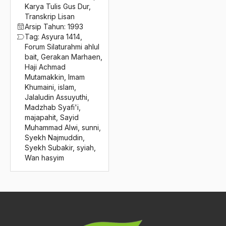
2016
Karya Tulis Gus Dur
,
Wawasan Kebangsaan
Transkrip Lisan
2015
Wayang
Arsip Tahun:
1993
Tag:
Asyura 1414
,
2014
WCRP
Forum Silaturahmi ahlul
bait
,
Gerakan Marhaen
,
2013
Westernisasi
Haji Achmad
Mutamakkin
,
Imam
2012
Weton/Bandongan
Khumaini
,
islam
,
Jalaludin Assuyuthi
,
2011
Wihara
Madzhab Syafi'i
,
majapahit
,
Sayid
2010
wihdatul wujud
Muhammad Alwi
,
sunni
,
2009
Syekh Najmuddin
,
Wilayah Perkotaan
Syekh Subakir
,
syiah
,
2008
Wan hasyim
William Cleveland
2007
Wiranto
2006
Wiranto – Ir. Sholahudin Wahid
2005
Wiraswasta