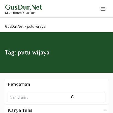
Skip
GusDur.Net
to
Proses yang Belum Selesai
content
Situs Resmi Gus Dur
Prospek di Masa Depan
GusDur.Net
-
putu wijaya
Protestan
Protestanime
Proyek Mojokuto
Tag: putu wijaya
Proyeksi masa Depan
Prpanganda
PSII
Pencarian
PT DDP
Pencarian
PT Duta Dunia Perintis
PT Lapindo Brantas
Karya Tulis