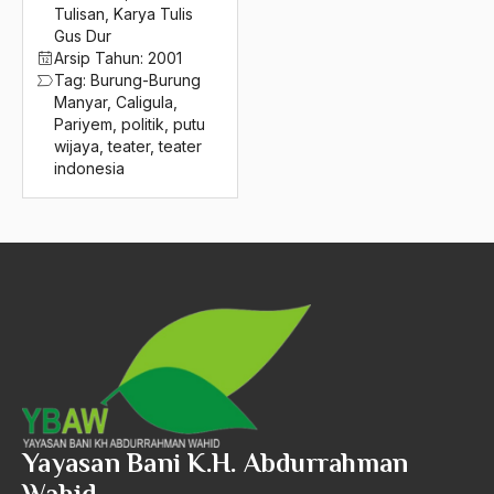
2016
Tulisan
,
Karya Tulis
R.Soeprapto
Gus Dur
2015
Ra'is 'Am PBNU
Arsip Tahun:
2001
Tag:
Burung-Burung
2014
Ra'is Aam NU
Manyar
,
Caligula
,
Pariyem
,
politik
,
putu
2013
Rachmat Subagya
wijaya
,
teater
,
teater
indonesia
2012
Raden Fatah
2011
Raden Wijaya
2010
radikalisme
2009
Rafsanjani
2008
Rais Aam
2007
Rais AKbar
2006
Raison D'etre
Yayasan Bani K.H. Abdurrahman
2005
raja
Wahid