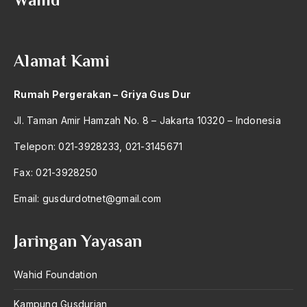
2004
Raja Bubat
2003
Raja Farouk
Alamat Kami
2002
raja jawa
2001
Raja Kertanegara
Rumah Pergerakan – Griya Gus Dur
2000
Raja Tradisional
Jl. Taman Amir Hamzah No. 8 – Jakarta 10320 – Indonesia
1999
rakyat
Telepon: 021-3928233, 021-3145671
1998
Rakyat Kecil
Fax: 021-3928250
1997
Rakyat terlatih
Email:
gusdurdotnet@gmail.com
1996
Rangkayo Rasuna Said
Jaringan Yayasan
1995
Rapat Kerja Regional Timur Tengah
1994
Wahid Foundation
ras
1993
Rasa Kebersamaan
Kampung Gusdurian