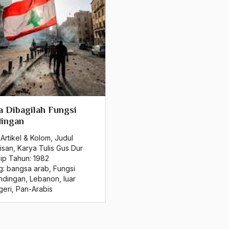
 Dibagilah Fungsi
dingan
Artikel & Kolom
,
Judul
isan
,
Karya Tulis Gus Dur
sip Tahun:
1982
g:
bangsa arab
,
Fungsi
ndingan
,
Lebanon
,
luar
geri
,
Pan-Arabis