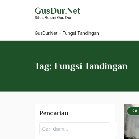
Skip
Film Dakwah
GusDur.Net
to
Situs Resmi Gus Dur
content
Film Indonesia
Film Komedi
-
GusDur.Net
Fungsi Tandingan
Filosofi Hidup Gus Dur
filsafat
Tag: Fungsi Tandingan
Final
fiqh
Fiqih
Fitnah
2A
Pencarian
Flores timur
Pencarian
Fordem