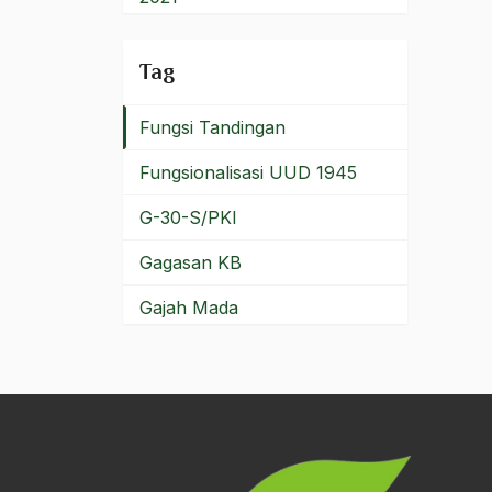
fungsi magis
2020
Tag
Fungsi negara
2019
Fungsi Tandingan
2018
Fungsionalisasi UUD 1945
2017
G-30-S/PKI
2016
Gagasan KB
2015
Gajah Mada
2014
Gamal Abdel Naser
2013
Gamal Abdel Nasser
2012
Gamal Abdul Nasser
2011
Gamel Abdel Nase