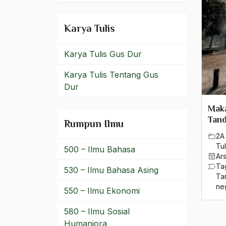
Formalisasi Agama
Karya Tulis
Formalisme Islam
formalitas beragama
Karya Tulis Gus Dur
Format Kepemimpinan
Karya Tulis Tentang Gus
Dur
Forum Demokrasi
Maka
Forum Komunikasi
Tan
Rumpun Ilmu
Kristiani
2A 
Forum Silaturahmi ahlul
Tul
500 – Ilmu Bahasa
Ar
bait
Ta
530 – Ilmu Bahasa Asing
Ta
fpi
ne
550 – Ilmu Ekonomi
Fraksi ABRI
580 – Ilmu Sosial
Fraksi Reformasi
Humaniora