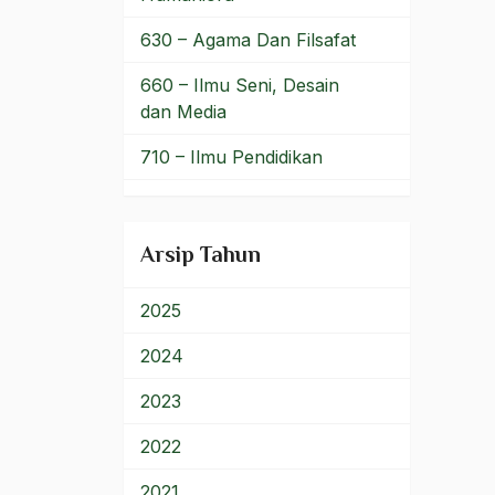
Franklin Delano Roosevelt
630 – Agama Dan Filsafat
Freeport
660 – Ilmu Seni, Desain
dan Media
Frienderich Engels
710 – Ilmu Pendidikan
Front Nasional Progresif
900 – Rumpun Ilmu
front pembela islam
Lainnya
Arsip Tahun
Fuad Amsyari
Fundamentalis
2025
Fundamentalisme
2024
Fundamentalisme Islam
2023
Fungsi Hukum
2022
Fungsi Keadilan
2021