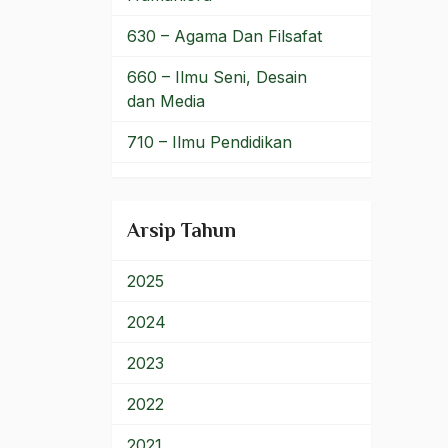
K.H.A. Wahab Hasbullah
630 – Agama Dan Filsafat
Kabinet
660 – Ilmu Seni, Desain
dan Media
Kabinet Hatta
710 – Ilmu Pendidikan
Kabinet Indonesia Bersatu
900 – Rumpun Ilmu
Kader NU
Lainnya
Arsip Tahun
Kaderisasi NU
Kahar Mudzakir
2025
kahar muzakar
2024
Kaidah Hukum Islam
2023
Kain Ulos
2022
Kairo
2021