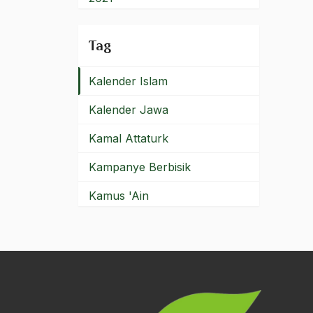
kajian klasik
2020
Tag
kajian wilayah
2019
Kalender Islam
2018
Kalender Jawa
2017
Kamal Attaturk
2016
Kampanye Berbisik
2015
Kamus 'Ain
2014
Kantor POS
2013
Kapel Rothko
2012
kapitalisme
2011
Kapitalisme Internasional