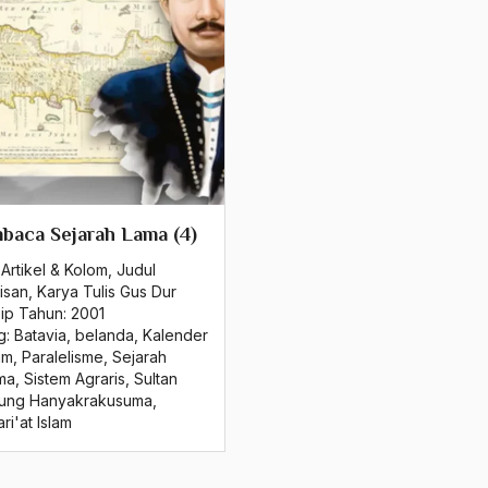
baca Sejarah Lama (4)
Artikel & Kolom
,
Judul
isan
,
Karya Tulis Gus Dur
sip Tahun:
2001
g:
Batavia
,
belanda
,
Kalender
am
,
Paralelisme
,
Sejarah
ma
,
Sistem Agraris
,
Sultan
ung Hanyakrakusuma
,
ri'at Islam