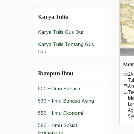
K.H. A. Sahal Mahfudz
Karya Tulis
K.H. Achmad Siddiq
Karya Tulis Gus Dur
K.H. Drs. Hasyim Muzadi
Karya Tulis Tentang Gus
K.H. hasyim Asy’ari
Dur
K.H. Ismail Matereum
Mem
K.H. Miftah
Rumpun Ilmu
2A 
Tul
K.H. Mu'adz Thahir
Ar
500 – Ilmu Bahasa
Ta
K.H. Musthofa Bisri
Isl
530 – Ilmu Bahasa Asing
La
K.H. Ni'am Thahir
Ag
550 – Ilmu Ekonomi
Sya
K.H. Nur Muhammad
580 – Ilmu Sosial
K.H. Zainul Arifin
Humaniora