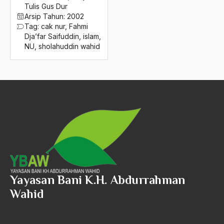
2016
Tulis Gus Dur
Fatwa Natal
Arsip Tahun:
2002
2015
federalisme
Tag:
cak nur
,
Fahmi
Dja’far Saifuddin
,
islam
,
2014
Federasi Longgar
NU
,
sholahuddin wahid
2013
feminisme
2012
Feodal
2011
Feodalisme
2010
Ferdinand Marcos
2009
Fernando De La Rua
2008
fikih
2007
Yayasan Bani K.H. Abdurrahman
Film
Wahid
2006
Film Dakwah
2005
Film Indonesia