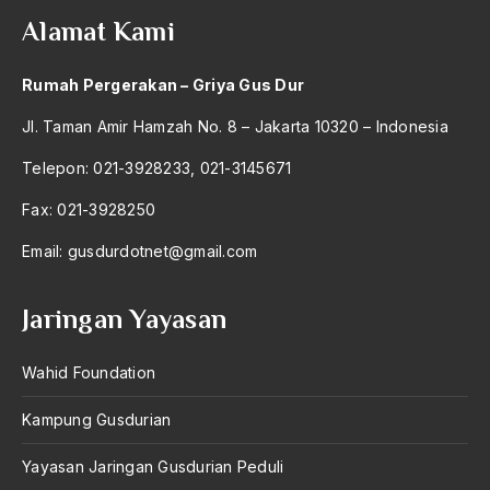
2004
Film Komedi
Alamat Kami
2003
Filosofi Hidup Gus Dur
Rumah Pergerakan – Griya Gus Dur
2002
filsafat
Jl. Taman Amir Hamzah No. 8 – Jakarta 10320 – Indonesia
2001
Final
Telepon: 021-3928233, 021-3145671
2000
fiqh
Fax: 021-3928250
1999
Fiqih
Email:
gusdurdotnet@gmail.com
1998
Fitnah
1997
Jaringan Yayasan
Flores timur
1996
Fordem
Wahid Foundation
1995
Formalisasi Agama
Kampung Gusdurian
1994
Formalisme Islam
Yayasan Jaringan Gusdurian Peduli
1993
formalitas beragama