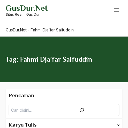
Skip
GusDur.Net
to
Esensi Kemanuusiaan
content
Situs Resmi Gus Dur
Ethiopia
GusDur.Net
-
Fahmi Dja’far Saifuddin
Etik Islam
Etika
Etika Diplomasi
Tag: Fahmi Dja’far Saifuddin
Etika Pembangunan
Etika Sosial
etos kerja
Pencarian
Ettori Atali
Pencarian
Eufemisme
Evie tamala
Karya Tulis