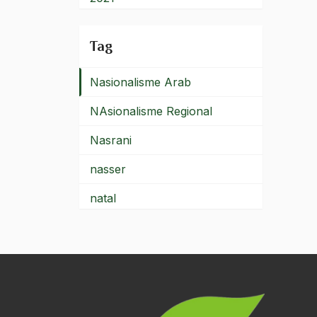
nasionalis
2020
Tag
nasionalisme
2019
Nasionalisme Arab
2018
NAsionalisme Regional
2017
Nasrani
2016
nasser
2015
natal
2014
natuna
2013
Nazaruddin Samsudin
2012
negara
2011
Negara Adikuasa