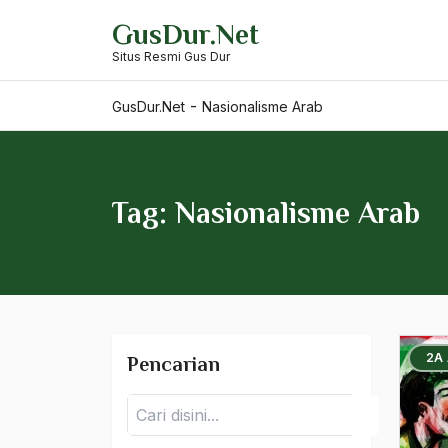
Skip
GusDur.Net
to
Munir
Situs Resmi Gus Dur
content
Munir Said Thalibi
-
GusDur.Net
Nasionalisme Arab
Musik
musik islam
Musisi
Tag: Nasionalisme Arab
muslim
Muslim China
Muslim Militan
2A
Pencarian
Muslim Radikal
Muslim Timur Tengah
Pencarian
Muslim Toleran