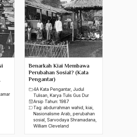
si
Benarkah Kiai Membawa
Perubahan Sosial? (Kata
Pengantar)
r
4A Kata Pengantar
,
Judul
tamar
Tulisan
,
Karya Tulis Gus Dur
Arsip Tahun:
1987
Tag:
abdurrahman wahid
,
kiai
,
Nasionalisme Arab
,
perubahan
sosial
,
Sarvodaya Shramadana
,
William Cleveland