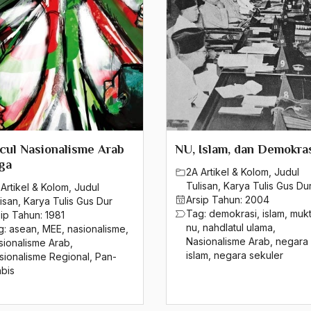
ul Nasionalisme Arab
NU, Islam, dan Demokra
ga
2A Artikel & Kolom
,
Judul
Tulisan
,
Karya Tulis Gus Du
Artikel & Kolom
,
Judul
Arsip Tahun:
2004
isan
,
Karya Tulis Gus Dur
Tag:
demokrasi
,
islam
,
muk
sip Tahun:
1981
nu
,
nahdlatul ulama
,
g:
asean
,
MEE
,
nasionalisme
,
Nasionalisme Arab
,
negara
sionalisme Arab
,
islam
,
negara sekuler
sionalisme Regional
,
Pan-
abis