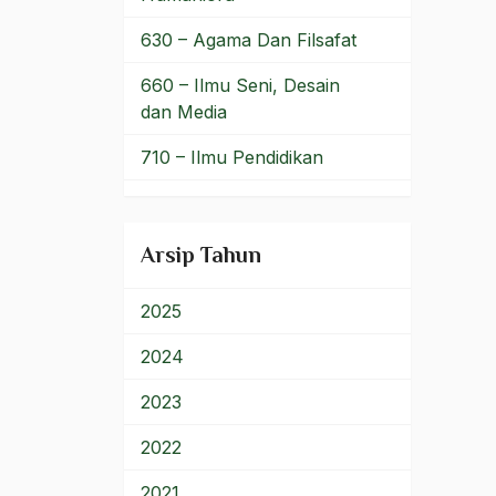
nahdlatul ulama
630 – Agama Dan Filsafat
Nahdliyin
660 – Ilmu Seni, Desain
Nance Garner
dan Media
Nangroe Aceh
710 – Ilmu Pendidikan
Darussalam
900 – Rumpun Ilmu
Naqsabandiyah
Lainnya
Arsip Tahun
Naqsyabandiyah
Nasab
2025
Nasakom
2024
nasi tumpeng
2023
Nasional Khas
2022
Nasionalime
2021