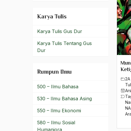
Muslimah
Karya Tulis
muslimin
Karya Tulis Gus Dur
Mustafa
Karya Tulis Tentang Gus
Mustofa Bisri
Dur
Musyawarah
Munc
Keti
Musyawarah Hukum
Rumpun Ilmu
Agama
2A 
Tul
500 – Ilmu Bahasa
Musyawarah Kerja
Ar
Ta
Nasional ke-5
530 – Ilmu Bahasa Asing
Na
NA
Nabi Muhammad SAW
550 – Ilmu Ekonomi
Ar
NAD
580 – Ilmu Sosial
Humaniora