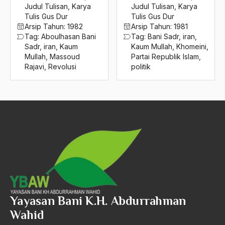
2016
Judul Tulisan
,
Karya
Judul Tulisan
,
Karya
Kaum Sarungan
Tulis Gus Dur
Tulis Gus Dur
2015
Kaum Syi'i
Arsip Tahun:
1982
Arsip Tahun:
1981
Tag:
Aboulhasan Bani
Tag:
Bani Sadr
,
iran
,
2014
Kaum Tarekat
Sadr
,
iran
,
Kaum
Kaum Mullah
,
Khomeini
,
Mullah
,
Massoud
Partai Republik Islam
,
2013
Kaum Tua
Rajavi
,
Revolusi
politik
2012
kawin Muda
2011
KB
2010
keadilan
2009
Keadilan dan Kebersamaan
2008
Keadilan Internasional
2007
keadilan sosial
2006
Keahlian
Yayasan Bani K.H. Abdurrahman
Wahid
2005
Keamanan