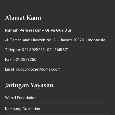
2004
Kearifan
2003
Kebangkitan Islam
Alamat Kami
2002
Kebangkitan Nasional
Rumah Pergerakan – Griya Gus Dur
2001
kebangsaan
Jl. Taman Amir Hamzah No. 8 – Jakarta 10320 – Indonesia
2000
Kebangsaan Indonesia
Telepon: 021-3928233, 021-3145671
1999
kebangsaan modern
Fax: 021-3928250
1998
kebatinan
Email:
gusdurdotnet@gmail.com
1997
Kebebasan
1996
Kebebasan beragama
Jaringan Yayasan
1995
Kebebasan Pers
Wahid Foundation
1994
Kebenaran Ilahi
Kampung Gusdurian
1993
Kebenaran Ilmiah