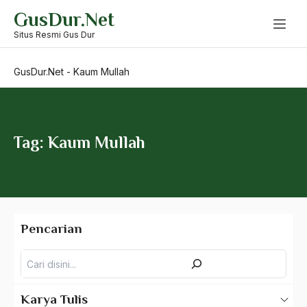
Skip
GusDur.Net
to
Katholik
content
Situs Resmi Gus Dur
katib anom
GusDur.Net
-
Kaum Mullah
Katolik
Kaum Apologis
Kaum Badui
Tag: Kaum Mullah
Kaum Buruh
Kaum Elit
Kaum Fundamental
Pencarian
Kaum Fundamentalis
Pencarian
Kaum Intelektual
Kaum Inteligensia
Karya Tulis