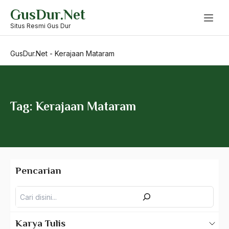
Skip
GusDur.Net
to
Kepentingan Masyarakat
content
Situs Resmi Gus Dur
Kepentingan Nasional
GusDur.Net
-
Kerajaan Mataram
kepentingan rakyat
Kepercayaan Orang Banyak
Keputusan Agama
Tag: Kerajaan Mataram
Keputusan Politik
Keragaman Budaya
Keragaman Budaya Bangsa
Pencarian
Keragaman Kaum Muslimin
Pencarian
Kerajaan Aceh
Kerajaan Agraris
Karya Tulis