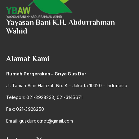
2004
Kesehatan Reproduksi
2003
kesejahteraan
Yayasan Bani K.H. Abdurrahman
2002
Wahid
Kesejahteraan Masyarakat
2001
kesejahteraan rakyat
2000
Kesenjangan Sosial-Ekonomi
Alamat Kami
1999
Keserakahan Parpol
Rumah Pergerakan – Griya Gus Dur
1998
kesetaraan
Jl. Taman Amir Hamzah No. 8 – Jakarta 10320 – Indonesia
1997
Kesetiaan
Telepon: 021-3928233, 021-3145671
1996
Kesultanan Demak
Fax: 021-3928250
1995
Keterbukaan
Email:
gusdurdotnet@gmail.com
1994
keterlibatan
1993
Ketua Delegasi Indonesia