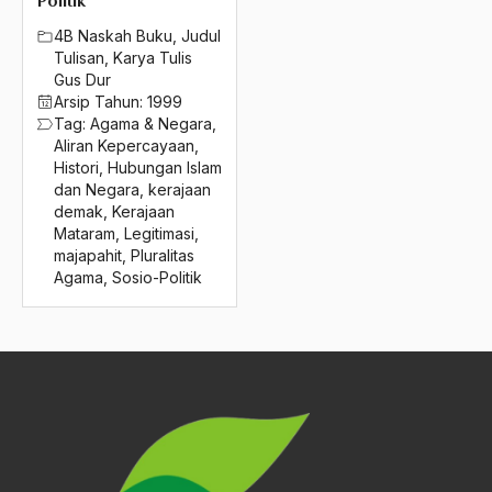
Politik
2016
kerjasama
4B Naskah Buku
,
Judul
2015
kerudung
Tulisan
,
Karya Tulis
Gus Dur
2014
kerudung di sekolah
Arsip Tahun:
1999
Tag:
Agama & Negara
,
2013
Kerukunan Antar-umat Beragama
Aliran Kepercayaan
,
Histori
,
Hubungan Islam
2012
Kerukunan Antarumat
dan Negara
,
kerajaan
demak
,
Kerajaan
2011
Kerukunan Hidup Beragama
Mataram
,
Legitimasi
,
majapahit
,
Pluralitas
2010
Kerukunan Umat Beragama
Agama
,
Sosio-Politik
2009
Kerusuhan Kupang
2008
Kerusuhan Tasikmalaya
2007
Kesabaran
2006
Kesadaran Bangsa dan Negara
2005
Kesadaran Politik