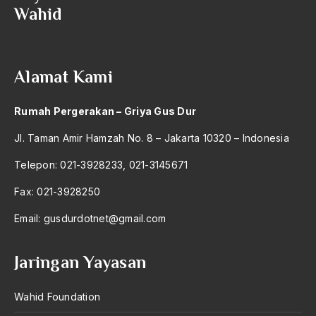
Wahid
2004
Adat dan Syari'at
2003
Adat Ngada
2002
Adat Pra-Islam
Alamat Kami
2001
Adat Siri
Rumah Pergerakan – Griya Gus Dur
2000
Adi Sasono
Jl. Taman Amir Hamzah No. 8 – Jakarta 10320 – Indonesia
1999
Adil dan Makmur
Telepon: 021-3928233, 021-3145671
1998
Adipati Unus
Fax: 021-3928250
1997
Administrasi Negara
Email:
gusdurdotnet@gmail.com
1996
Adnan Buyung Nasution
1995
Adopsi
Jaringan Yayasan
1994
Adu Pinalti
Wahid Foundation
1993
Advisors