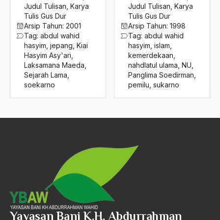
2016
Judul Tulisan
,
Karya
Judul Tulisan
,
Karya
abri
Tulis Gus Dur
Tulis Gus Dur
2015
Abu AMrin Ibnu Alla'
Arsip Tahun:
2001
Arsip Tahun:
1998
Tag:
abdul wahid
Tag:
abdul wahid
2014
Abu Bakar Ba’asyir
hasyim
,
jepang
,
Kiai
hasyim
,
islam
,
Hasyim Asy'ari
,
kemerdekaan
,
2013
Abu Hanifah
Laksamana Maeda
,
nahdlatul ulama
,
NU
,
Sejarah Lama
,
Panglima Soedirman
,
2012
abu jihad
soekarno
pemilu
,
sukarno
2011
Abu Sangkan
2010
Abu Zayd
2009
Aceh
2008
Ad-daulah
2007
Adagium
2006
Adaptif Islam
2005
adat
Yayasan Bani K.H. Abdurrahman