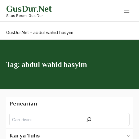
Skip
GusDur.Net
to
content
Situs Resmi Gus Dur
GusDur.Net
-
abdul wahid hasyim
A Hafidz
A. Mukti Ali
A. Mustofa Bisri
Tag: abdul wahid hasyim
A. Yani
A.A. Baramudi
A.A. Navis
Pencarian
A.H Nasution
Pencarian
A.S
Aal Usul Teroris
Karya Tulis