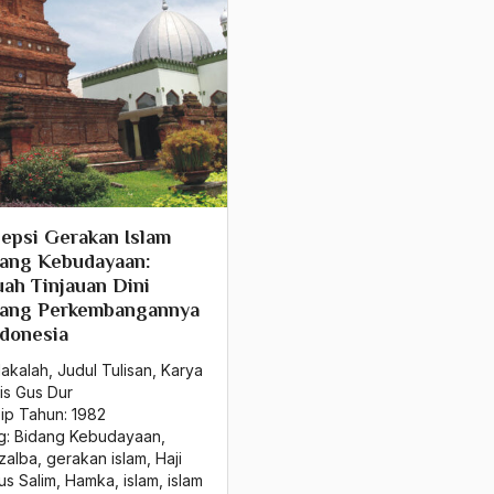
epsi Gerakan Islam
tang Kebudayaan:
ah Tinjauan Dini
tang Perkembangannya
ndonesia
Makalah
,
Judul Tulisan
,
Karya
is Gus Dur
sip Tahun:
1982
g:
Bidang Kebudayaan
,
zalba
,
gerakan islam
,
Haji
us Salim
,
Hamka
,
islam
,
islam