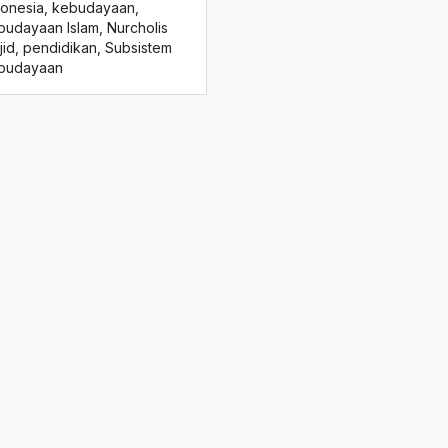
donesia
,
kebudayaan
,
budayaan Islam
,
Nurcholis
jid
,
pendidikan
,
Subsistem
budayaan