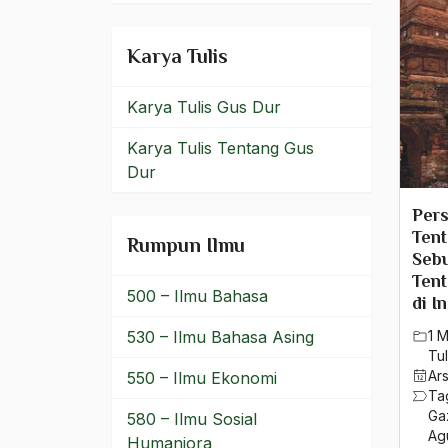
SAW
Haji
Karya Tulis
Haji Achmad Mutamakkin
Karya Tulis Gus Dur
Haji Agus Salim
Karya Tulis Tentang Gus
Haji Saleh
Dur
Hak Asasi
Pers
Ten
Rumpun Ilmu
hak asasi manusia
Sebu
Ten
hak asasi wanita
500 – Ilmu Bahasa
di I
Hak Kebebasan
530 – Ilmu Bahasa Asing
1 
Tul
Hak Konstitusi
Ar
550 – Ilmu Ekonomi
Ta
Hak Konstitusional
Ga
580 – Ilmu Sosial
Ag
Humaniora