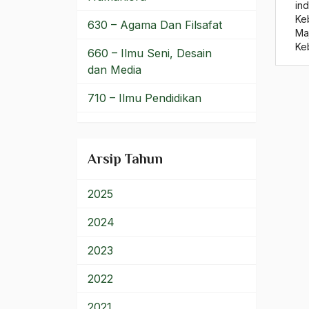
hak Minoritas
in
Ke
630 – Agama Dan Filsafat
Hak Moral
Ma
Ke
660 – Ilmu Seni, Desain
HAK Pemilu
dan Media
Hak Reproduksi
710 – Ilmu Pendidikan
Hakekat Demokrasi
900 – Rumpun Ilmu
Lainnya
Hakikat Agama
Arsip Tahun
Hakikat Diri
2025
Hakikat Hubungan dengan
Tuhan
2024
Halal
2023
Halaqah
2022
HAM
2021