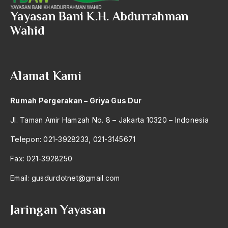
2004
Sosial-Politik
Yayasan Bani K.H. Abdurrahman
2003
Wahid
SOsialisasi
2002
sosialisme
2001
Sosialisme Islam
Alamat Kami
2000
Sosio-Kultural
Rumah Pergerakan – Griya Gus Dur
1999
Sosio-Politik
Jl. Taman Amir Hamzah No. 8 – Jakarta 10320 – Indonesia
1998
Sosiol-ekonomis
Telepon: 021-3928233, 021-3145671
1997
Spanyol
Fax: 021-3928250
1996
spiritualitas
Email:
gusdurdotnet@gmail.com
1995
Sriwijaya
1994
Stabilitas Nasional
Jaringan Yayasan
1993
Stabilitas Pembangunan