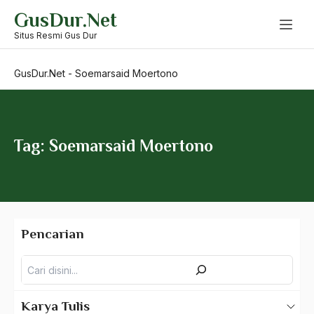
Skip
GusDur.Net
to
Sistem Pengajian
content
Situs Resmi Gus Dur
sistem politik
GusDur.Net
-
Soemarsaid Moertono
Sistem Politik Pemerintahan
Sistem Sosial
Sistem Voting
Tag: Soemarsaid Moertono
Sisten Demokrasi Administrasi
Sisten Nagari
SIUPP
Pencarian
sjahrir
Pencarian
SK
Slamet
Karya Tulis