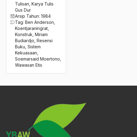
2016
Tulisan
,
Karya Tulis
Solidaritas Sempit
Gus Dur
2015
Solidaritas Sosial
Arsip Tahun:
1984
Tag:
Ben Anderson
,
2014
Sombrero
Koentjaraningrat
,
Konstruk
,
Miriam
2013
Sopir
Budiardjo
,
Resensi
Buku
,
Sistem
2012
Sorogan
Kekuasaan
,
Soemarsaid Moertono
,
2011
sosial
Wawasan Etis
2010
Sosial Budaya
2009
Sosial Keagamaan
2008
sosial-budaya
2007
Sosial-Ekonomi
2006
Sosial-Ekonomis
2005
Sosial-Kultural