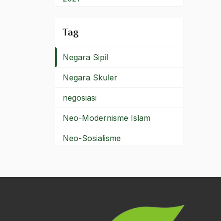
negara pancasila
2020
Tag
negara sekuler
2019
Negara Sipil
2018
Negara Skuler
2017
negosiasi
2016
Neo-Modernisme Islam
2015
Neo-Sosialisme
2014
New York
2013
Niaga
2012
niaga Laut
2011
Niaga-Laut