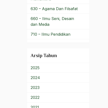
Nasrani
630 – Agama Dan Filsafat
nasser
660 – Ilmu Seni, Desain
dan Media
natal
710 – Ilmu Pendidikan
natuna
900 – Rumpun Ilmu
Nazaruddin Samsudin
Lainnya
Arsip Tahun
negara
Negara Adikuasa
2025
Negara Agama
2024
negara islam
2023
Negara Komunis
2022
Negara Muslim
2021