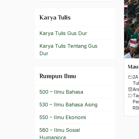
Naqsabandiyah
Karya Tulis
Naqsyabandiyah
Karya Tulis Gus Dur
Nasab
Karya Tulis Tentang Gus
Nasakom
Dur
nasi tumpeng
Mau
Nasional Khas
Rumpun Ilmu
2A 
Tul
Nasionalime
Ar
500 – Ilmu Bahasa
Ta
nasionalis
Pe
530 – Ilmu Bahasa Asing
RS
nasionalisme
550 – Ilmu Ekonomi
Nasionalisme Arab
580 – Ilmu Sosial
NAsionalisme Regional
Humaniora