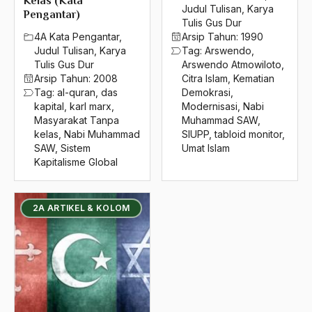
Kelas (Kata
2016
Judul Tulisan
,
Karya
Nasab
Pengantar)
Tulis Gus Dur
2015
Nasakom
4A Kata Pengantar
,
Arsip Tahun:
1990
Judul Tulisan
,
Karya
Tag:
Arswendo
,
2014
nasi tumpeng
Tulis Gus Dur
Arswendo Atmowiloto
,
Arsip Tahun:
2008
Citra Islam
,
Kematian
2013
Nasional Khas
Tag:
al-quran
,
das
Demokrasi
,
kapital
,
karl marx
,
Modernisasi
,
Nabi
2012
Nasionalime
Masyarakat Tanpa
Muhammad SAW
,
kelas
,
Nabi Muhammad
SIUPP
,
tabloid monitor
,
2011
nasionalis
SAW
,
Sistem
Umat Islam
Kapitalisme Global
2010
nasionalisme
2009
Nasionalisme Arab
2A ARTIKEL & KOLOM
2008
NAsionalisme Regional
2007
Nasrani
2006
nasser
2005
natal