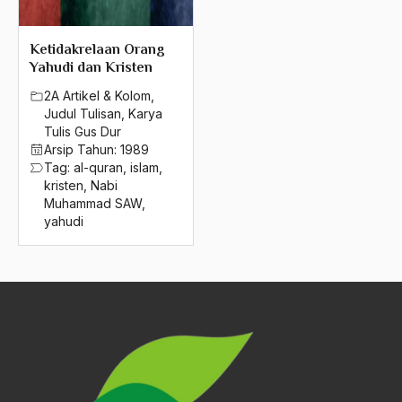
2004
natuna
2003
Ketidakrelaan Orang
Nazaruddin Samsudin
Yahudi dan Kristen
2002
negara
2A Artikel & Kolom
,
Judul Tulisan
,
Karya
2001
Negara Adikuasa
Tulis Gus Dur
2000
Arsip Tahun:
1989
Negara Agama
Tag:
al-quran
,
islam
,
1999
kristen
,
Nabi
negara islam
Muhammad SAW
,
1998
yahudi
Negara Komunis
1997
Negara Muslim
1996
negara pancasila
1995
negara sekuler
1994
Negara Sipil
1993
Negara Skuler