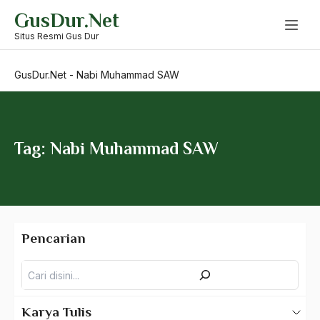
Skip
GusDur.Net
to
musik islam
content
Situs Resmi Gus Dur
Musisi
GusDur.Net
-
Nabi Muhammad SAW
muslim
Muslim China
Muslim Militan
Tag: Nabi Muhammad SAW
Muslim Radikal
Muslim Timur Tengah
Muslim Toleran
Pencarian
Muslimah
Pencarian
muslimin
Mustafa
Karya Tulis