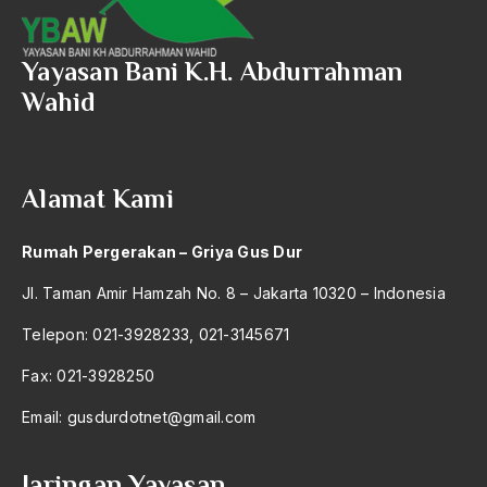
1992
negosiasi
Yayasan Bani K.H. Abdurrahman
1991
Neo-Modernisme Islam
Wahid
1990
Neo-Sosialisme
1989
New York
1988
Alamat Kami
Niaga
1987
niaga Laut
Rumah Pergerakan – Griya Gus Dur
1986
Niaga-Laut
Jl. Taman Amir Hamzah No. 8 – Jakarta 10320 – Indonesia
1985
Nicolas Sarkozy
Telepon: 021-3928233, 021-3145671
1984
Nigeria
Fax: 021-3928250
1983
NII
Email:
gusdurdotnet@gmail.com
1982
nilai indonesia
Jaringan Yayasan
1981
Nilai Konvensional