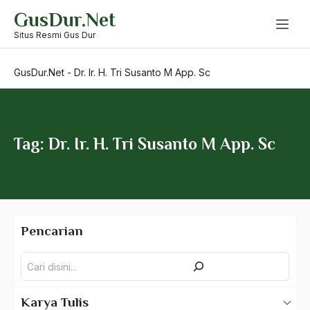
Skip
GusDur.Net
to
Dom Helder Cemara
content
Situs Resmi Gus Dur
Dominasi Kiai
GusDur.Net
-
Dr. Ir. H. Tri Susanto M App. Sc
DPP
DPP PKB
dpr
Tag: Dr. Ir. H. Tri Susanto M App. Sc
DPR-GR
Dr Mattulada
Dr Muhammad Allawi Al-Maliki
Pencarian
Dr Nurcholis Madjid
Pencarian
Dr Saliha Scheinhardt Sapcioglu
Dr Taufik Abdullah
Karya Tulis