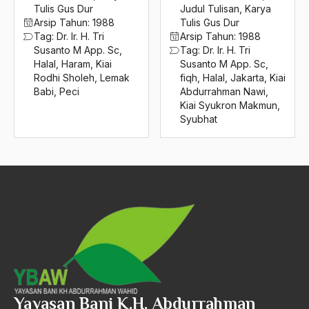
2016
Tulis Gus Dur
Judul Tulisan
,
Karya
Dr. Soedjatmoko
Arsip Tahun:
1988
Tulis Gus Dur
2015
dr. Umar Wahid
Tag:
Dr. Ir. H. Tri
Arsip Tahun:
1988
Susanto M App. Sc
,
Tag:
Dr. Ir. H. Tri
2014
Drs Syaifullah Yusuf
Halal
,
Haram
,
Kiai
Susanto M App. Sc
,
Rodhi Sholeh
,
Lemak
fiqh
,
Halal
,
Jakarta
,
Kiai
2013
Drs. Kwik Kian Gie
Babi
,
Peci
Abdurrahman Nawi
,
Kiai Syukron Makmun
,
2012
Drs. Kwik Tian Gie
Syubhat
2011
Drs. Ridwan saidi
2010
Drs. Rozy Munir
2009
Drs. Surjadi
2008
Dualisme Ekonomi
2007
Dualisme Legitimasi
2006
Dunia Barat
2005
Dunia Politik
Yayasan Bani K.H. Abdurrahman