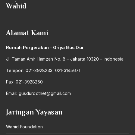
Wahid
2004
Dunia Usaha
2003
Dusta
2002
Dwi Fungsi
Alamat Kami
2001
dwifungsi
Rumah Pergerakan – Griya Gus Dur
2000
Dwifungsi ABRI
Jl. Taman Amir Hamzah No. 8 – Jakarta 10320 – Indonesia
1999
Dzikir Fi'li
Telepon: 021-3928233, 021-3145671
1998
Dzikir Lafdzi
Fax: 021-3928250
1997
Ebiet. G Ade
Email:
gusdurdotnet@gmail.com
1996
Editorial 25 Januari 2003
1995
Egalitarianisme
Jaringan Yayasan
1994
Egosentrisme
Wahid Foundation
1993
Einar Sitompul