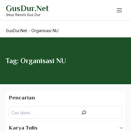
Skip
GusDur.Net
to
Operasi Naga Hijau
content
Situs Resmi Gus Dur
OPM
GusDur.Net
-
Organisasi NU
Oposisi
OPP
orang arab
Tag: Organisasi NU
orang besar
Orang cina
Orang Kampung
Pencarian
orang Karo
Pencarian
Orang Laduni
Orba
Karya Tulis