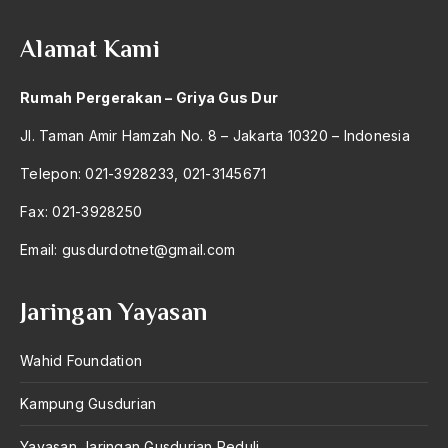
2004
Ormas
Alamat Kami
2003
ormas islam
2002
Rumah Pergerakan – Griya Gus Dur
Ornop
2001
Jl. Taman Amir Hamzah No. 8 – Jakarta 10320 – Indonesia
Orsospol
2000
Telepon: 021-3928233, 021-3145671
Ortega Y Gasett
1999
Fax: 021-3928250
Ortega Y. Gasset
1998
Email:
Osamah Bin Laden
gusdurdotnet@gmail.com
1997
Osman Bin laden
Jaringan Yayasan
1996
Otobiografi
1995
Wahid Foundation
Otokritik
1994
otonomi
Kampung Gusdurian
1993
Otonomi Daerah
Yayasan Jaringan Gusdurian Peduli