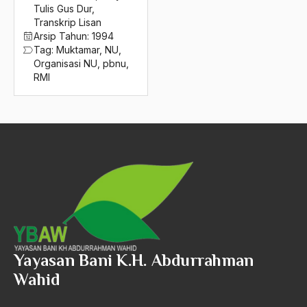
2016
Tulis Gus Dur
,
orientalisme
Transkrip Lisan
2015
Orientasi
Arsip Tahun:
1994
Tag:
Muktamar
,
NU
,
2014
orientasi bangsa
Organisasi NU
,
pbnu
,
RMI
2013
Orientasi Budaya
2012
orientasi ekonomi
2011
orientasi hidup
2010
Orientasi Kehidupan
2009
Orientasi kehidupan bangsa
2008
Orientasi NIaga-Laut
2007
Orientasi Pemikiran
Yayasan Bani K.H. Abdurrahman
2006
Orientasi Pendidikan
Wahid
2005
Orientasi Politik