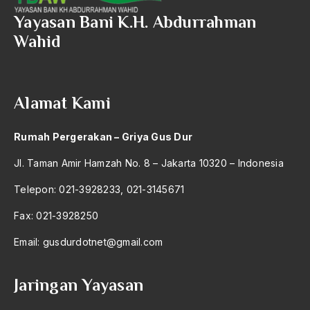
2004
Universitas Negeri Syarif Hidayatulah
Yayasan Bani K.H. Abdurrahman
2003
Wahid
Untul-untul
2002
Urban Poor Consortium
2001
usaha kecil dan menengah
Alamat Kami
2000
usaha kecil menengah
Rumah Pergerakan – Griya Gus Dur
1999
Usaha Rakyat
Jl. Taman Amir Hamzah No. 8 – Jakarta 10320 – Indonesia
1998
Ushul Fiqh
Telepon: 021-3928233, 021-3145671
1997
Uskup belo
Fax: 021-3928250
1996
Ustadz Abdul Razak Khaidir
Email:
gusdurdotnet@gmail.com
1995
Usul Fiqh
1994
Utsmaniyah
Jaringan Yayasan
1993
UU