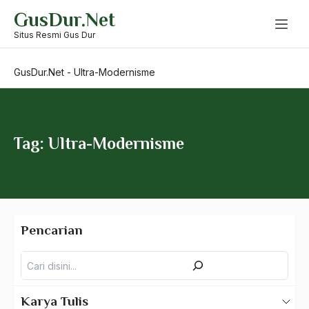
Skip
GusDur.Net
to
Tuti Herati Nurhadi
content
Situs Resmi Gus Dur
Tutut
GusDur.Net
-
Ultra-Modernisme
TVRI
Ubudiyah
UGM
Tag: Ultra-Modernisme
Ugur Mumcu
UK/KB
ukm
Pencarian
Ulama
Pencarian
Ulama NU
Ulama Panggung
Karya Tulis