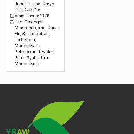
2016
Judul Tulisan
,
Karya
UMNO
Tulis Gus Dur
2015
undang-undang
Arsip Tahun:
1978
Tag:
Golongan
2014
UNESCO
Menengah
,
iran
,
Kaum
Elit
,
Kosmopolitan
,
2013
uni soviet
Lndreform
,
Modernisasi
,
2012
UNICEF
Petrodolar
,
Revolusi
Putih
,
Syah
,
Ultra-
2011
Uniformitas
Modernisme
2010
Unikum
2009
Unilever
2008
Unit Sosial
2007
universalisme islam
2006
Universitas Chicago
2005
Universitas Muslim Indonesia