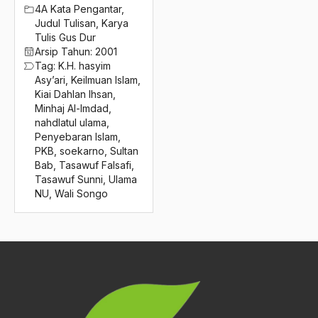
2016
4A Kata Pengantar
,
Peradapan Islam
Judul Tulisan
,
Karya
2015
Peran Agama
Tulis Gus Dur
Arsip Tahun:
2001
2014
Peran Perempuan
Tag:
K.H. hasyim
Asy’ari
,
Keilmuan Islam
,
2013
Peranan Budaya
Kiai Dahlan Ihsan
,
Minhaj Al-Imdad
,
2012
Peranan Ekonomis
nahdlatul ulama
,
Penyebaran Islam
,
2011
Peranan Pendidikan
PKB
,
soekarno
,
Sultan
Bab
,
Tasawuf Falsafi
,
2010
Peranan Politis
Tasawuf Sunni
,
Ulama
2009
NU
,
Wali Songo
perang
2008
perang badr
2007
Perang Bubad
2006
Perang diponegoro
2005
Perang Dunia I