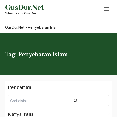
Skip
GusDur.Net
to
Pengaruh Luar
content
Situs Resmi Gus Dur
Pengelolaan hidup Beragama
GusDur.Net
-
Penyebaran Islam
Pengembangan Fikih
Pengembangan Kota
pengertian antarumat beragama
Tag: Penyebaran Islam
Pengetahuan dan teknologi
penggusuran
Pengikisan Aliran
Pencarian
Pengorganisasian Kegiatan Umat
Pencarian
Pengorganisasian Kepemimpinan
Pengusaha
Karya Tulis