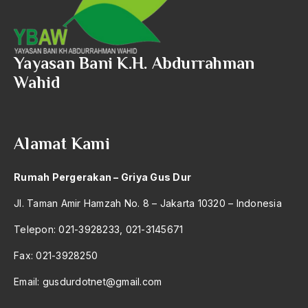
2004
perang dunia ketiga
2003
Perang Ekonomi
Yayasan Bani K.H. Abdurrahman
2002
Perang Gerilya
Wahid
2001
perang irak
2000
Perang Marsoes
Alamat Kami
1999
Perang Paderi
1998
Perang Padri
Rumah Pergerakan – Griya Gus Dur
1997
Perang Salib
Jl. Taman Amir Hamzah No. 8 – Jakarta 10320 – Indonesia
1996
Perang Saudara
Telepon: 021-3928233, 021-3145671
1995
Perang Teluk
Fax: 021-3928250
1994
Perbankan
Email:
gusdurdotnet@gmail.com
1993
Perbedaan Agama