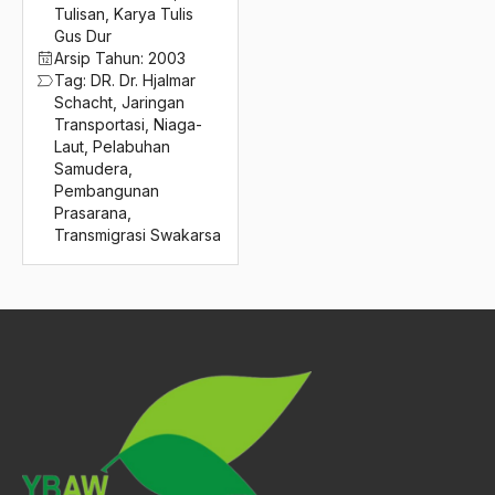
2016
Tulisan
,
Karya Tulis
pelengseran gus dur
Gus Dur
2015
Pelestarian Agama
Arsip Tahun:
2003
Tag:
DR. Dr. Hjalmar
2014
Pelestarian Tradisi Islam
Schacht
,
Jaringan
Transportasi
,
Niaga-
2013
Pelita
Laut
,
Pelabuhan
Samudera
,
2012
Pelita AIr
Pembangunan
Prasarana
,
2011
Pelita IV
Transmigrasi Swakarsa
2010
Pembaharuan Gerakan Keagamaan
2009
pembangunan
2008
Pembangunan Ekonomi
2007
Pembangunan Lingkungan
2006
pembangunan nasional
2005
Pembangunan Negara