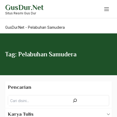
Skip
GusDur.Net
to
pasar bebas
content
Situs Resmi Gus Dur
Patronase SOsial Ekonomi
GusDur.Net
-
Pelabuhan Samudera
Paul D Wolfowitz
Paulo Freire
PBB
Tag: Pelabuhan Samudera
pbnu
PDI
PDI-P
Pencarian
Peci
Pencarian
pedang gideon
Pejuang HAM
Karya Tulis