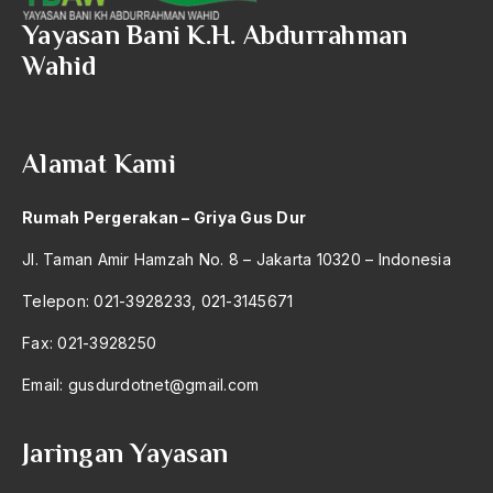
2004
Pembangunan Pedesaan
Yayasan Bani K.H. Abdurrahman
2003
Wahid
Pembangunan PLTN
2002
Pembangunan Prasarana
2001
pembebasan
Alamat Kami
2000
Pembekuan DPW
Rumah Pergerakan – Griya Gus Dur
1999
pemberantasan kemiskinan
Jl. Taman Amir Hamzah No. 8 – Jakarta 10320 – Indonesia
1998
Pemberantasan Korupsi
Telepon: 021-3928233, 021-3145671
1997
Pemberontakan
Fax: 021-3928250
1996
pemberontakan massal
Email:
gusdurdotnet@gmail.com
1995
Pembukaan UUD 1945
1994
Pembunuhan Munir
Jaringan Yayasan
1993
Pemerintah