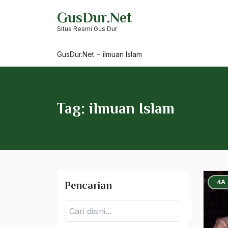
Skip
Ideologi Pancasila
GusDur.Net
to
Situs Resmi Gus Dur
content
Ideologi PNasional
pancasila
-
GusDur.Net
ilmuan Islam
Ideologi Politik
Ideologi Skuler
Tag: ilmuan Islam
Ideologi Tanpa Tuhan
Ideologi Universal
Ideologi Wahabi
ideologis
4A
Pencarian
Ideologisasi
Pencarian
Idham Chalid