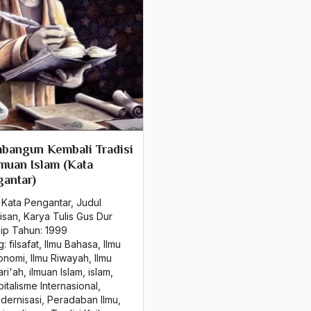
bangun Kembali Tradisi
muan Islam (Kata
antar)
 Kata Pengantar
,
Judul
isan
,
Karya Tulis Gus Dur
sip Tahun:
1999
g:
filsafat
,
Ilmu Bahasa
,
Ilmu
onomi
,
Ilmu Riwayah
,
Ilmu
ari'ah
,
ilmuan Islam
,
islam
,
italisme Internasional
,
dernisasi
,
Peradaban Ilmu
,