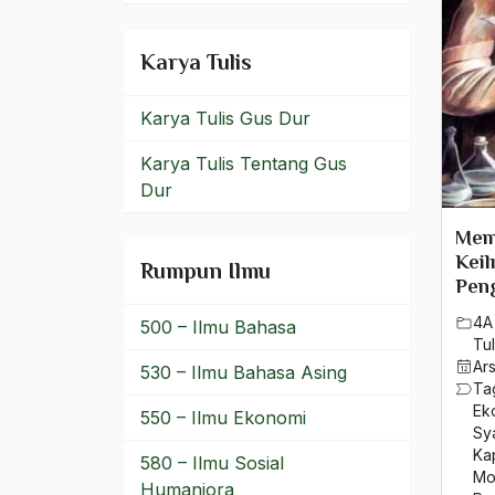
idiosinkrasi penguasa
Idul Adha
Karya Tulis
Idul Fitri
Karya Tulis Gus Dur
Ignaz Goldziher
Karya Tulis Tentang Gus
Ihsan
Dur
Ikhlas
Mem
Keil
Rumpun Ilmu
Ikhwanul Muslimin
Peng
Ikrar Nusa Bhakti
4A
500 – Ilmu Bahasa
Tul
ilir-ilir
Ar
530 – Ilmu Bahasa Asing
Ta
ilmiah
Ek
550 – Ilmu Ekonomi
Sy
Kap
Ilmu Agama
580 – Ilmu Sosial
Mo
Humaniora