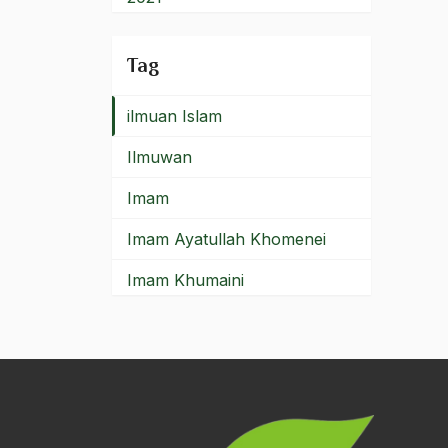
Ilmu Syari'ah
2020
Tag
Ilmu tarekat
2019
ilmuan Islam
2018
Ilmuwan
2017
Imam
2016
Imam Ayatullah Khomenei
2015
Imam Khumaini
2014
Imam Nahrawi
2013
Imam Syafi'i
2012
Iman
2011
IMF