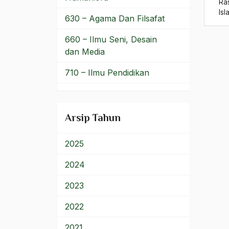
Ra
Ilmu Bahasa
Isl
630 – Agama Dan Filsafat
Ilmu Ekonomi
660 – Ilmu Seni, Desain
Ilmu Fiqh
dan Media
Ilmu Islam
710 – Ilmu Pendidikan
Ilmu Keagamaan Islam
900 – Rumpun Ilmu
Lainnya
ilmu Ketuhanan
Arsip Tahun
Ilmu Pengetahuan
2025
Ilmu Pengetatahuan dan
teknologi
2024
Ilmu Politik
2023
Ilmu Riwayah
2022
Ilmu Sosial
2021