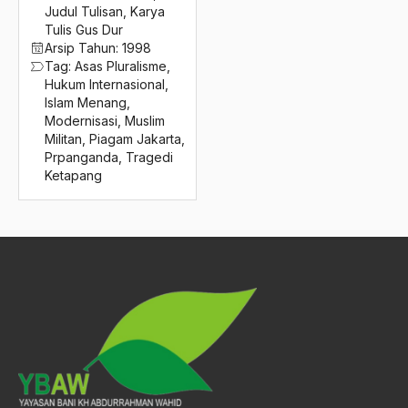
2016
Judul Tulisan
,
Karya
Askar
Tulis Gus Dur
2015
Asosiasi
Arsip Tahun:
1998
Tag:
Asas Pluralisme
,
2014
Aspek Etika
Hukum Internasional
,
Islam Menang
,
2013
Aspek Politis
Modernisasi
,
Muslim
Militan
,
Piagam Jakarta
,
2012
Aspek religius Agama
Prpanganda
,
Tragedi
Ketapang
2011
Aspek Teknis
2010
Aspirasi Politik
2009
asrul sani
2008
Aswad Mahasin
2007
ASWAJA
2006
Asyura 1414
2005
Atheisme