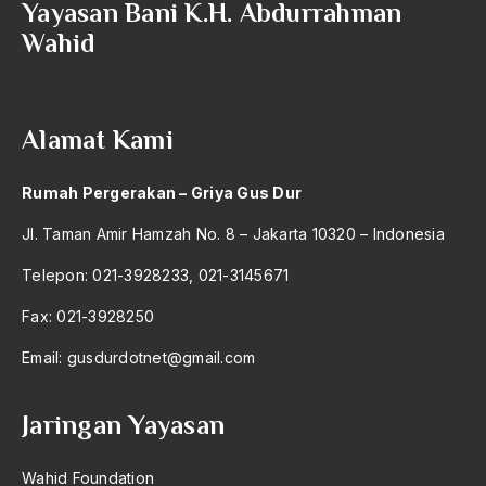
Yayasan Bani K.H. Abdurrahman
2004
Aturan Hukum
Wahid
2003
Australia
2002
Austro Melanesia
Alamat Kami
2001
Ayat Al-Quran
2000
Ayatullah Zanjani
Rumah Pergerakan – Griya Gus Dur
1999
Azyumardi Azra
Jl. Taman Amir Hamzah No. 8 – Jakarta 10320 – Indonesia
1998
bacaan mulia
Telepon: 021-3928233, 021-3145671
1997
Badan Usaha
Fax: 021-3928250
1996
Bagus Hadikusumo
Email:
gusdurdotnet@gmail.com
1995
Baha'i
Jaringan Yayasan
1994
baharuddin Aritonang
1993
Bahasa Indonesia
Wahid Foundation