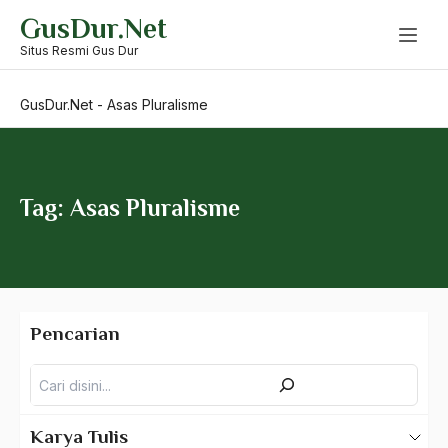
Skip
GusDur.Net
to
Aristoteles
content
Situs Resmi Gus Dur
Arnold Y. Toynbeen
GusDur.Net
-
Asas Pluralisme
Arogansi Birokrasi
Arrigo Sacchi
Arswendo
Tag: Asas Pluralisme
Arswendo Atmowiloto
Arti Kepemimpinan
artikel gus dur
Pencarian
asal-usul tradisi keilmuan pesantren
Pencarian
Asas Islam
Asas Keagamaan
Karya Tulis