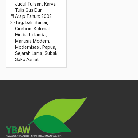
2016
Judul Tulisan
,
Karya
sufisme
Tulis Gus Dur
2015
sukarno
Arsip Tahun:
2002
Tag:
bali
,
Banjar
,
2014
Sukhoi
Cirebon
,
Kolonial
Hindia belanda
,
2013
Suksesi
Manusia Modern
,
Modernisasi
,
Papua
,
2012
Suku Asmat
Sejarah Lama
,
Subak
,
Suku Asmat
2011
Sulak Sivaraksa
2010
Sultan Agung
2009
Sultan Agung Hanyakrakusuma
2008
Sultan Agung Hanyokro Kusumo
2007
Sultan Bab
2006
Sultan Brunai
2005
Sultan Hadiwijaya