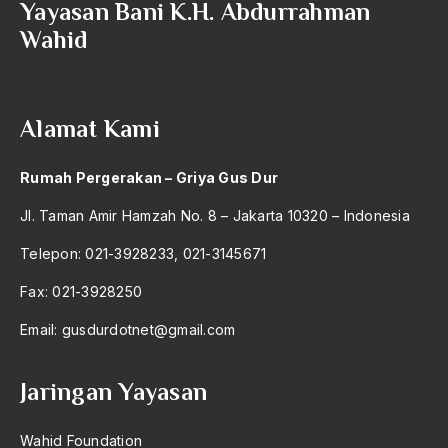
Yayasan Bani K.H. Abdurrahman
2004
Sultan Trenggono
Wahid
2003
Sumatera Utara
2002
Sumber Daya ALam
Alamat Kami
2001
Sumber Daya Kultural
2000
Sumber daya Manusia
Rumah Pergerakan – Griya Gus Dur
1999
sunan ampel
Jl. Taman Amir Hamzah No. 8 – Jakarta 10320 – Indonesia
1998
Sunan Kalijaga
Telepon: 021-3928233, 021-3145671
1997
Sunarwan Sukowati
Fax: 021-3928250
1996
SUnnah Rosul
Email:
gusdurdotnet@gmail.com
1995
sunni
Jaringan Yayasan
1994
Suplementer
1993
Surabaya
Wahid Foundation