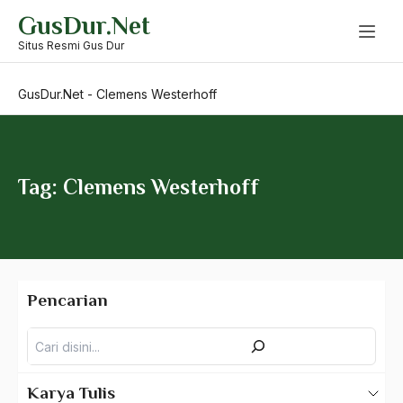
Skip
GusDur.Net
to
Chechnya
content
Situs Resmi Gus Dur
Chiang Che Min
GusDur.Net
-
Clemens Westerhoff
china
Cholid Mawardi
CIA
Tag: Clemens Westerhoff
cina
cina muslim
cinta kongkret
Pencarian
cinta konseptual
Pencarian
Cinta Tanah Air
Cirebon
Karya Tulis