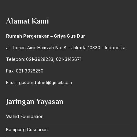
2004
Datuk Asri
2003
Daud Rasyid
Alamat Kami
2002
Deideologisasi
Rumah Pergerakan – Griya Gus Dur
2001
Deklarasi Ciganjur
Jl. Taman Amir Hamzah No. 8 – Jakarta 10320 – Indonesia
2000
Dekrit 5 juli 1958
Telepon: 021-3928233, 021-3145671
1999
Dekrit 5 Juli 1959
Fax: 021-3928250
1998
Dekrit Anti-Teror
Email:
gusdurdotnet@gmail.com
1997
Dekrit Presiden 5 Juli 59
1996
Demikrasi Pancasila
Jaringan Yayasan
1995
Demo
Wahid Foundation
1994
democratic state
Kampung Gusdurian
1993
demokrasi