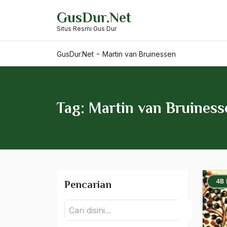
Mahatma Gandhi
Skip
GusDur.Net
to
Mahbub Junaedi
Situs Resmi Gus Dur
content
Mahkamah Agung
-
GusDur.Net
Martin van Bruinessen
Mahmud Taha
Mahzab Fiqih Safi'i
Tag: Martin van Bruiness
Majalah Tiara
Majalah zaman
majapahit
Majelis Fiqh
4B
Pencarian
majelis ulama indonesia
Pencarian
Majlis Tarjih