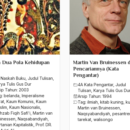
 Dua Pola Kehidupan
Martin Van Bruinessen 
Pencariannya (Kata
Pengantar)
 Naskah Buku
,
Judul Tulisan
,
rya Tulis Gus Dur
4A Kata Pengantar
,
Judul
sip Tahun:
2003
Tulisan
,
Karya Tulis Gus Du
g:
belanda
,
Imperalisme
Arsip Tahun:
1994
rat
,
Kaum Komunis
,
Kaum
Tag:
ilmiah
,
kitab kuning
,
ku
slim
,
Kaum Nasionalis
,
Martin van Bruinessen
,
zab Fiqih Safi'i
,
Martin van
Naqsyabandiyah
,
pesantre
uinessen
,
Naqsabandiyah
,
tarekat
,
walisongo
tanian Kapitalistik
,
Prof. DR.