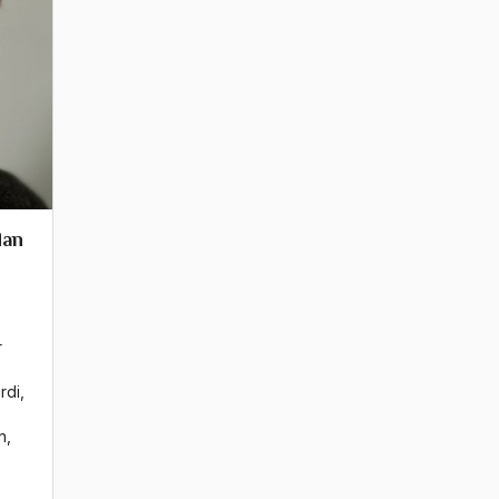
dan
r
rdi
,
n
,