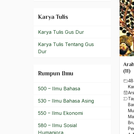
Makelar Budaya
Makito Tanaka
Karya Tulis
Malaikat
Karya Tulis Gus Dur
Malaysia
Karya Tulis Tentang Gus
Malaysian Air System
Dur
Mandailing
Arah
(11)
Rumpun Ilmu
Mandailing Natal
4B
Mangunwijaya
Ka
500 – Ilmu Bahasa
Ar
Ta
manikebu
530 – Ilmu Bahasa Asing
Ba
Mu
Mansour Fakih
550 – Ilmu Ekonomi
Mah
Br
Mansur Al-Hallaj
580 – Ilmu Sosial
Per
Humaniora