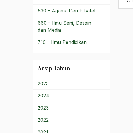
A. 
manusia indonesia
630 – Agama Dan Filsafat
Manusia Modern
660 – Ilmu Seni, Desain
Mao Zedong
dan Media
Marcos
710 – Ilmu Pendidikan
Marga Wang
900 – Rumpun Ilmu
Lainnya
Marga Wong
Arsip Tahun
Mark Tully
2025
Marshall McLuhan
2024
Martabat Kaum Wanita
2023
Martabat kehidupan
2022
Marthin Luther King
Junior
2021