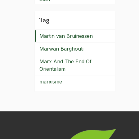
Martin Luther King Jr
2020
Tag
Martin Lutter King
2019
Martin van Bruinessen
2018
Marwan Barghouti
2017
Marx And The End Of
2016
Orientalism
2015
marxisme
2014
Marzuki Usman
2013
MAS
2012
Masa depan bangsa
2011
Masakan Aceh